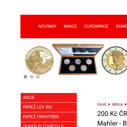
NOVINKY
MINCE
EUROMINCE
BANK
AKCIE
Úvod
Mince
PÁPEŽ LEV XIV.
200 Kč ČR
PÁPEŽ FRANTIŠEK
Mahler - 
QUEEN ELIZABETH II.