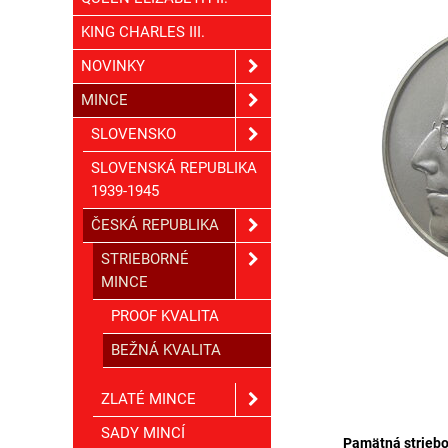
KING CHARLES III.
NOVINKY
MINCE
SLOVENSKO
SLOVENSKÁ REPUBLIKA
1939-1945
ČESKÁ REPUBLIKA
STRIEBORNÉ
MINCE
PROOF KVALITA
BEŽNÁ KVALITA
ZLATÉ MINCE
SADY MINCÍ
Pamätná striebo