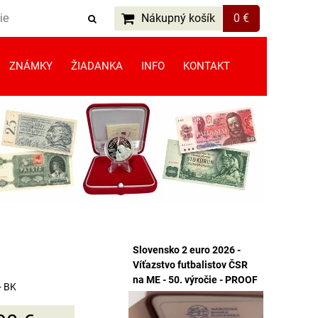
Nákupný košík
0 €
ZNÁMKY
ŽIADANKA
INFO
KONTAKT
Slovensko 2 euro 2026 -
Víťazstvo futbalistov ČSR
na ME - 50. výročie - PROOF
- BK