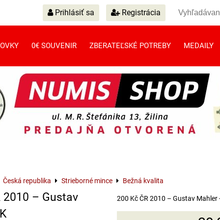
Prihlásiť sa
Registrácia
OVKY
0€ SOUVENIR
ZBERATEĽSKÉ POTREBY
MEDAILY
Česká republika
Strieborné mince
Bežná kvalita
 2010 – Gustav
200 Kč ČR 2010 – Gustav Mahler 
BK