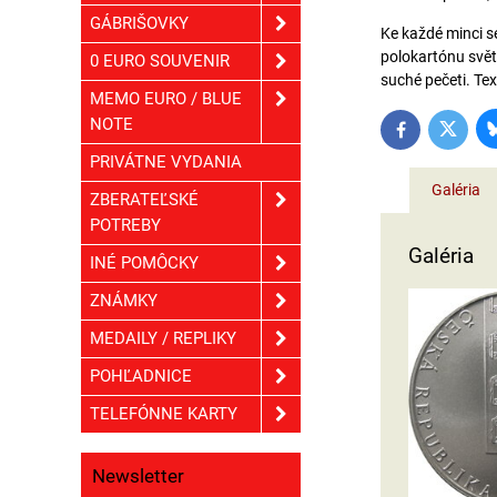
GÁBRIŠOVKY
Ke každé minci s
polokartónu světl
0 EURO SOUVENIR
suché pečeti. Tex
MEMO EURO / BLUE
NOTE
Twitter
Facebook
PRIVÁTNE VYDANIA
Galéria
ZBERATEĽSKÉ
POTREBY
Galéria
INÉ POMÔCKY
ZNÁMKY
MEDAILY / REPLIKY
POHĽADNICE
TELEFÓNNE KARTY
Newsletter