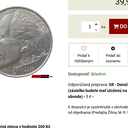
39,
DO
ks
Pridať k
Pridať do
Obľúbeným
zoznamu
Dostupnosť:
Skladom
SR - Doru
(zásielku budete mať uloženú na
obvode)
•
5 €
•
od objednania (Predajňa Žilina, M. R.
rná minca v hodnote 200 Kč