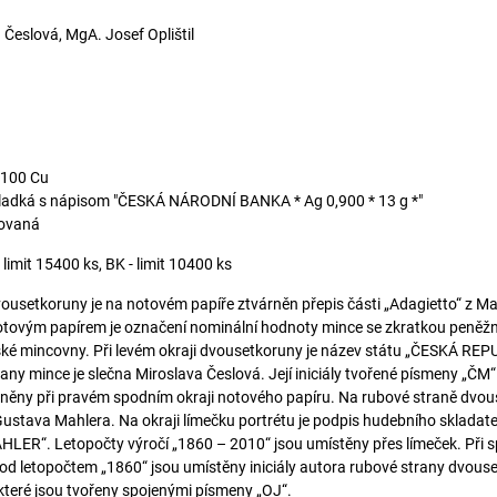
 Česlová, MgA. Josef Oplištil
 100 Cu
ladká s nápisom "ČESKÁ NÁRODNÍ BANKA * Ag 0,900 * 13 g *"
ovaná
imit 15400 ks, BK - limit 10400 ks
dvousetkoruny je na notovém papíře ztvárněn přepis části „Adagietto“ z Ma
tovým papírem je označení nominální hodnoty mince se zkratkou peněžn
ké mincovny. Při levém okraji dvousetkoruny je název státu „ČESKÁ REP
rany mince je slečna Miroslava Česlová. Její iniciály tvořené písmeny „Č
rněny při pravém spodním okraji notového papíru. Na rubové straně dvou
ustava Mahlera. Na okraji límečku portrétu je podpis hudebního skladatele
LER“. Letopočty výročí „1860 – 2010“ jsou umístěny přes límeček. Při s
d letopočtem „1860“ jsou umístěny iniciály autora rubové strany dvous
 které jsou tvořeny spojenými písmeny „OJ“.