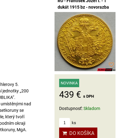
RU - František Jozef I. - 1
dukát 1915 bz - novorazba
NOVINKA
hlerovy 5.
í jednotky „200
439 €
s DPH
UBLIKA“.
M“ umístěnými nad
Dostupnosť:
Skladom
setkoruny se
, který tvoří
ks
podním okraji
etkoruny, MgA.
DO KOŠÍKA