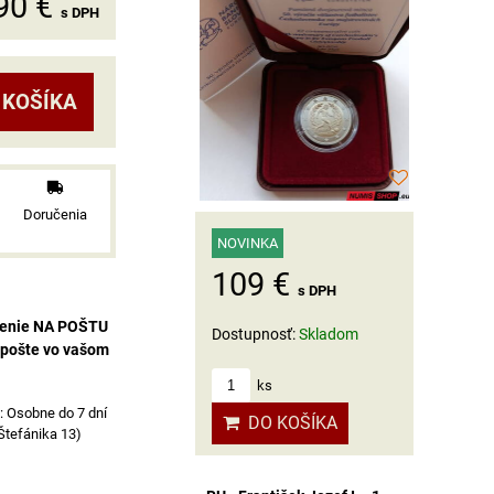
90 €
s DPH
 KOŠÍKA
Doručenia
NOVINKA
109 €
s DPH
čenie NA POŠTU
Dostupnosť:
Skladom
 pošte vo vašom
ks
Osobne do 7 dní
DO KOŠÍKA
 Štefánika 13)