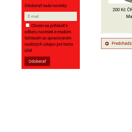
Odoberať naše novinky:
200 Kč ČR
Ma
Chcem sa prihlásiť k
odberu noviniek e-mailom.
Súhlasím so spracovaním
Predchádza
osobných údajov pre tento
účel.
Odoberať