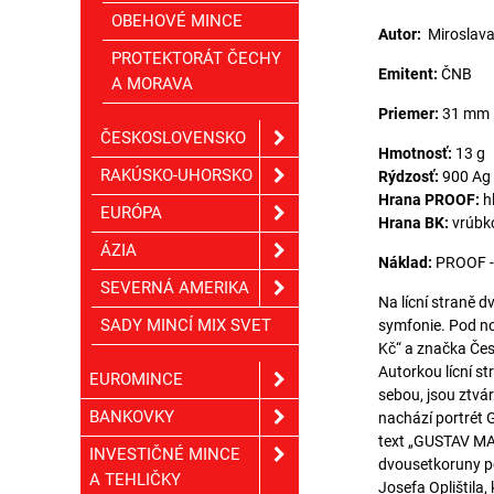
OBEHOVÉ MINCE
Autor:
Miroslava
PROTEKTORÁT ČECHY
Emitent:
ČNB
A MORAVA
Priemer:
31 mm
ČESKOSLOVENSKO
Hmotnosť:
13 g
RAKÚSKO-UHORSKO
Rýdzosť:
900 Ag
Hrana PROOF:
h
EURÓPA
Hrana BK:
vrúbk
ÁZIA
Náklad:
PROOF - l
SEVERNÁ AMERIKA
Na lícní straně 
SADY MINCÍ MIX SVET
symfonie. Pod no
Kč“ a značka Čes
Autorkou lícní st
EUROMINCE
sebou, jsou ztvá
BANKOVKY
nachází portrét G
text „GUSTAV MAH
INVESTIČNÉ MINCE
dvousetkoruny po
A TEHLIČKY
Josefa Oplištila,