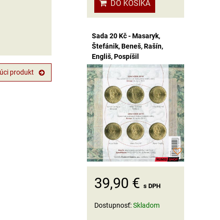
DO KOŠÍKA
Sada 20 Kč - Masaryk,
Štefánik, Beneš, Rašín,
Engliš, Pospíšil
úci produkt
39,90 €
s DPH
Dostupnosť:
Skladom