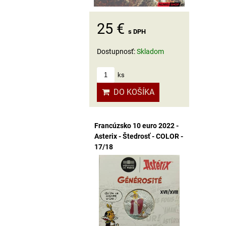
25 €
s DPH
Dostupnosť:
Skladom
ks
DO KOŠÍKA
Francúzsko 10 euro 2022 -
Asterix - Štedrosť - COLOR -
17/18