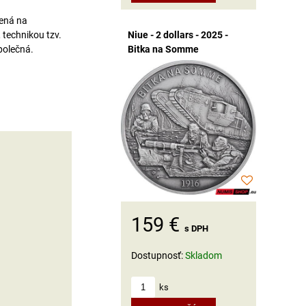
vená na
 technikou tzv.
Niue - 2 dollars - 2025 -
společná.
Bitka na Somme
159 €
s DPH
Dostupnosť:
Skladom
ks