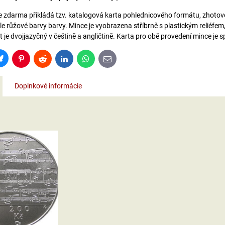
e zdarma přikládá tzv. katalogová karta pohlednicového formátu, zhoto
e růžové barvy barvy. Mince je vyobrazena stříbrně s plastickým reliéfem,
t je dvojjazyčný v češtině a angličtině. Karta pro obě provedení mince je 
Bluesky
Pinterest
Reddit
LinkedIn
WhatsApp
E-
mail
Doplnkové informácie