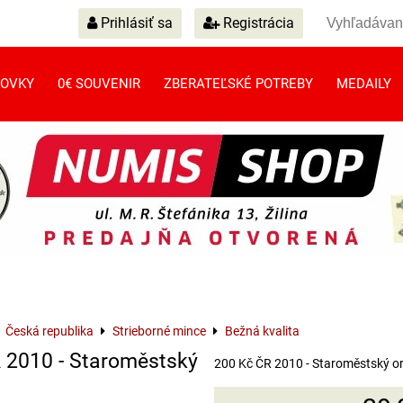
Prihlásiť sa
Registrácia
OVKY
0€ SOUVENIR
ZBERATEĽSKÉ POTREBY
MEDAILY
Česká republika
Strieborné mince
Bežná kvalita
 2010 - Staroměstský
200 Kč ČR 2010 - Staroměstský orl