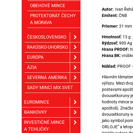
OBEHOVÉ MINCE
Autor:
Ivan Řeh
PROTEKTORÁT ČECHY
Emitent:
ČNB
A MORAVA
Priemer:
31 mm
ČESKOSLOVENSKO
Hmotnosť:
13 g
Rýdzosť:
900 Ag
RAKÚSKO-UHORSKO
Hrana PROOF:
h
Hrana BK:
vrúbk
EURÓPA
Náklad:
PROOF - l
ÁZIA
Hlavním tématem 
SEVERNÁ AMERIKA
výřezu. Mezi dvo
SADY MINCÍ MIX SVET
postavami apošt
dvousetkoruny j
EUROMINCE
hodnoty mince se
apoštolů. Značka
BANKOVKY
dvousetkoruny se
jako symbol pom
INVESTIČNÉ MINCE
ORLOJE“ a letop
A TEHLIČKY