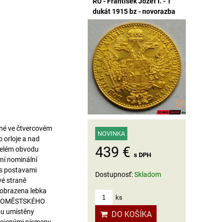
RU - František Jozef I. - 1
dukát 1915 bz - novorazba
ěné ve čtvercovém
NOVINKA
 orloje a nad
439 €
celém obvodu
s DPH
ní nominální
 s postavami
Dostupnosť:
Skladom
vé straně
 zobrazena lebka
ks
STAROMĚSTSKÉHO
ou umístěny
DO KOŠÍKA