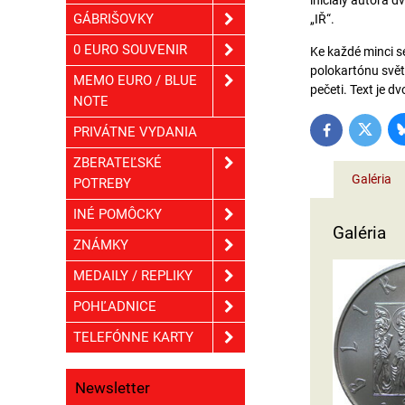
iniciály autora 
GÁBRIŠOVKY
„IŘ“.
0 EURO SOUVENIR
Ke každé minci s
polokartónu světl
MEMO EURO / BLUE
pečeti. Text je d
NOTE
PRIVÁTNE VYDANIA
Twitter
Facebook
ZBERATEĽSKÉ
Galéria
POTREBY
INÉ POMÔCKY
Galéria
ZNÁMKY
MEDAILY / REPLIKY
POHĽADNICE
TELEFÓNNE KARTY
Newsletter