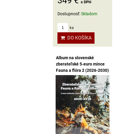
349 €
s DPH
Dostupnosť:
Skladom
ks
DO KOŠÍKA
Album na slovenské
zberateľské 5-euro mince
Fauna a flóra 2 (2026-2030)