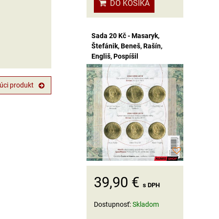
DO KOŠÍKA
Sada 20 Kč - Masaryk,
Štefánik, Beneš, Rašín,
Engliš, Pospíšil
úci produkt
39,90 €
s DPH
Dostupnosť:
Skladom