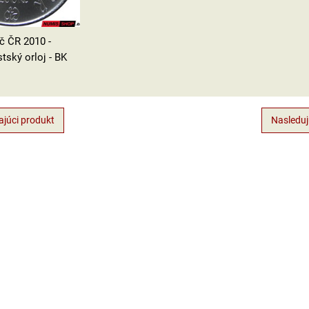
č ČR 2010 -
tský orloj - BK
júci produkt
Nasleduj