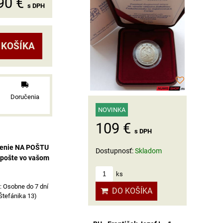
90 €
s DPH
 KOŠÍKA
Doručenia
NOVINKA
109 €
s DPH
čenie NA POŠTU
Dostupnosť:
Skladom
 pošte vo vašom
ks
Osobne do 7 dní
DO KOŠÍKA
 Štefánika 13)