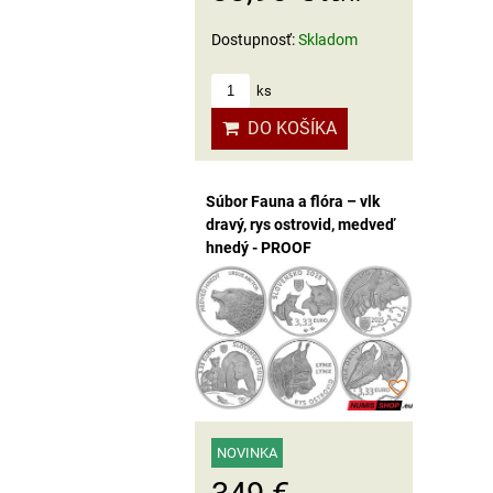
Dostupnosť:
Skladom
ks
DO KOŠÍKA
Súbor Fauna a flóra – vlk
dravý, rys ostrovid, medveď
hnedý - PROOF
NOVINKA