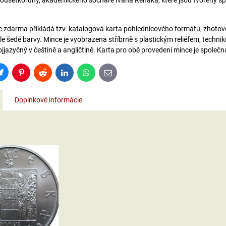
dvousetkoruny, akademického sochaře Ivana Řeháka, které jsou tvořeny 
e zdarma přikládá tzv. katalogová karta pohlednicového formátu, zhoto
e šedé barvy. Mince je vyobrazena stříbrně s plastickým reliéfem, technik
vojjazyčný v češtině a angličtině. Karta pro obě provedení mince je společn
Bluesky
Pinterest
Reddit
LinkedIn
WhatsApp
E-
mail
Doplnkové informácie