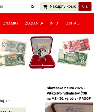
Nákupný košík
0 €
ZNÁMKY
ŽIADANKA
INFO
KONTAKT
Slovensko 2 euro 2026 -
Víťazstvo futbalistov ČSR
na ME - 50. výročie - PROOF
oj - BK