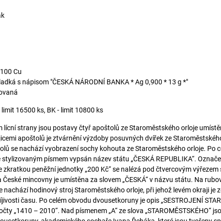
ák
 100 Cu
ladká s nápisom "ČESKÁ NÁRODNÍ BANKA * Ag 0,900 * 13 g *"
ovaná
imit 16500 ks, BK - limit 10800 ks
lícní strany jsou postavy čtyř apoštolů ze Staroměstského orloje umíst
jicemi apoštolů je ztvárnění výzdoby posuvných dvířek ze Staroměstského
olů se nachází vyobrazení sochy kohouta ze Staroměstského orloje. Po 
e stylizovaným písmem vypsán název státu „ČESKÁ REPUBLIKA“. Označe
 zkratkou peněžní jednotky „200 Kč“ se nalézá pod čtvercovým výřezem
 České mincovny je umístěna za slovem „ČESKÁ“ v názvu státu. Na rubo
 nachází hodinový stroj Staroměstského orloje, při jehož levém okraji je
íjivosti času. Po celém obvodu dvousetkoruny je opis „SESTROJENÍ 
očty „1410 – 2010“. Nad písmenem „A“ ze slova „STAROMĚSTSKÉHO“ js