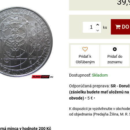
39,
DO
ks
Pridať k
Pridať do
Obľúbeným
zoznamu
Dostupnosť:
Skladom
SR - Doru
(zásielku budete mať uloženú na
obvode)
•
5 €
•
od objednania (Predajňa Žilina, M. R.
rná minca v hodnote 200 Kč