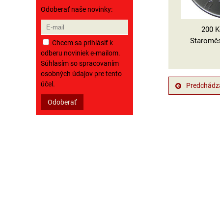
Odoberať naše novinky:
200 K
Staroměs
Chcem sa prihlásiť k
odberu noviniek e-mailom.
Súhlasím so spracovaním
osobných údajov pre tento
účel.
Predchádza
Odoberať