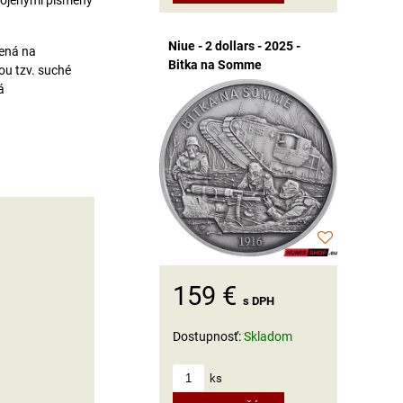
spojenými písmeny
Niue - 2 dollars - 2025 -
vená na
Bitka na Somme
ou tzv. suché
á
159 €
s DPH
Dostupnosť:
Skladom
ks