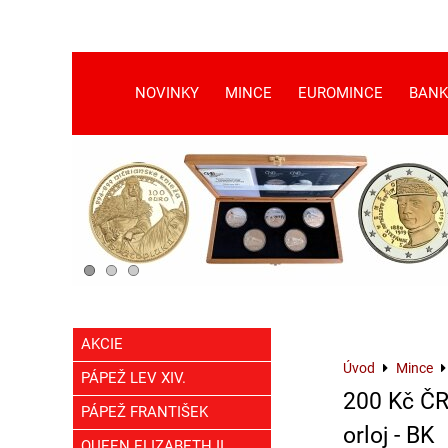
NOVINKY
MINCE
EUROMINCE
BANK
AKCIE
Úvod
Mince
PÁPEŽ LEV XIV.
200 Kč ČR
PÁPEŽ FRANTIŠEK
orloj - BK
QUEEN ELIZABETH II.