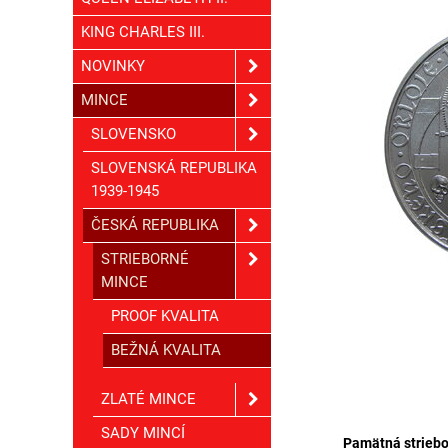
KING CHARLES III.
NOVINKY
MINCE
SLOVENSKO
SLOVENSKÁ REPUBLIKA
1939-1945
ČESKÁ REPUBLIKA
STRIEBORNÉ
MINCE
PROOF KVALITA
BEŽNÁ KVALITA
ZLATÉ MINCE
SADY MINCÍ
Pamätná striebo