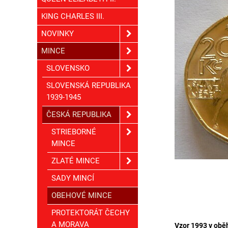
KING CHARLES III.
NOVINKY
MINCE
SLOVENSKO
SLOVENSKÁ REPUBLIKA
1939-1945
ČESKÁ REPUBLIKA
STRIEBORNÉ
MINCE
ZLATÉ MINCE
SADY MINCÍ
OBEHOVÉ MINCE
PROTEKTORÁT ČECHY
A MORAVA
Vzor 1993 v obě