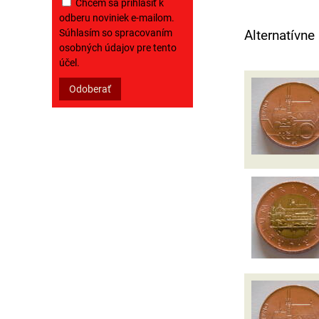
Chcem sa prihlásiť k
odberu noviniek e-mailom.
Súhlasím so spracovaním
Alternatívne
osobných údajov pre tento
účel.
Odoberať