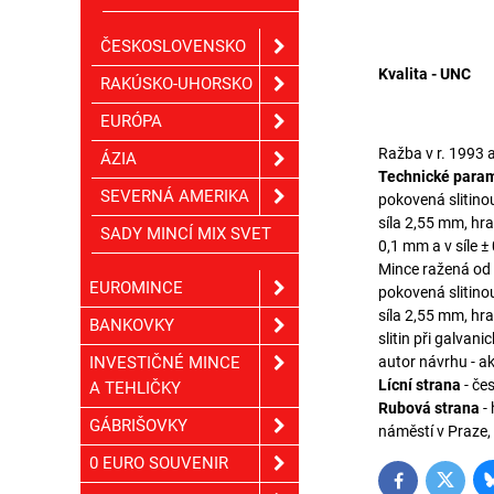
ČESKOSLOVENSKO
Kvalita - UNC
RAKÚSKO-UHORSKO
EURÓPA
Ražba v r. 1993
ÁZIA
Technické para
SEVERNÁ AMERIKA
pokovená slitino
síla 2,55 mm, hra
SADY MINCÍ MIX SVET
0,1 mm a v síle 
Mince ražená od 
EUROMINCE
pokovená slitino
síla 2,55 mm, hra
BANKOVKY
slitin při galvan
INVESTIČNÉ MINCE
autor návrhu - a
Lícní strana
- če
A TEHLIČKY
Rubová strana
- 
GÁBRIŠOVKY
náměstí v Praze,
0 EURO SOUVENIR
Twitter
Facebook