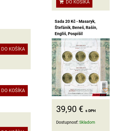
DO KOŠÍKA
Sada 20 Kč - Masaryk,
Štefánik, Beneš, Rašín,
Engliš, Pospíšil
DO KOŠÍKA
DO KOŠÍKA
39,90 €
s DPH
Dostupnosť:
Skladom