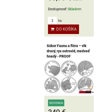
Dostupnosť:
Skladom
ks
DO KOŠÍKA
Súbor Fauna a flóra – vlk
dravý, rys ostrovid, medveď
hnedý - PROOF
NOVINKA