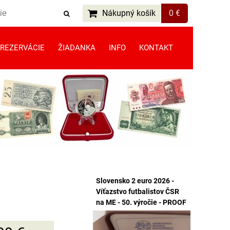
Nákupný košík
0 €
REZERVÁCIE
ŽIADANKA
INFO
KONTAKT
Slovensko 2 euro 2026 -
Víťazstvo futbalistov ČSR
na ME - 50. výročie - PROOF