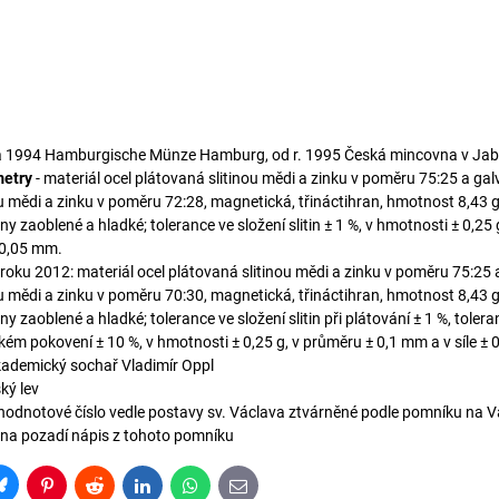
 a 1994 Hamburgische Münze Hamburg, od r. 1995 Česká mincovna v Jabl
metry
- materiál ocel plátovaná slitinou mědi a zinku v poměru 75:25 a ga
u mědi a zinku v poměru 72:28, magnetická, třináctihran, hmotnost 8,43 
ny zaoblené a hladké; tolerance ve složení slitin ± 1 %, v hmotnosti ± 0,25
± 0,05 mm.
roku 2012: materiál ocel plátovaná slitinou mědi a zinku v poměru 75:25 
u mědi a zinku v poměru 70:30, magnetická, třináctihran, hmotnost 8,43 
ny zaoblené a hladké; tolerance ve složení slitin při plátování ± 1 %, tolera
ickém pokovení ± 10 %, v hmotnosti ± 0,25 g, v průměru ± 0,1 mm a v síle ±
kademický sochař Vladimír Oppl
ský lev
hodnotové číslo vedle postavy sv. Václava ztvárněné podle pomníku na 
 na pozadí nápis z tohoto pomníku
Bluesky
Pinterest
Reddit
LinkedIn
WhatsApp
E-