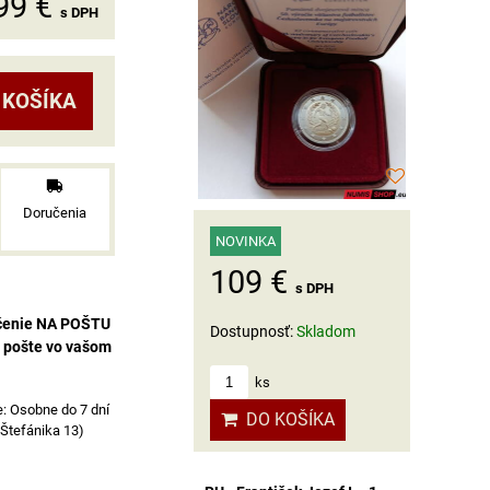
99 €
s DPH
 KOŠÍKA
Doručenia
NOVINKA
109 €
s DPH
učenie NA POŠTU
Dostupnosť:
Skladom
a pošte vo vašom
ks
Osobne do 7 dní
DO KOŠÍKA
 Štefánika 13)