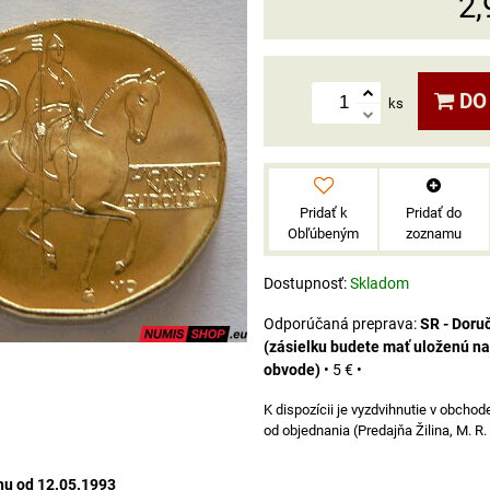
2,
DO
ks
Pridať k
Pridať do
Obľúbeným
zoznamu
Dostupnosť:
Skladom
SR - Dor
(zásielku budete mať uloženú n
obvode)
•
5 €
•
od objednania (Predajňa Žilina, M. R.
hu od 12.05.1993