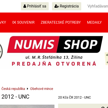
Prihlásiť sa
Registrácia
VKY
0€ SOUVENIR
ZBERATEĽSKÉ POTREBY
MEDAILY
Česká republika
Obehové mince
 2012 - UNC
20 Kčs ČR 2012 - UNC