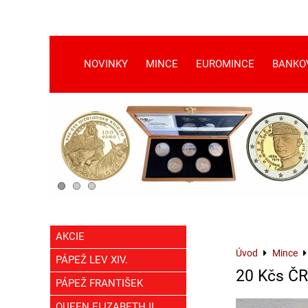
NOVINKY
MINCE
EUROMINCE
BANKO
AKCIE
Úvod
Mince
PÁPEŽ LEV XIV.
20 Kčs ČR
PÁPEŽ FRANTIŠEK
QUEEN ELIZABETH II.