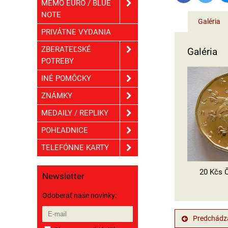
MEMO EURO / BLUE
NOTE
Galéria
PRIVÁTNE VYDANIA
ZBERATEĽSKÉ
Galéria
POTREBY
INÉ POMÔCKY
ZNÁMKY
MEDAILY / REPLIKY
POHĽADNICE
TELEFÓNNE KARTY
20 Kčs 
Newsletter
Odoberať naše novinky:
Predchádza