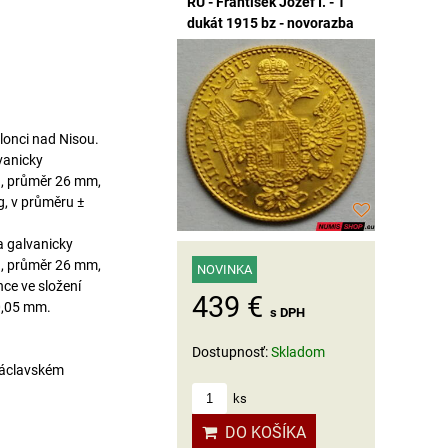
RU - František Jozef I. - 1
dukát 1915 bz - novorazba
onci nad Nisou.
lvanicky
g, průměr 26 mm,
 g, v průměru ±
a galvanicky
g, průměr 26 mm,
NOVINKA
nce ve složení
439 €
 0,05 mm.
s DPH
Dostupnosť:
Skladom
Václavském
ks
DO KOŠÍKA