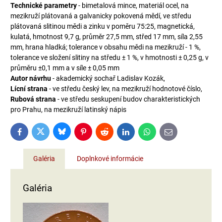
Technické parametry
- bimetalová mince, materiál ocel, na
mezikruží plátovaná a galvanicky pokovená mědí, ve středu
plátovaná slitinou mědi a zinku v poměru 75:25, magnetická,
kulatá, hmotnost 9,7 g, průměr 27,5 mm, střed 17 mm, síla 2,55
mm, hrana hladká; tolerance v obsahu mědi na mezikruží - 1 %,
tolerance ve složení slitiny na středu ± 1 %, v hmotnosti ± 0,25 g, v
průměru ±0,1 mm a v síle ± 0,05 mm
Autor návrhu
- akademický sochař Ladislav Kozák,
Lícní strana
- ve středu český lev, na mezikruží hodnotové číslo,
Rubová strana
- ve středu seskupení budov charakteristických
pro Prahu, na mezikruží latinský nápis
Bluesky
Twitter
Facebook
Pinterest
Reddit
LinkedIn
WhatsApp
E-
mail
Galéria
Doplnkové informácie
Galéria