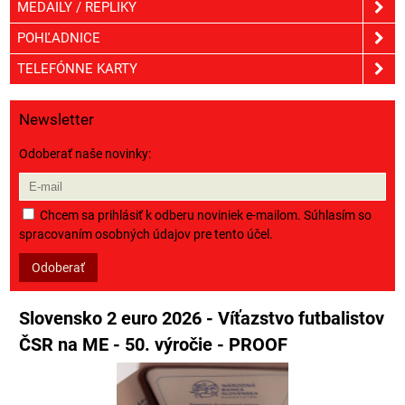
MEDAILY / REPLIKY
POHĽADNICE
TELEFÓNNE KARTY
Newsletter
Odoberať naše novinky:
Chcem sa prihlásiť k odberu noviniek e-mailom. Súhlasím so
spracovaním osobných údajov pre tento účel.
Odoberať
Slovensko 2 euro 2026 - Víťazstvo futbalistov
ČSR na ME - 50. výročie - PROOF