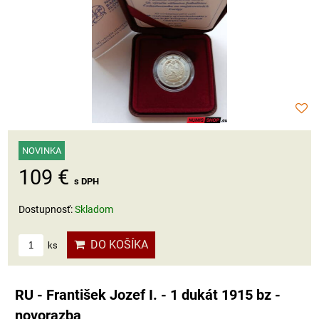
NOVINKA
109 €
s DPH
Dostupnosť:
Skladom
DO KOŠÍKA
ks
RU - František Jozef I. - 1 dukát 1915 bz -
novorazba