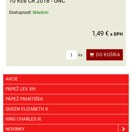
10 Kčs ČR 2018 - UNC
Dostupnosť:
Skladom
1,49 €
s DPH
DO KOŠÍKA
ks
AKCIE
PÁPEŽ LEV XIV.
PÁPEŽ FRANTIŠEK
QUEEN ELIZABETH II.
KING CHARLES III.
NOVINKY