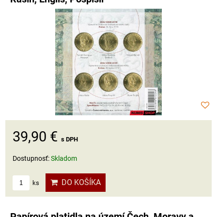
39,90 €
s DPH
Dostupnosť:
Skladom
DO KOŠÍKA
ks
Papírová platidla na území Čech, Moravy a