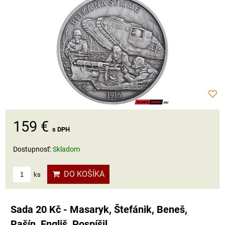
159 €
s DPH
Dostupnosť:
Skladom
DO KOŠÍKA
ks
Sada 20 Kč - Masaryk, Štefánik, Beneš,
Rašín, Engliš, Pospíšil