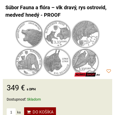
Súbor Fauna a flóra – vlk dravý, rys ostrovid,
medveď hnedý - PROOF
349 €
s DPH
Dostupnosť:
Skladom
DO KOŠÍKA
ks