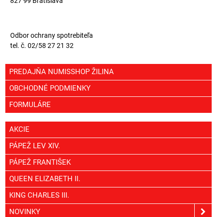
827 99 Bratislava
Odbor ochrany spotrebiteľa
tel. č. 02/58 27 21 32
PREDAJŇA NUMISSHOP ŽILINA
OBCHODNÉ PODMIENKY
FORMULÁRE
AKCIE
PÁPEŽ LEV XIV.
PÁPEŽ FRANTIŠEK
QUEEN ELIZABETH II.
KING CHARLES III.
NOVINKY