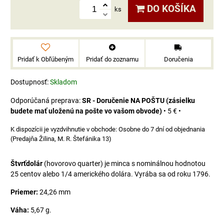
DO KOŠÍKA
ks
Pridať k Obľúbeným
Pridať do zoznamu
Doručenia
Dostupnosť:
Skladom
SR - Doručenie NA POŠTU (zásielku
budete mať uloženú na pošte vo vašom obvode)
•
5 €
•
Osobne do 7 dní od objednania
(Predajňa Žilina, M. R. Štefánika 13)
Štvrťdolár
(hovorovo quarter) je minca s nominálnou hodnotou
25 centov alebo 1/4 amerického dolára. Vyrába sa od roku 1796.
Priemer:
24,26 mm
Váha:
5,67 g.