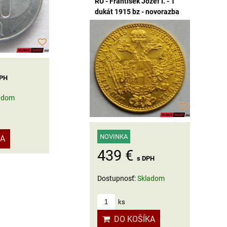
RU - František Jozef I. - 1
dukát 1915 bz - novorazba
DPH
adom
NOVINKA
KA
439 €
s DPH
Dostupnosť:
Skladom
ks
DO KOŠÍKA