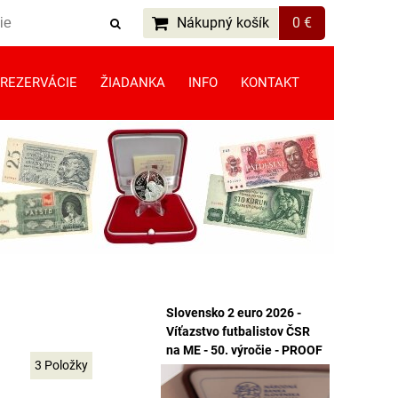
Nákupný košík
0 €
REZERVÁCIE
ŽIADANKA
INFO
KONTAKT
Slovensko 2 euro 2026 -
Víťazstvo futbalistov ČSR
na ME - 50. výročie - PROOF
3
Položky