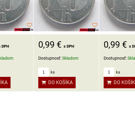
0,99 €
0,99 €
s DPH
s DPH
s 
kladom
Dostupnosť:
Skladom
Dostupnosť:
Skl
ks
ks
ÍKA
DO KOŠÍKA
DO KOŠÍ