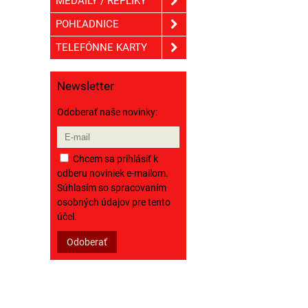
MEDAILY / REPLIKY
POHĽADNICE
TELEFÓNNE KARTY
Newsletter
Odoberať naše novinky:
Chcem sa prihlásiť k
odberu noviniek e-mailom.
Súhlasím so spracovaním
osobných údajov pre tento
účel.
Odoberať