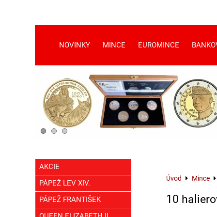
NOVINKY
MINCE
EUROMINCE
BANKO
AKCIE
Úvod
Mince
PÁPEŽ LEV XIV.
10 haliero
PÁPEŽ FRANTIŠEK
QUEEN ELIZABETH II.