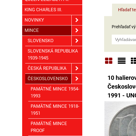
KING CHARLES III.
Hľadať te
NOVINKY
Prehľadať výs
MINCE
SLOVENSKO
SLOVENSKÁ REPUBLIKA
1939-1945
ČESKÁ REPUBLIKA
Mriežka
Zoz
T
10 halierov
ČESKOSLOVENSKO
Českoslov
PAMÄTNÉ MINCE 1954-
1991 - UN
1993
PAMÄTNÉ MINCE 1918-
1951
PAMÄTNÉ MINCE
PROOF