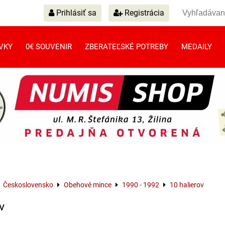
Prihlásiť sa
Registrácia
VKY
0€ SOUVENIR
ZBERATEĽSKÉ POTREBY
MEDAILY
Československo
Obehové mince
1990 - 1992
10 halierov
v