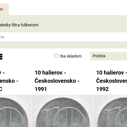
xt
ledky filtra fulltextom
Pozícia
Iba skladom
nam
abuľka
 -
10 halierov -
10 halierov 
ensko -
Československo -
Českoslove
C
1991
1992