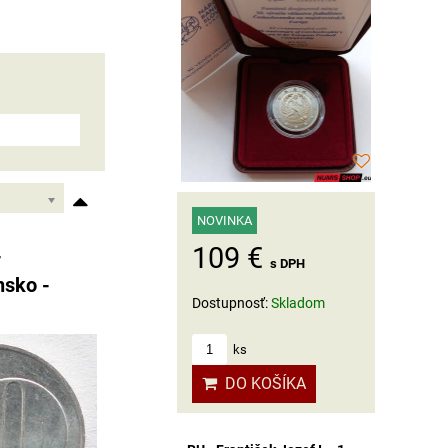
NOVINKA
109 €
-
s DPH
nsko -
Dostupnosť:
Skladom
ks
DO KOŠÍKA