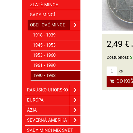
ZLATÉ MINCE
SADY MINCÍ
OBEHOVÉ MINCE
1918 - 1939
2,49 €
1945 - 1953
1953 - 1960
Dostupnosť:
S
1961 - 1990
ks
1990 - 1992
DO KOŠ
RAKÚSKO-UHORSKO
EURÓPA
ÁZIA
SEVERNÁ AMERIKA
SADY MINCÍ MIX SVET