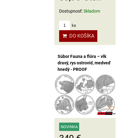
Dostupnosť:
Skladom
ks
DO KOŠÍKA
Súbor Fauna a flóra – vlk
dravý, rys ostrovid, medveď
hnedý - PROOF
NOVINKA