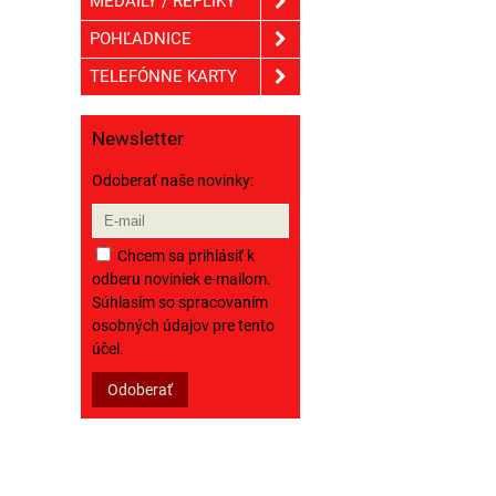
MEDAILY / REPLIKY
POHĽADNICE
TELEFÓNNE KARTY
Newsletter
Odoberať naše novinky:
Chcem sa prihlásiť k
odberu noviniek e-mailom.
Súhlasím so spracovaním
osobných údajov pre tento
účel.
Odoberať