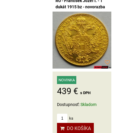
RU - František Jozef I. - 1
dukát 1915 bz - novorazba
NOVINKA
439 €
s DPH
Dostupnosť:
Skladom
ks
DO KOŠÍKA