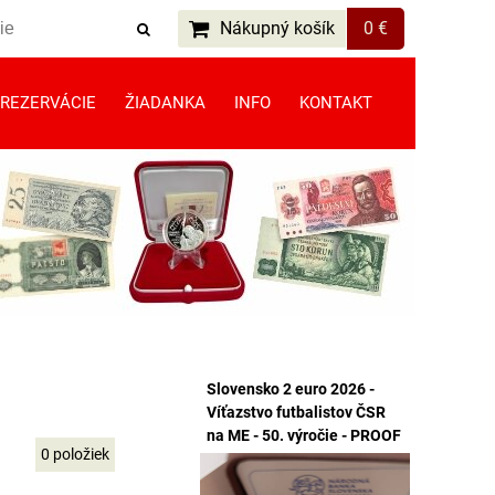
Nákupný košík
0 €
REZERVÁCIE
ŽIADANKA
INFO
KONTAKT
Slovensko 2 euro 2026 -
Víťazstvo futbalistov ČSR
na ME - 50. výročie - PROOF
0
položiek