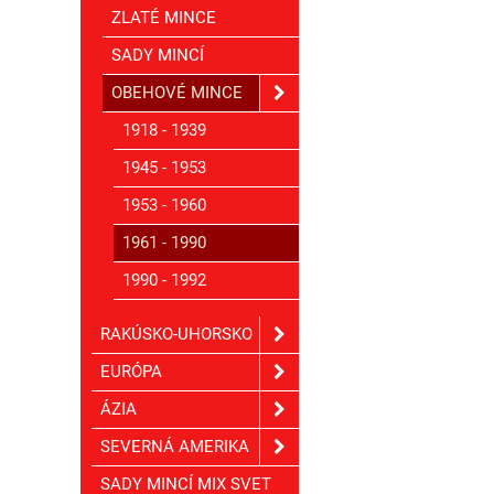
ZLATÉ MINCE
SADY MINCÍ
OBEHOVÉ MINCE
1918 - 1939
1945 - 1953
1953 - 1960
1961 - 1990
1990 - 1992
RAKÚSKO-UHORSKO
EURÓPA
ÁZIA
SEVERNÁ AMERIKA
SADY MINCÍ MIX SVET