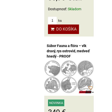
Dostupnosť:
Skladom
ks
DO KOŠÍKA
Súbor Fauna a flóra – vlk
dravý, rys ostrovid, medveď
hnedý - PROOF
NOVINKA