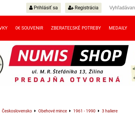
Prihlásiť sa
Registrácia
VKY
0€ SOUVENIR
ZBERATEĽSKÉ POTREBY
MEDAILY
Československo
Obehové mince
1961 - 1990
3 haliere