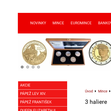
NOVINKY
MINCE
EUROMINCE
BANKO
AKCIE
Úvod
Mince
PÁPEŽ LEV XIV.
3 haliere
PÁPEŽ FRANTIŠEK
QUEEN ELIZABETH II.