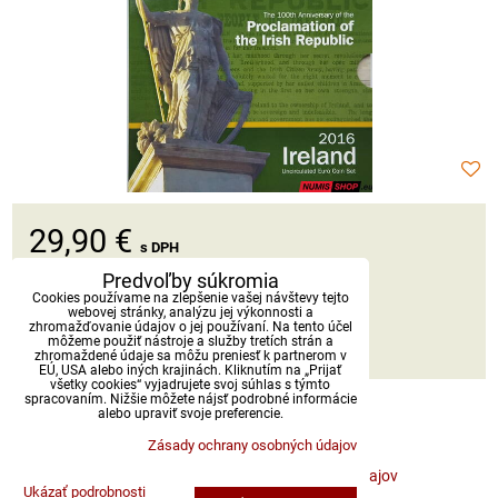
29,90 €
s DPH
Predvoľby súkromia
Dostupnosť:
Skladom
Cookies používame na zlepšenie vašej návštevy tejto
webovej stránky, analýzu jej výkonnosti a
zhromažďovanie údajov o jej používaní. Na tento účel
môžeme použiť nástroje a služby tretích strán a
DO KOŠÍKA
ks
zhromaždené údaje sa môžu preniesť k partnerom v
EÚ, USA alebo iných krajinách. Kliknutím na „Prijať
všetky cookies“ vyjadrujete svoj súhlas s týmto
spracovaním. Nižšie môžete nájsť podrobné informácie
alebo upraviť svoje preferencie.
Zásady ochrany osobných údajov
Predvoľby súkromia
Zásady ochrany osobných údajov
Ukázať podrobnosti