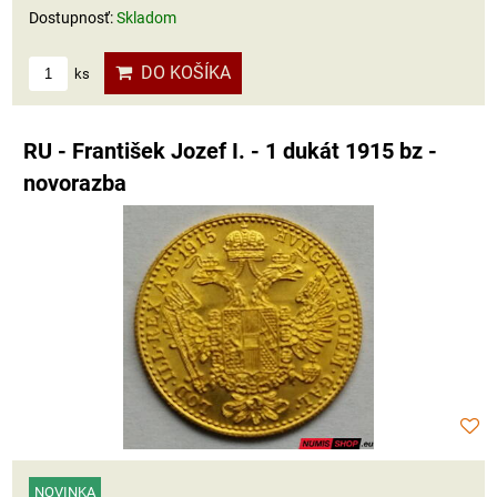
Dostupnosť:
Skladom
DO KOŠÍKA
ks
RU - František Jozef I. - 1 dukát 1915 bz -
novorazba
NOVINKA