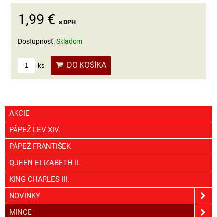
1,99 €
s DPH
Dostupnosť:
Skladom
DO KOŠÍKA
ks
AKCIE
PÁPEŽ LEV XIV.
PÁPEŽ FRANTIŠEK
QUEEN ELIZABETH II.
KING CHARLES III.
NOVINKY
MINCE