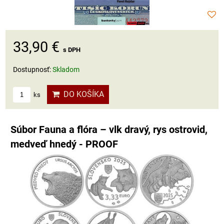
33,90 €
s DPH
Dostupnosť:
Skladom
DO KOŠÍKA
ks
Súbor Fauna a flóra – vlk dravý, rys ostrovid,
medveď hnedý - PROOF