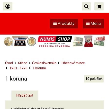
Produkty
Menu
Úvod
Mince
Československo
Obehové mince
1961 - 1990
1 koruna
1 koruna
10
položiek
Hľadať text
Prehľadať výsledky filtra fulltextom