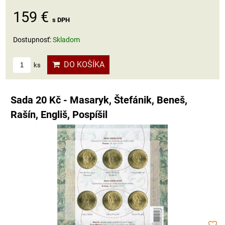
159 €
s DPH
Dostupnosť:
Skladom
DO KOŠÍKA
ks
Sada 20 Kč - Masaryk, Štefánik, Beneš,
Rašín, Engliš, Pospíšil