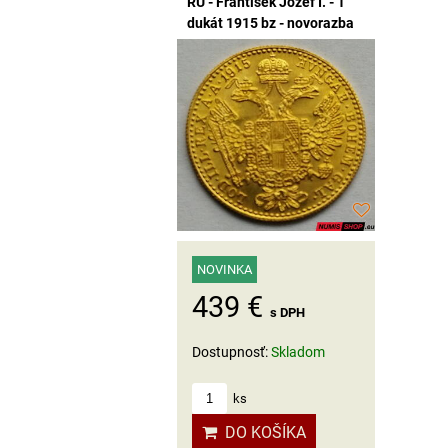
RU - František Jozef I. - 1
dukát 1915 bz - novorazba
NOVINKA
439 €
s DPH
Dostupnosť:
Skladom
ks
DO KOŠÍKA