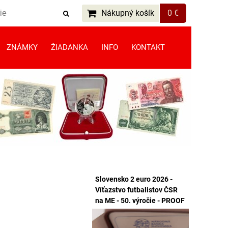
Nákupný košík
0 €
ZNÁMKY
ŽIADANKA
INFO
KONTAKT
Slovensko 2 euro 2026 -
Víťazstvo futbalistov ČSR
na ME - 50. výročie - PROOF