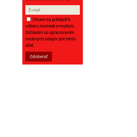
Chcem sa prihlásiť k
odberu noviniek e-mailom.
Súhlasím so spracovaním
osobných údajov pre tento
účel.
Odoberať