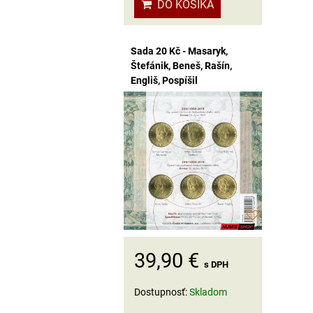
DO KOŠÍKA
Sada 20 Kč - Masaryk,
Štefánik, Beneš, Rašín,
Engliš, Pospíšil
39,90 €
s DPH
Dostupnosť:
Skladom