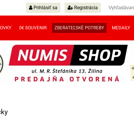
Prihlásiť sa
Registrácia
OVKY
0€ SOUVENIR
ZBERATEĽSKÉ POTREBY
MEDAILY
cky