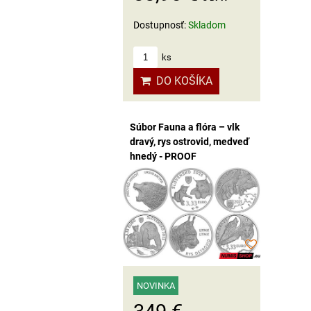
Dostupnosť:
Skladom
ks
DO KOŠÍKA
Súbor Fauna a flóra – vlk
dravý, rys ostrovid, medveď
hnedý - PROOF
NOVINKA