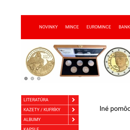
NOVINKY
MINCE
EUROMINCE
BANK
LITERATÚRA
Iné pomô
KAZETY / KUFRÍKY
ALBUMY
KAPSLE