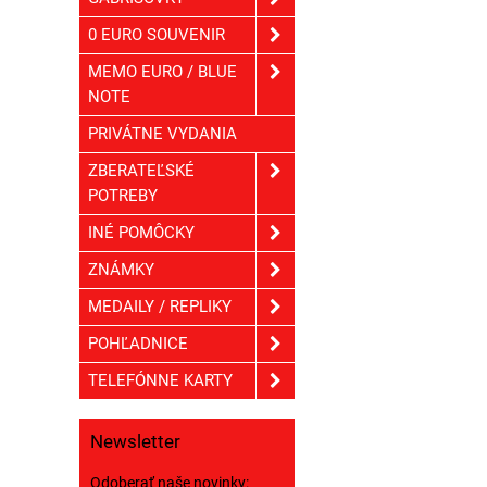
0 EURO SOUVENIR
MEMO EURO / BLUE
NOTE
PRIVÁTNE VYDANIA
ZBERATEĽSKÉ
POTREBY
INÉ POMÔCKY
ZNÁMKY
MEDAILY / REPLIKY
POHĽADNICE
TELEFÓNNE KARTY
Newsletter
Odoberať naše novinky: