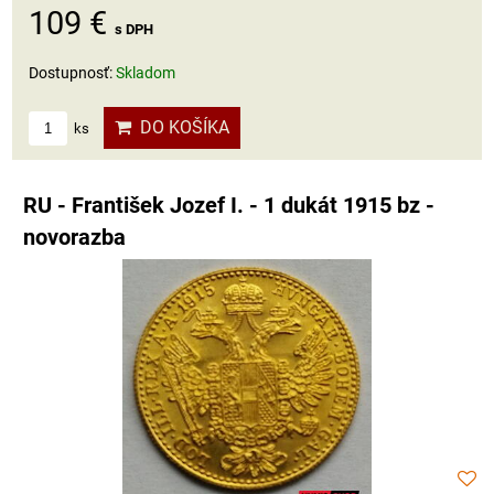
109 €
s DPH
Dostupnosť:
Skladom
DO KOŠÍKA
ks
RU - František Jozef I. - 1 dukát 1915 bz -
novorazba