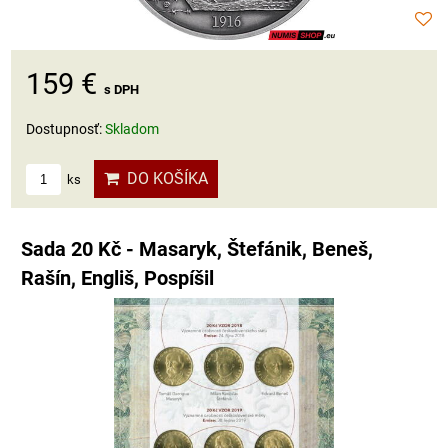
159 €
s DPH
Dostupnosť:
Skladom
DO KOŠÍKA
ks
Sada 20 Kč - Masaryk, Štefánik, Beneš,
Rašín, Engliš, Pospíšil