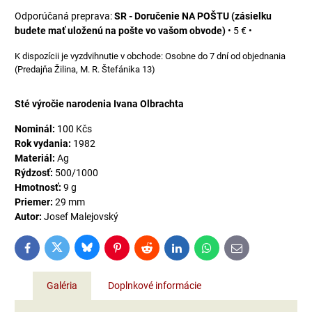
SR - Doručenie NA POŠTU (zásielku
budete mať uloženú na pošte vo vašom obvode)
•
5 €
•
Osobne do 7 dní od objednania
(Predajňa Žilina, M. R. Štefánika 13)
Sté výročie narodenia Ivana Olbrachta
Nominál:
100 Kčs
Rok vydania:
1982
Materiál:
Ag
Rýdzosť:
500/1000
Hmotnosť:
9 g
Priemer:
29 mm
Autor:
Josef Malejovský
Bluesky
Twitter
Facebook
Pinterest
Reddit
LinkedIn
WhatsApp
E-
mail
Galéria
Doplnkové informácie