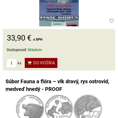
33,90 €
s DPH
Dostupnosť:
Skladom
DO KOŠÍKA
ks
Súbor Fauna a flóra – vlk dravý, rys ostrovid,
medveď hnedý - PROOF