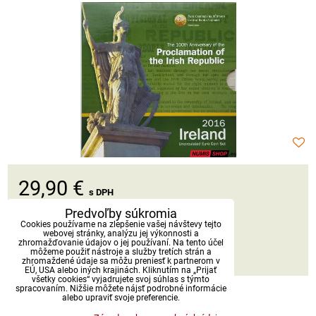
29,90 €
s DPH
Predvoľby súkromia
Dostupnosť:
Skladom
Cookies používame na zlepšenie vašej návštevy tejto
webovej stránky, analýzu jej výkonnosti a
zhromažďovanie údajov o jej používaní. Na tento účel
môžeme použiť nástroje a služby tretích strán a
DO KOŠÍKA
ks
zhromaždené údaje sa môžu preniesť k partnerom v
EÚ, USA alebo iných krajinách. Kliknutím na „Prijať
všetky cookies“ vyjadrujete svoj súhlas s týmto
spracovaním. Nižšie môžete nájsť podrobné informácie
alebo upraviť svoje preferencie.