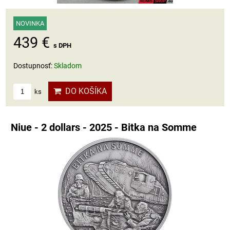
NOVINKA
439 €
s DPH
Dostupnosť:
Skladom
DO KOŠÍKA
ks
Niue - 2 dollars - 2025 - Bitka na Somme