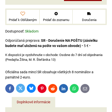
Pridať k Obľúbeným
Pridať do zoznamu
Doručenia
Dostupnosť:
Skladom
SR - Doručenie NA POŠTU (zásielku
budete mať uloženú na pošte vo vašom obvode)
•
5 €
•
Osobne do 7 dní od objednania
(Predajňa Žilina, M. R. Štefánika 13)
Oficiálna sada mincí SR obsahuje všetkých 8 nominálov a
pamätné 2-euro.
Bluesky
Twitter
Facebook
Pinterest
Reddit
LinkedIn
WhatsApp
E-
mail
Doplnkové informácie