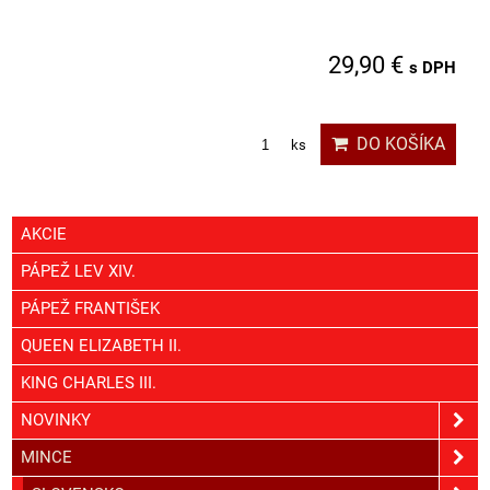
29,90 €
s DPH
DO KOŠÍKA
ks
AKCIE
PÁPEŽ LEV XIV.
PÁPEŽ FRANTIŠEK
QUEEN ELIZABETH II.
KING CHARLES III.
NOVINKY
MINCE