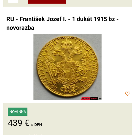
RU - František Jozef I. - 1 dukát 1915 bz -
novorazba
NOVINKA
439 €
s DPH