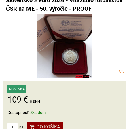
Slovensko 2 euro 2026 - Víťazstvo futbalistov
ČSR na ME - 50. výročie - PROOF
NOVINKA
109 €
s DPH
Dostupnosť:
Skladom
DO KOŠÍKA
ks