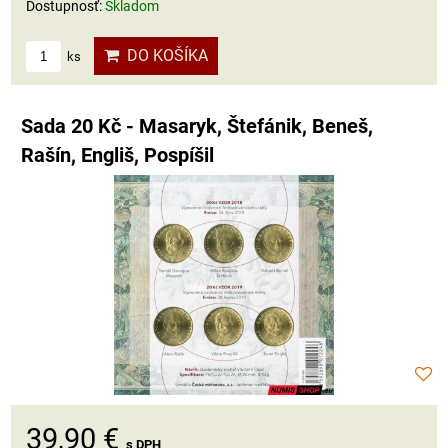
Dostupnosť:
Skladom
DO KOŠÍKA
ks
Sada 20 Kč - Masaryk, Štefánik, Beneš,
Rašín, Engliš, Pospíšil
39,90 €
s DPH