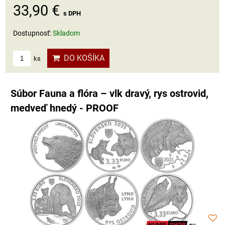
33,90 €
s DPH
Dostupnosť:
Skladom
DO KOŠÍKA
ks
Súbor Fauna a flóra – vlk dravý, rys ostrovid,
medveď hnedý - PROOF