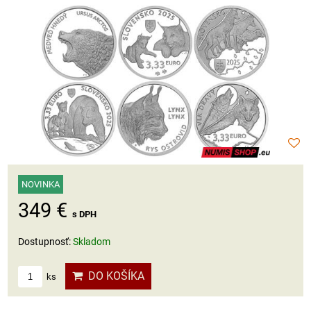
NOVINKA
349 €
s DPH
Dostupnosť:
Skladom
DO KOŠÍKA
ks