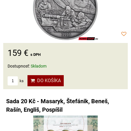
159 €
s DPH
Dostupnosť:
Skladom
DO KOŠÍKA
ks
Sada 20 Kč - Masaryk, Štefánik, Beneš,
Rašín, Engliš, Pospíšil