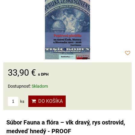
33,90 €
s DPH
Dostupnosť:
Skladom
DO KOŠÍKA
ks
Súbor Fauna a flóra – vlk dravý, rys ostrovid,
medveď hnedý - PROOF