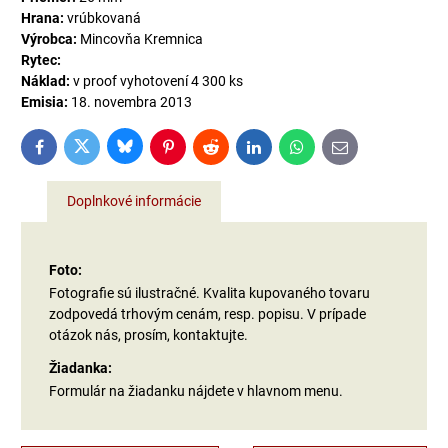
Hrana:
vrúbkovaná
Výrobca:
Mincovňa Kremnica
Rytec:
Náklad:
v proof vyhotovení 4 300 ks
Emisia:
18. novembra 2013
Bluesky
Twitter
Facebook
Pinterest
Reddit
LinkedIn
WhatsApp
E-
mail
Doplnkové informácie
Foto:
Fotografie sú ilustračné. Kvalita kupovaného tovaru
zodpovedá trhovým cenám, resp. popisu. V prípade
otázok nás, prosím, kontaktujte.
Žiadanka:
Formulár na žiadanku nájdete v hlavnom menu.