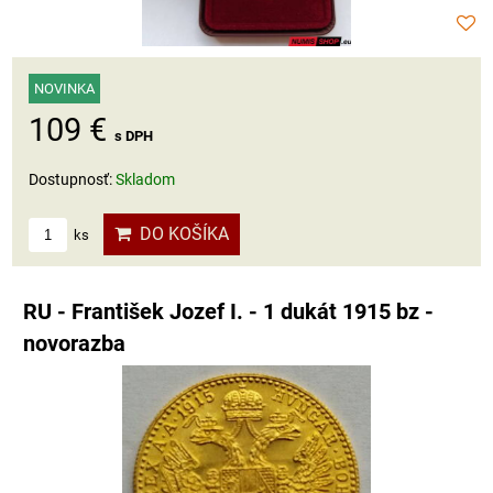
NOVINKA
109 €
s DPH
Dostupnosť:
Skladom
DO KOŠÍKA
ks
RU - František Jozef I. - 1 dukát 1915 bz -
novorazba