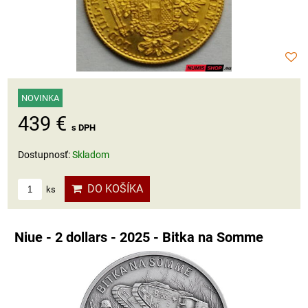
NOVINKA
439 €
s DPH
Dostupnosť:
Skladom
DO KOŠÍKA
ks
Niue - 2 dollars - 2025 - Bitka na Somme