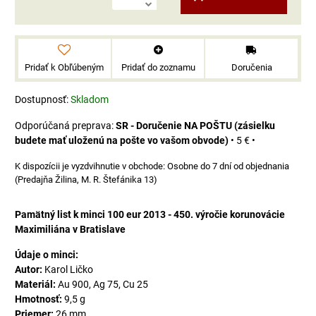
Pridať k Obľúbeným
Pridať do zoznamu
Doručenia
Dostupnosť:
Skladom
SR - Doručenie NA POŠTU (zásielku
budete mať uloženú na pošte vo vašom obvode)
•
5 €
•
Osobne do 7 dní od objednania
(Predajňa Žilina, M. R. Štefánika 13)
Pamätný list k minci 100 eur 2013 - 450. výročie korunovácie
Maximiliána v Bratislave
Údaje o minci:
Autor:
Karol Ličko
Materiál:
Au 900, Ag 75, Cu 25
Hmotnosť:
9,5 g
Priemer:
26 mm