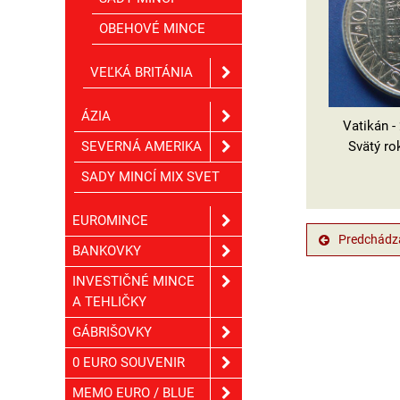
OBEHOVÉ MINCE
VEĽKÁ BRITÁNIA
ÁZIA
Vatikán - 
Svätý ro
SEVERNÁ AMERIKA
SADY MINCÍ MIX SVET
EUROMINCE
Predchádza
BANKOVKY
INVESTIČNÉ MINCE
A TEHLIČKY
GÁBRIŠOVKY
0 EURO SOUVENIR
MEMO EURO / BLUE