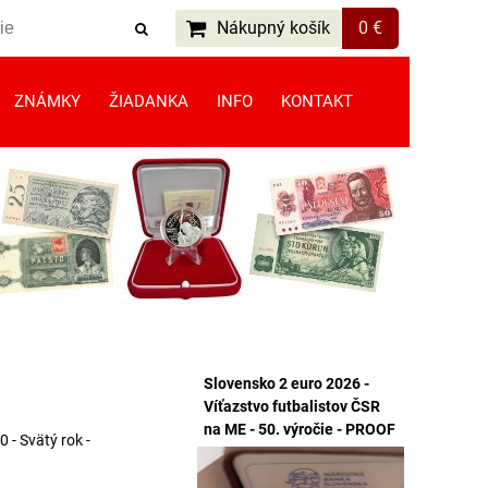
Nákupný košík
0 €
ZNÁMKY
ŽIADANKA
INFO
KONTAKT
Slovensko 2 euro 2026 -
Víťazstvo futbalistov ČSR
na ME - 50. výročie - PROOF
0 - Svätý rok -