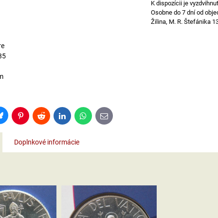
Osobne do 7 dní od obje
Žilina, M. R. Štefánika 1
re
35
m
Bluesky
Pinterest
Reddit
LinkedIn
WhatsApp
E-
mail
Doplnkové informácie