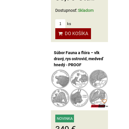
Dostupnosť:
Skladom
ks
DO KOŠÍKA
Súbor Fauna a flóra – vlk
dravý, rys ostrovid, medveď
hnedý - PROOF
NOVINKA