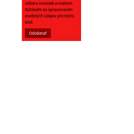
odberu noviniek e-mailom.
Súhlasím so spracovaním
osobných údajov pre tento
účel.
Odoberať