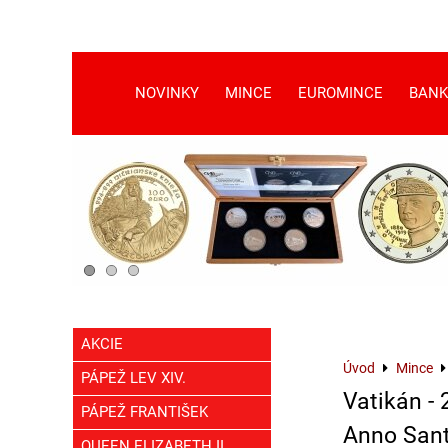
NOVINKY
MINCE
EUROMINCE
BANK
AKCIE
Úvod
Mince
PÁPEŽ LEV XIV.
Vatikán - 2
PÁPEŽ FRANTIŠEK
Anno San
QUEEN ELIZABETH II.