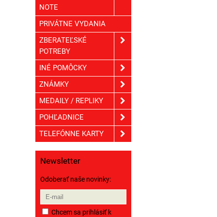
NOTE
PRIVÁTNE VYDANIA
ZBERATEĽSKÉ
POTREBY
INÉ POMÔCKY
ZNÁMKY
MEDAILY / REPLIKY
POHĽADNICE
TELEFÓNNE KARTY
Newsletter
Odoberať naše novinky:
Chcem sa prihlásiť k