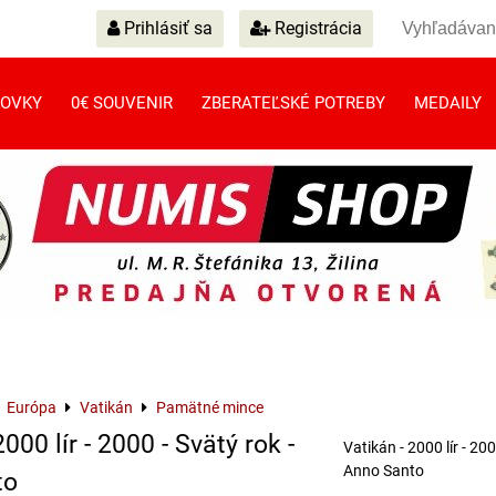
Prihlásiť sa
Registrácia
OVKY
0€ SOUVENIR
ZBERATEĽSKÉ POTREBY
MEDAILY
Európa
Vatikán
Pamätné mince
000 lír - 2000 - Svätý rok -
Vatikán - 2000 lír - 200
Anno Santo
to