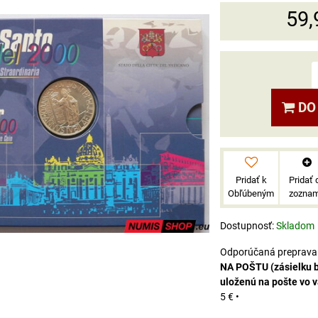
59,
DO
Pridať k
Pridať 
Obľúbeným
zozna
Dostupnosť:
Skladom
NA POŠTU (zásielku 
uloženú na pošte vo 
5 €
•