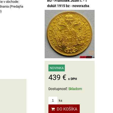
RU - František Jozef I. - 1
dukát 1915 bz - novorazba
dnania (Predajňa
3)
NOVINKA
439 €
s DPH
Dostupnosť:
Skladom
ks
DO KOŠÍKA