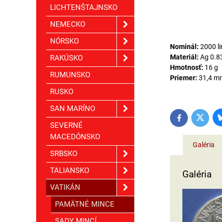
LICHTENŠTAJNSKO
NEMECKO
NÓRSKO
Nominál:
2000 li
Materiál:
Ag 0.8
RAKÚSKO
Hmotnosť:
16 g
RUMUNSKO
Priemer:
31,4 m
RUSKO
SAN MARÍNO
Twitter
Facebook
SEVERNÉ
MACEDÓNSKO
Galéria
SRBSKO
TALIANSKO
Galéria
VATIKÁN
PAMÄTNÉ MINCE
SADY MINCÍ