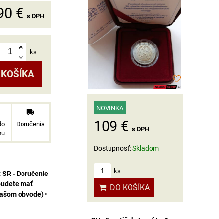
90 €
s DPH
ks
 KOŠÍKA
NOVINKA
109 €
do
Doručenia
s DPH
mu
Dostupnosť:
Skladom
ks
SR - Doručenie
budete mať
DO KOŠÍKA
vašom obvode)
•