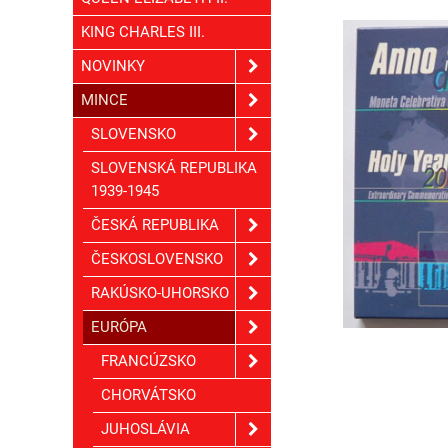
KING CHARLES III.
NOVINKY
MINCE
SLOVENSKO
SLOVENSKÁ REPUBLIKA
1939-1945
ČESKÁ REPUBLIKA
ČESKOSLOVENSKO
RAKÚSKO-UHORSKO
EURÓPA
FRANCÚZSKO
CHORVÁTSKO
JUHOSLÁVIA