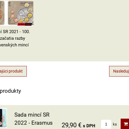
í SR 2021 - 100.
 začatia razby
venských mincí
júci produkt
Nasleduj
 produkty
Sada mincí SR
2022 - Erasmus
29,90 €
ks
s DPH