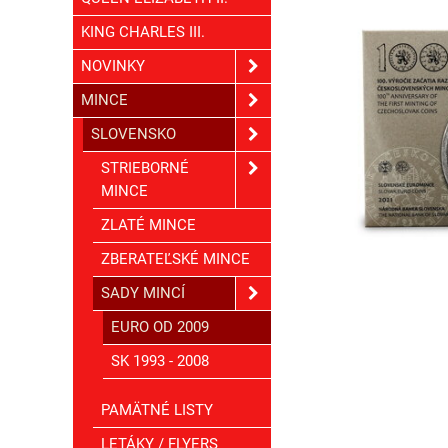
KING CHARLES III.
NOVINKY
MINCE
SLOVENSKO
STRIEBORNÉ
MINCE
ZLATÉ MINCE
ZBERATEĽSKÉ MINCE
SADY MINCÍ
EURO OD 2009
SK 1993 - 2008
PAMÄTNÉ LISTY
LETÁKY / FLYERS