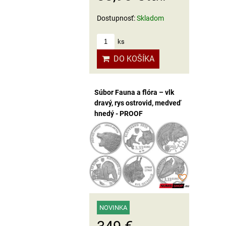
Dostupnosť:
Skladom
ks
DO KOŠÍKA
Súbor Fauna a flóra – vlk
dravý, rys ostrovid, medveď
hnedý - PROOF
NOVINKA