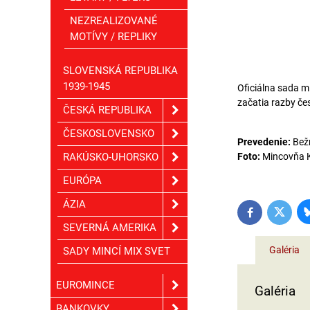
NEZREALIZOVANÉ
MOTÍVY / REPLIKY
SLOVENSKÁ REPUBLIKA
1939-1945
Oficiálna sada mi
začatia razby če
ČESKÁ REPUBLIKA
ČESKOSLOVENSKO
Prevedenie:
Bežn
RAKÚSKO-UHORSKO
Foto:
Mincovňa 
EURÓPA
ÁZIA
Twitter
Facebook
SEVERNÁ AMERIKA
Galéria
SADY MINCÍ MIX SVET
EUROMINCE
Galéria
BANKOVKY