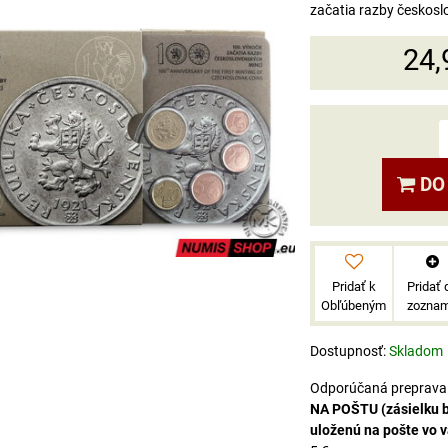
začatia razby českosl
24,
DO
Pridať k
Pridať 
Obľúbeným
zozna
Dostupnosť:
Skladom
NA POŠTU (zásielku 
uloženú na pošte vo 