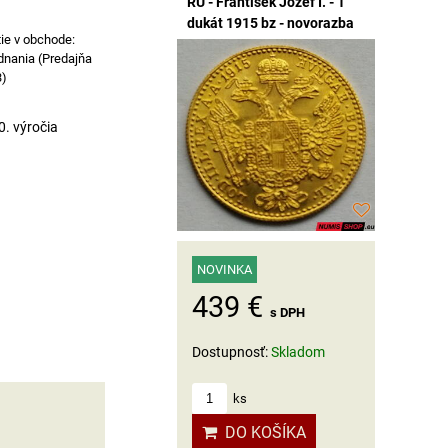
RU - František Jozef I. - 1
dukát 1915 bz - novorazba
dnania (Predajňa
3)
0. výročia
NOVINKA
439 €
s DPH
Dostupnosť:
Skladom
ks
DO KOŠÍKA