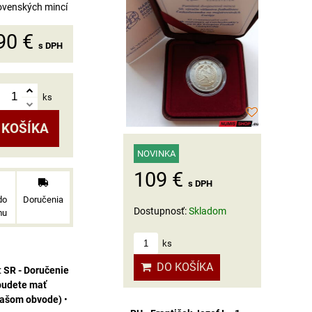
ovenských mincí
90 €
s DPH
ks
 KOŠÍKA
NOVINKA
109 €
s DPH
do
Doručenia
Dostupnosť:
Skladom
mu
ks
DO KOŠÍKA
SR - Doručenie
budete mať
vašom obvode)
•