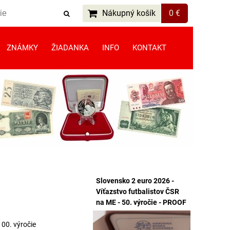
Nákupný košík
0 €
ZNÁMKY
ŽIADANKA
INFO
KONTAKT
Slovensko 2 euro 2026 -
Víťazstvo futbalistov ČSR
na ME - 50. výročie - PROOF
100. výročie