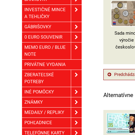
INVESTIČNÉ MINCE
A TEHLIČKY
GÁBRIŠOVKY
Sada minc
0 EURO SOUVENIR
výročie
českoslo
MEMO EURO / BLUE
NOTE
PRIVÁTNE VYDANIA
Predchádza
ZBERATEĽSKÉ
POTREBY
INÉ POMÔCKY
Alternatívne
ZNÁMKY
MEDAILY / REPLIKY
POHĽADNICE
TELEFÓNNE KARTY