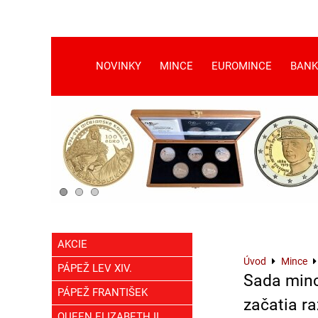
NOVINKY
MINCE
EUROMINCE
BANK
AKCIE
Úvod
Mince
PÁPEŽ LEV XIV.
Sada minc
PÁPEŽ FRANTIŠEK
začatia r
QUEEN ELIZABETH II.