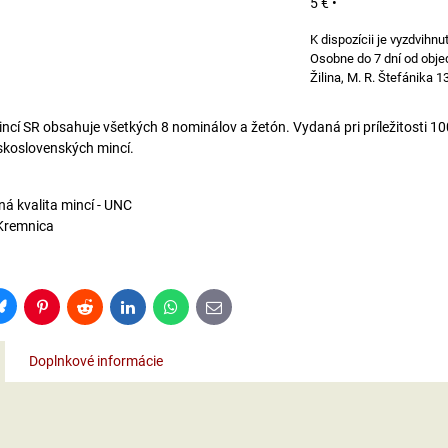
5 €
•
Osobne do 7 dní od obje
Žilina, M. R. Štefánika 1
ncí SR obsahuje všetkých 8 nominálov a žetón. Vydaná pri príležitosti 10
skoslovenských mincí.
á kvalita mincí - UNC
Kremnica
Bluesky
Pinterest
Reddit
LinkedIn
WhatsApp
E-
mail
Doplnkové informácie