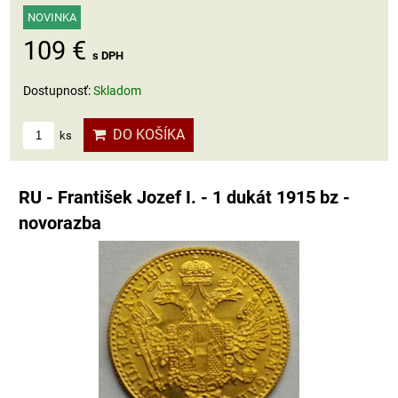
NOVINKA
109 €
s DPH
Dostupnosť:
Skladom
DO KOŠÍKA
ks
RU - František Jozef I. - 1 dukát 1915 bz -
novorazba