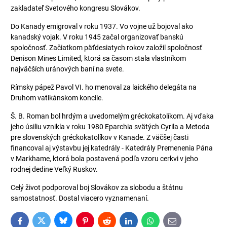
zakladateľ Svetového kongresu Slovákov.
Do Kanady emigroval v roku 1937. Vo vojne už bojoval ako
kanadský vojak. V roku 1945 začal organizovať banskú
spoločnosť. Začiatkom päťdesiatych rokov založil spoločnosť
Denison Mines Limited, ktorá sa časom stala vlastníkom
najväčších uránových baní na svete.
Rímsky pápež Pavol VI. ho menoval za laického delegáta na
Druhom vatikánskom koncile.
Š. B. Roman bol hrdým a uvedomelým gréckokatolíkom. Aj vďaka
jeho úsiliu vznikla v roku 1980 Eparchia svätých Cyrila a Metoda
pre slovenských gréckokatolíkov v Kanade. Z väčšej časti
financoval aj výstavbu jej katedrály - Katedrály Premenenia Pána
v Markhame, ktorá bola postavená podľa vzoru cerkvi v jeho
rodnej dedine Veľký Ruskov.
Celý život podporoval boj Slovákov za slobodu a štátnu
samostatnosť. Dostal viacero vyznamenaní.
Bluesky
Twitter
Facebook
Pinterest
Reddit
LinkedIn
WhatsApp
E-