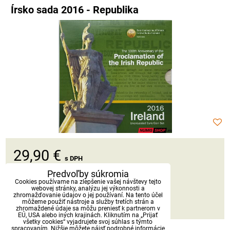
Írsko sada 2016 - Republika
29,90 €
s DPH
Predvoľby súkromia
Dostupnosť:
Skladom
Cookies používame na zlepšenie vašej návštevy tejto
webovej stránky, analýzu jej výkonnosti a
zhromažďovanie údajov o jej používaní. Na tento účel
môžeme použiť nástroje a služby tretích strán a
DO KOŠÍKA
ks
zhromaždené údaje sa môžu preniesť k partnerom v
EÚ, USA alebo iných krajinách. Kliknutím na „Prijať
všetky cookies“ vyjadrujete svoj súhlas s týmto
spracovaním. Nižšie môžete nájsť podrobné informácie