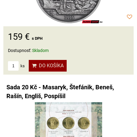
159 €
s DPH
Dostupnosť:
Skladom
DO KOŠÍKA
ks
Sada 20 Kč - Masaryk, Štefánik, Beneš,
Rašín, Engliš, Pospíšil