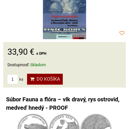
33,90 €
s DPH
Dostupnosť:
Skladom
DO KOŠÍKA
ks
Súbor Fauna a flóra – vlk dravý, rys ostrovid,
medveď hnedý - PROOF