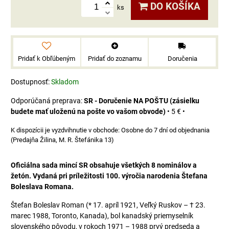
DO KOŠÍKA
ks
Pridať k Obľúbeným
Pridať do zoznamu
Doručenia
Dostupnosť:
Skladom
SR - Doručenie NA POŠTU (zásielku
budete mať uloženú na pošte vo vašom obvode)
•
5 €
•
Osobne do 7 dní od objednania
(Predajňa Žilina, M. R. Štefánika 13)
Oficiálna sada mincí SR obsahuje všetkých 8 nominálov a
žetón. Vydaná pri príležitosti 100. výročia narodenia Štefana
Boleslava Romana.
Štefan Boleslav Roman (* 17. apríl 1921, Veľký Ruskov – † 23.
marec 1988, Toronto, Kanada), bol kanadský priemyselník
slovenského pôvodu, v rokoch 1971 – 1988 prvý predseda a