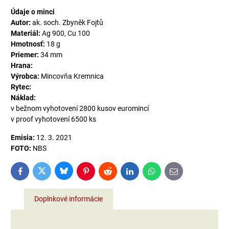
Údaje o minci
Autor:
ak. soch. Zbyněk Fojtů
Materiál:
Ag 900, Cu 100
Hmotnosť:
18 g
Priemer:
34 mm
Hrana:
Výrobca:
Mincovňa Kremnica
Rytec:
Náklad:
v bežnom vyhotovení 2800 kusov euromincí
v proof vyhotovení 6500 ks
Emisia:
12. 3. 2021
FOTO:
NBS
Bluesky
Twitter
Facebook
Pinterest
Reddit
LinkedIn
WhatsApp
E-
mail
Doplnkové informácie