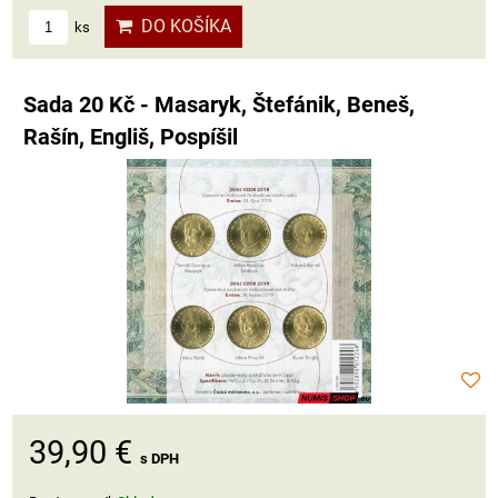
DO KOŠÍKA
ks
Sada 20 Kč - Masaryk, Štefánik, Beneš,
Rašín, Engliš, Pospíšil
39,90 €
s DPH