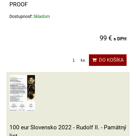
PROOF
Dostupnosť:
Skladom
99 €
s DPH
DO KOŠÍKA
ks
100 eur Slovensko 2022 - Rudolf II. - Pamätný
list