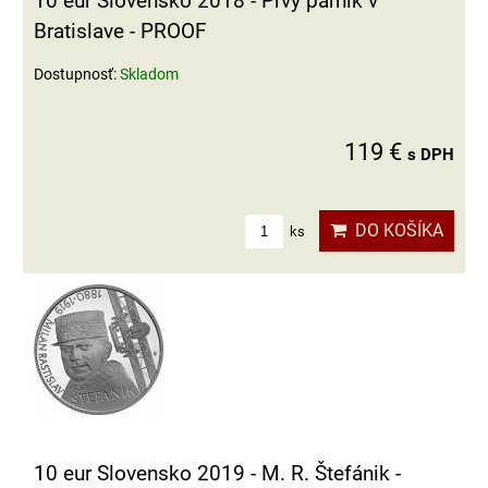
10 eur Slovensko 2018 - Prvý parník v
Bratislave - PROOF
Dostupnosť:
Skladom
119 €
s DPH
DO KOŠÍKA
ks
10 eur Slovensko 2019 - M. R. Štefánik -