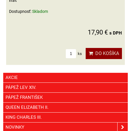
Dostupnosť:
Skladom
17,90 €
s DPH
DO KOŠÍKA
ks
AKCIE
PÁPEŽ LEV XIV.
PÁPEŽ FRANTIŠEK
QUEEN ELIZABETH II.
KING CHARLES III.
NOVINKY