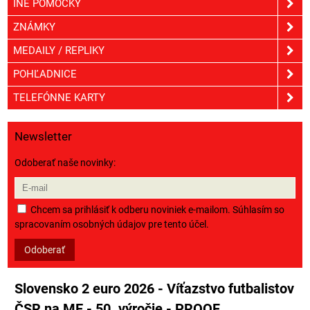
INÉ POMÔCKY
ZNÁMKY
MEDAILY / REPLIKY
POHĽADNICE
TELEFÓNNE KARTY
Newsletter
Odoberať naše novinky:
Chcem sa prihlásiť k odberu noviniek e-mailom. Súhlasím so
spracovaním osobných údajov pre tento účel.
Odoberať
Slovensko 2 euro 2026 - Víťazstvo futbalistov
ČSR na ME - 50. výročie - PROOF