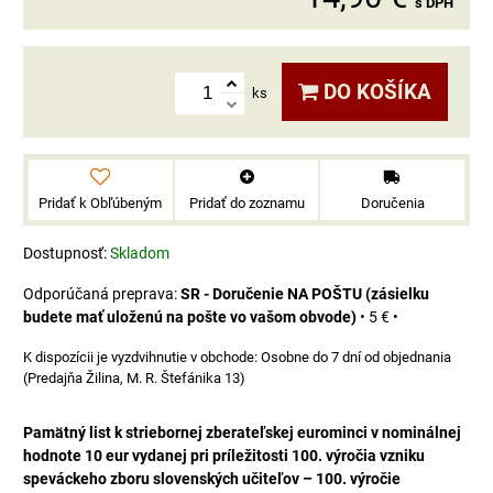
s DPH
DO KOŠÍKA
ks
Pridať k Obľúbeným
Pridať do zoznamu
Doručenia
Dostupnosť:
Skladom
SR - Doručenie NA POŠTU (zásielku
budete mať uloženú na pošte vo vašom obvode)
•
5 €
•
Osobne do 7 dní od objednania
(Predajňa Žilina, M. R. Štefánika 13)
Pamätný list k striebornej zberateľskej eurominci v nominálnej
hodnote 10 eur vydanej pri príležitosti 100. výročia vzniku
speváckeho zboru slovenských učiteľov – 100. výročie