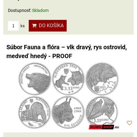
Dostupnosť:
Skladom
DO KOŠÍKA
ks
Súbor Fauna a flóra – vlk dravý, rys ostrovid,
medveď hnedý - PROOF