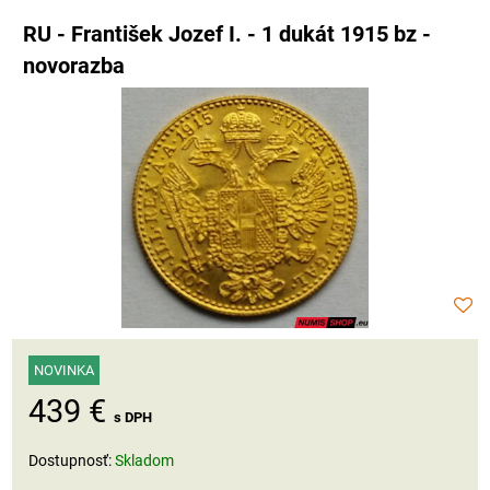
RU - František Jozef I. - 1 dukát 1915 bz -
novorazba
NOVINKA
439 €
s DPH
Dostupnosť:
Skladom