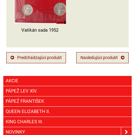
Vatikán sada 1952
Predchádzajúci produkt
Nasledujúci produkt
AKCIE
PÁPEŽ LEV XIV.
PÁPEŽ FRANTIŠEK
QUEEN ELIZABETH II.
KING CHARLES III.
NOVINKY