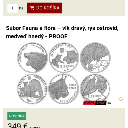
DO KOŠÍKA
ks
Súbor Fauna a flóra – vlk dravý, rys ostrovid,
medveď hnedý - PROOF
NOVINKA
349 €