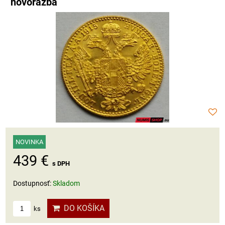
novorazba
NOVINKA
439 €
s DPH
Dostupnosť:
Skladom
DO KOŠÍKA
ks