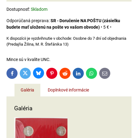
Dostupnosť:
Skladom
SR - Doručenie NA POŠTU (zásielku
budete mať uloženú na pošte vo vašom obvode)
•
5 €
•
Osobne do 7 dní od objednania
(Predajňa Žilina, M. R. Štefánika 13)
Mince sú v kvalite UNC.
Bluesky
Twitter
Facebook
Pinterest
Reddit
LinkedIn
WhatsApp
E-
mail
Galéria
Doplnkové informácie
Galéria