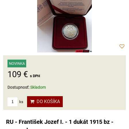
NOVINKA
109 €
s DPH
Dostupnosť:
Skladom
DO KOŠÍKA
ks
RU - František Jozef I. - 1 dukát 1915 bz -