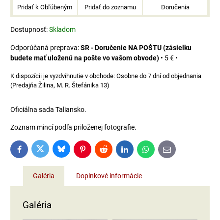
Pridať k Obľúbeným
Pridať do zoznamu
Doručenia
Dostupnosť:
Skladom
SR - Doručenie NA POŠTU (zásielku
budete mať uloženú na pošte vo vašom obvode)
•
5 €
•
Osobne do 7 dní od objednania
(Predajňa Žilina, M. R. Štefánika 13)
Oficiálna sada Taliansko.
Zoznam mincí podľa priloženej fotografie.
Bluesky
Twitter
Facebook
Pinterest
Reddit
LinkedIn
WhatsApp
E-
mail
Galéria
Doplnkové informácie
Galéria