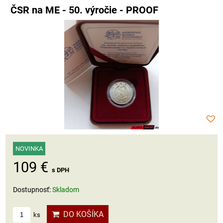
ČSR na ME - 50. výročie - PROOF
NOVINKA
109 €
s DPH
Dostupnosť:
Skladom
DO KOŠÍKA
ks