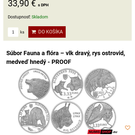
33,90 €
s DPH
Dostupnosť:
Skladom
DO KOŠÍKA
ks
Súbor Fauna a flóra – vlk dravý, rys ostrovid,
medveď hnedý - PROOF