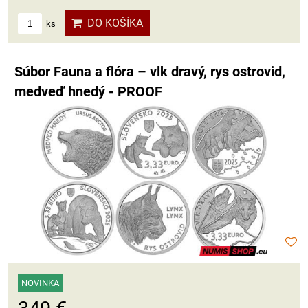
DO KOŠÍKA
ks
Súbor Fauna a flóra – vlk dravý, rys ostrovid,
medveď hnedý - PROOF
NOVINKA