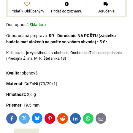
Pridať k Obľúbeným
Pridať do zoznamu
Doručenia
Dostupnosť:
Skladom
SR - Doručenie NA POŠTU (zásielku
budete mať uloženú na pošte vo vašom obvode)
•
5 €
•
Osobne do 7 dní od objednania
(Predajňa Žilina, M. R. Štefánika 13)
Kvalita:
obehová
Materiál:
CuZnNi (79/20/1)
Hmotnosť:
2,6 g
Priemer:
19,5 mm
Bluesky
Twitter
Facebook
Pinterest
Reddit
LinkedIn
WhatsApp
E-
mail