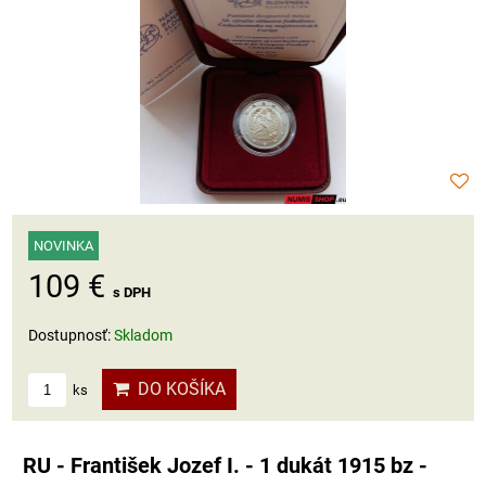
NOVINKA
109 €
s DPH
Dostupnosť:
Skladom
DO KOŠÍKA
ks
RU - František Jozef I. - 1 dukát 1915 bz -