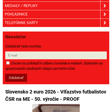
MEDAILY / REPLIKY
POHĽADNICE
TELEFÓNNE KARTY
Newsletter
Odoberať naše novinky:
Chcem sa prihlásiť k odberu noviniek e-mailom. Súhlasím so
spracovaním osobných údajov pre tento účel.
Odoberať
Slovensko 2 euro 2026 - Víťazstvo futbalistov
ČSR na ME - 50. výročie - PROOF