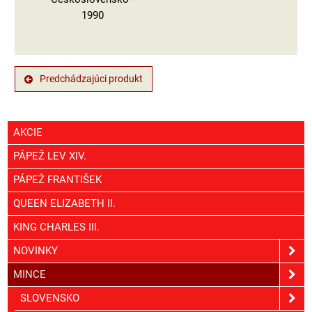
1990
Predchádzajúci produkt
AKCIE
PÁPEŽ LEV XIV.
PÁPEŽ FRANTIŠEK
QUEEN ELIZABETH II.
KING CHARLES III.
NOVINKY
MINCE
SLOVENSKO