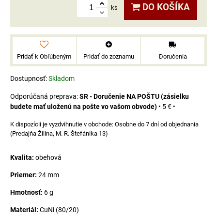
DO KOŠÍKA
ks
Pridať k Obľúbeným
Pridať do zoznamu
Doručenia
Dostupnosť:
Skladom
SR - Doručenie NA POŠTU (zásielku
budete mať uloženú na pošte vo vašom obvode)
•
5 €
•
Osobne do 7 dní od objednania
(Predajňa Žilina, M. R. Štefánika 13)
Kvalita:
obehová
Priemer:
24 mm
Hmotnosť:
6 g
Materiál:
CuNi (80/20)