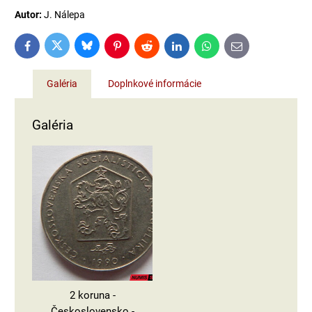
Autor:
J. Nálepa
Bluesky
Twitter
Facebook
Pinterest
Reddit
LinkedIn
WhatsApp
E-
mail
Galéria
Doplnkové informácie
Galéria
2 koruna -
Československo -