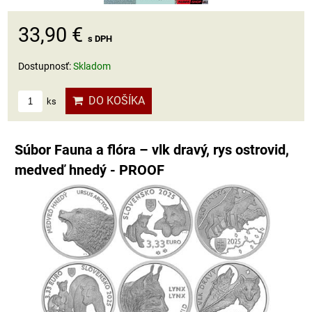
33,90 €
s DPH
Dostupnosť:
Skladom
DO KOŠÍKA
ks
Súbor Fauna a flóra – vlk dravý, rys ostrovid,
medveď hnedý - PROOF