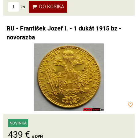
DO KOŠÍKA
ks
RU - František Jozef I. - 1 dukát 1915 bz -
novorazba
NOVINKA
439 €
s DPH