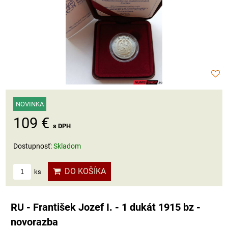
NOVINKA
109 €
s DPH
Dostupnosť:
Skladom
DO KOŠÍKA
ks
RU - František Jozef I. - 1 dukát 1915 bz -
novorazba