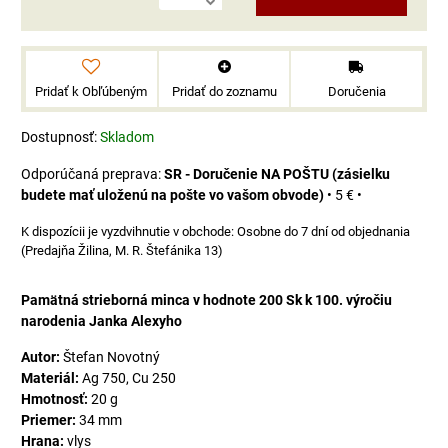
Pridať k Obľúbeným
Pridať do zoznamu
Doručenia
Dostupnosť:
Skladom
SR - Doručenie NA POŠTU (zásielku
budete mať uloženú na pošte vo vašom obvode)
•
5 €
•
Osobne do 7 dní od objednania
(Predajňa Žilina, M. R. Štefánika 13)
Pamätná strieborná minca v hodnote 200 Sk k 100. výročiu
narodenia Janka Alexyho
Autor:
Štefan Novotný
Materiál:
Ag 750, Cu 250
Hmotnosť:
20 g
Priemer:
34 mm
Hrana:
vlys