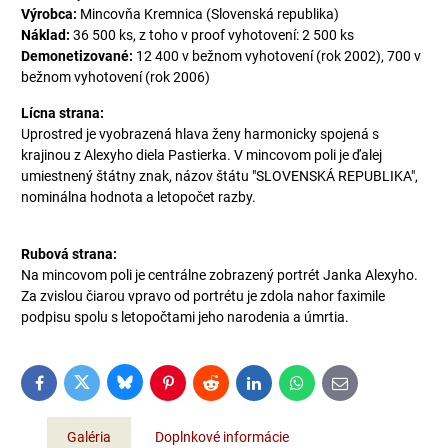
Výrobca:
Mincovňa Kremnica (Slovenská republika)
Náklad:
36 500 ks, z toho v proof vyhotovení: 2 500 ks
Demonetizované:
12 400 v bežnom vyhotovení (rok 2002), 700 v
bežnom vyhotovení (rok 2006)
Lícna strana:
Uprostred je vyobrazená hlava ženy harmonicky spojená s
krajinou z Alexyho diela Pastierka. V mincovom poli je ďalej
umiestnený štátny znak, názov štátu "SLOVENSKÁ REPUBLIKA",
nominálna hodnota a letopočet razby.
Rubová strana:
Na mincovom poli je centrálne zobrazený portrét Janka Alexyho.
Za zvislou čiarou vpravo od portrétu je zdola nahor faximile
podpisu spolu s letopočtami jeho narodenia a úmrtia.
Bluesky
Twitter
Facebook
Pinterest
Reddit
LinkedIn
WhatsApp
E-
mail
Galéria
Doplnkové informácie