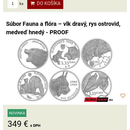
DO KOŠÍKA
ks
Súbor Fauna a flóra – vlk dravý, rys ostrovid,
medveď hnedý - PROOF
NOVINKA
349 €
s DPH