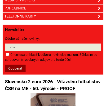
MEDAILY / REPLIKY
POHĽADNICE
TELEFÓNNE KARTY
Newsletter
Odoberať naše novinky:
Chcem sa prihlásiť k odberu noviniek e-mailom. Súhlasím so
spracovaním osobných údajov pre tento účel.
Odoberať
Slovensko 2 euro 2026 - Víťazstvo futbalistov
ČSR na ME - 50. výročie - PROOF