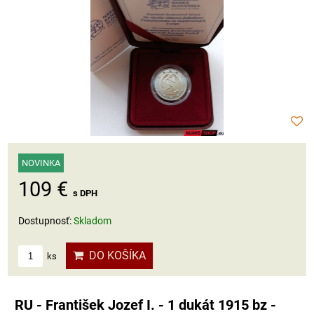
NOVINKA
109 €
s DPH
Dostupnosť:
Skladom
DO KOŠÍKA
ks
RU - František Jozef I. - 1 dukát 1915 bz -