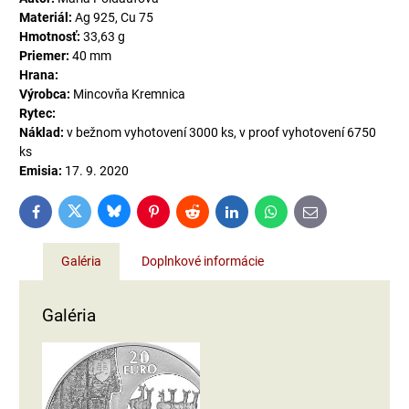
Materiál:
Ag 925, Cu 75
Hmotnosť:
33,63 g
Priemer:
40 mm
Hrana:
Výrobca:
Mincovňa Kremnica
Rytec:
Náklad:
v bežnom vyhotovení 3000 ks, v proof vyhotovení 6750
ks
Emisia:
17. 9. 2020
Bluesky
Twitter
Facebook
Pinterest
Reddit
LinkedIn
WhatsApp
E-
mail
Galéria
Doplnkové informácie
Galéria