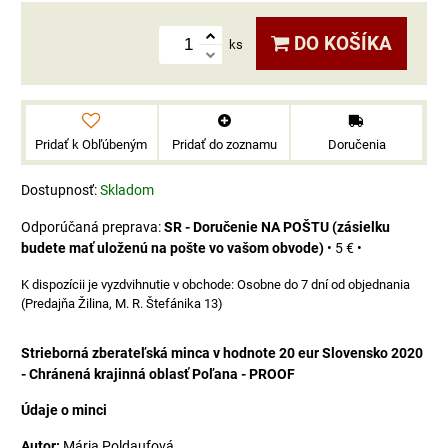
DO KOŠÍKA
ks
Pridať k Obľúbeným
Pridať do zoznamu
Doručenia
Dostupnosť:
Skladom
SR - Doručenie NA POŠTU (zásielku
budete mať uloženú na pošte vo vašom obvode)
•
5 €
•
Osobne do 7 dní od objednania
(Predajňa Žilina, M. R. Štefánika 13)
Strieborná zberateľská minca v hodnote 20 eur Slovensko 2020
- Chránená krajinná oblasť Poľana - PROOF
Údaje o minci
Autor:
Mária Poldaufová