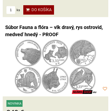
DO KOŠÍKA
ks
Súbor Fauna a flóra – vlk dravý, rys ostrovid,
medveď hnedý - PROOF
NOVINKA