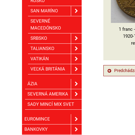
RUSKO
SAN MARÍNO
SEVERNÉ
MACEDÓNSKO
1 franc 
1920-1
SRBSKO
r
TALIANSKO
VATIKÁN
VEĽKÁ BRITÁNIA
Predchádza
ÁZIA
SEVERNÁ AMERIKA
SADY MINCÍ MIX SVET
EUROMINCE
BANKOVKY