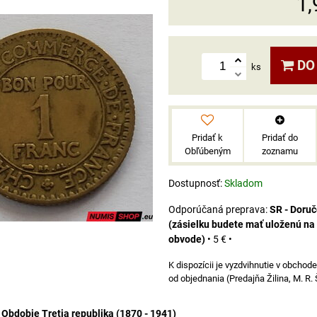
1,
DO
ks
Pridať k
Pridať do
Obľúbeným
zoznamu
Dostupnosť:
Skladom
SR - Doru
(zásielku budete mať uloženú na
obvode)
•
5 €
•
od objednania (Predajňa Žilina, M. R.
Obdobie Tretia republika (1870 - 1941)