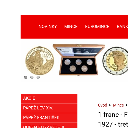
NOVINKY
MINCE
EUROMINCE
BANK
AKCIE
Úvod
Mince
PÁPEŽ LEV XIV.
1 franc - 
PÁPEŽ FRANTIŠEK
1927 - tre
QUEEN ELIZABETH II.