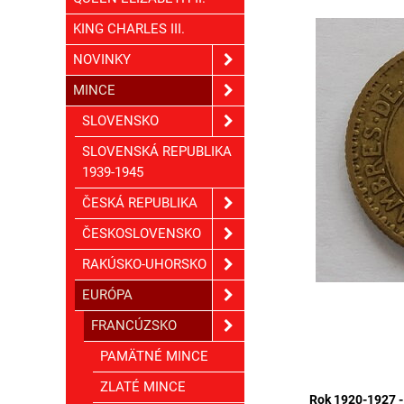
KING CHARLES III.
NOVINKY
MINCE
SLOVENSKO
SLOVENSKÁ REPUBLIKA
1939-1945
ČESKÁ REPUBLIKA
ČESKOSLOVENSKO
RAKÚSKO-UHORSKO
EURÓPA
FRANCÚZSKO
PAMÄTNÉ MINCE
ZLATÉ MINCE
Rok 1920-1927 - 