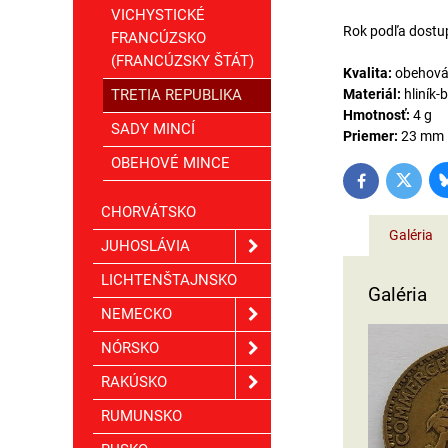
VICHYSTICKÉ
Rok podľa dostup
FRANCÚZSKO
(FRANCÚZSKY ŠTÁT)
Kvalita:
obehov
TRETIA REPUBLIKA
Materiál:
hliník-
Hmotnosť:
4 g
SADY MINCÍ
Priemer:
23 mm
OBEHOVÉ MINCE
Twitter
Facebook
CHORVÁTSKO
Galéria
JUHOSLÁVIA
LICHTENŠTAJNSKO
Galéria
NEMECKO
NÓRSKO
RAKÚSKO
RUMUNSKO