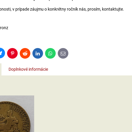
nosti, v prípade záujmu o konkrétny ročník nás, prosím, kontaktujte.
á
bronz
Bluesky
Pinterest
Reddit
LinkedIn
WhatsApp
E-
mail
Doplnkové informácie