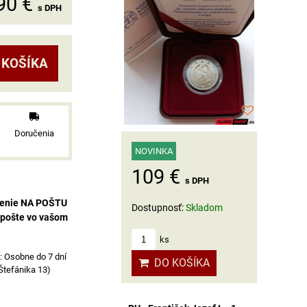
90 €
s DPH
 KOŠÍKA
Doručenia
NOVINKA
109 €
s DPH
čenie NA POŠTU
Dostupnosť:
Skladom
 pošte vo vašom
ks
Osobne do 7 dní
DO KOŠÍKA
 Štefánika 13)