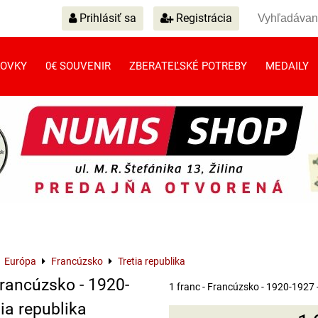
Prihlásiť sa
Registrácia
OVKY
0€ SOUVENIR
ZBERATEĽSKÉ POTREBY
MEDAILY
Európa
Francúzsko
Tretia republika
Francúzsko - 1920-
1 franc - Francúzsko - 1920-1927 -
tia republika