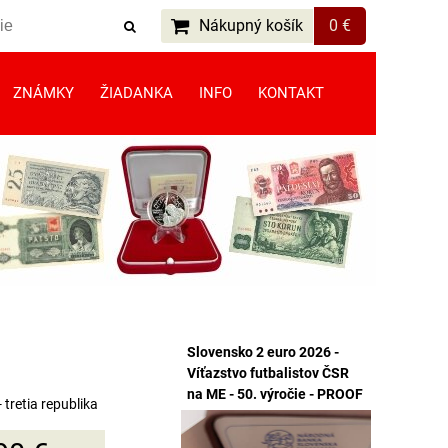
Nákupný košík
0 €
ZNÁMKY
ŽIADANKA
INFO
KONTAKT
Slovensko 2 euro 2026 -
Víťazstvo futbalistov ČSR
na ME - 50. výročie - PROOF
 tretia republika