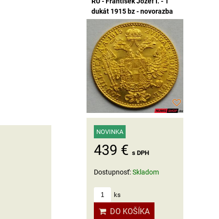
RU - František Jozef I. - 1
dukát 1915 bz - novorazba
NOVINKA
439 €
s DPH
Dostupnosť:
Skladom
ks
DO KOŠÍKA