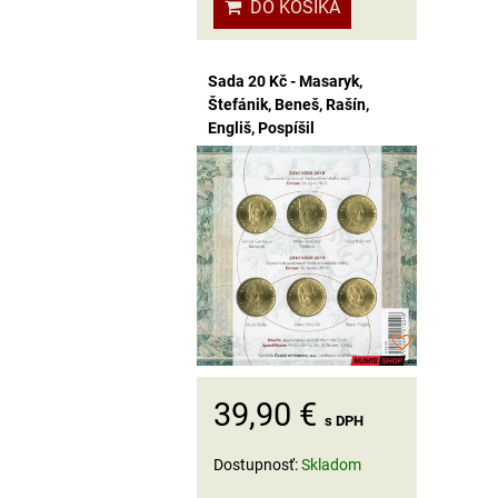
DO KOŠÍKA
Sada 20 Kč - Masaryk,
Štefánik, Beneš, Rašín,
Engliš, Pospíšil
39,90 €
s DPH
Dostupnosť:
Skladom