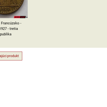
- Francúzsko -
927 - tretia
epublika
júci produkt