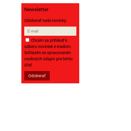
Newsletter
Odoberať naše novinky:
Chcem sa prihlásiť k
odberu noviniek e-mailom.
Súhlasím so spracovaním
osobných údajov pre tento
účel.
Odoberať