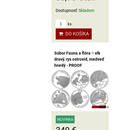
Dostupnosť:
Skladom
ks
DO KOŠÍKA
Súbor Fauna a flóra – vlk
dravý, rys ostrovid, medveď
hnedý - PROOF
NOVINKA