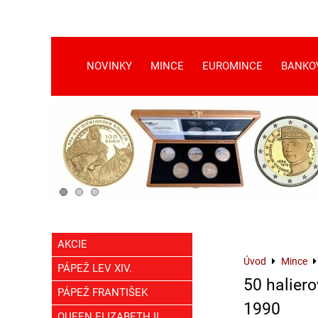
NOVINKY
MINCE
EUROMINCE
BANKO
AKCIE
Úvod
Mince
PÁPEŽ LEV XIV.
50 haliero
PÁPEŽ FRANTIŠEK
1990
QUEEN ELIZABETH II.