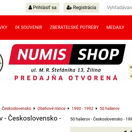
Prihlásiť sa
Registrácia
VKY
0€ SOUVENIR
ZBERATEĽSKÉ POTREBY
MEDAILY
Československo
Obehové mince
1990 - 1992
50 halierov
v - Československo -
50 halierov - Československo - 19