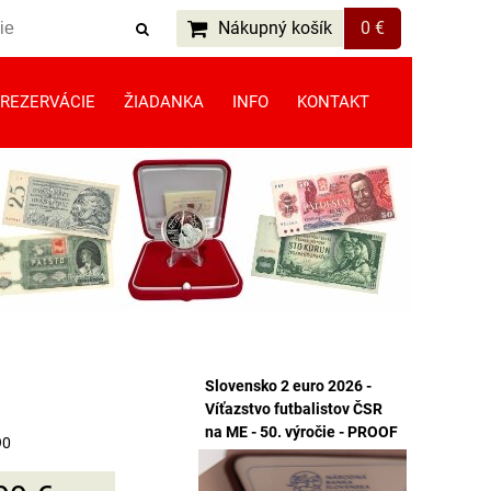
Nákupný košík
0 €
REZERVÁCIE
ŽIADANKA
INFO
KONTAKT
Slovensko 2 euro 2026 -
Víťazstvo futbalistov ČSR
na ME - 50. výročie - PROOF
90