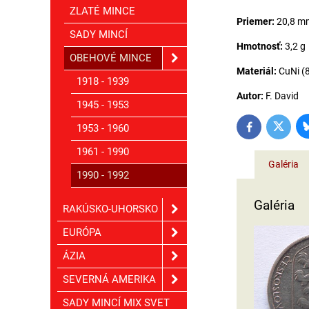
ZLATÉ MINCE
Priemer:
20,8 m
SADY MINCÍ
Hmotnosť:
3,2 g
OBEHOVÉ MINCE
Materiál:
CuNi (
1918 - 1939
Autor:
F. David
1945 - 1953
1953 - 1960
Twitter
Facebook
1961 - 1990
Galéria
1990 - 1992
Galéria
RAKÚSKO-UHORSKO
EURÓPA
ÁZIA
SEVERNÁ AMERIKA
SADY MINCÍ MIX SVET