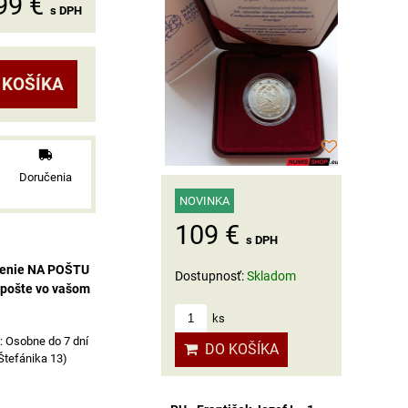
99 €
s DPH
 KOŠÍKA
Doručenia
NOVINKA
109 €
s DPH
čenie NA POŠTU
Dostupnosť:
Skladom
 pošte vo vašom
ks
Osobne do 7 dní
DO KOŠÍKA
 Štefánika 13)