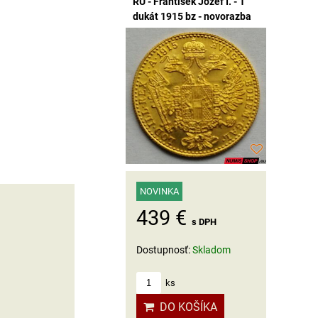
RU - František Jozef I. - 1
dukát 1915 bz - novorazba
NOVINKA
439 €
s DPH
Dostupnosť:
Skladom
ks
DO KOŠÍKA