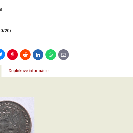
m
80/20)
Bluesky
Pinterest
Reddit
LinkedIn
WhatsApp
E-
mail
Doplnkové informácie