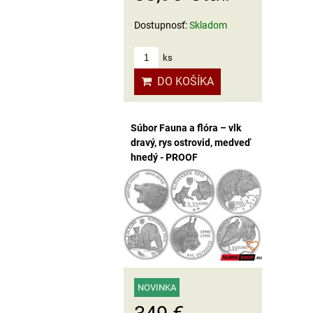
Dostupnosť:
Skladom
ks
DO KOŠÍKA
Súbor Fauna a flóra – vlk
dravý, rys ostrovid, medveď
hnedý - PROOF
NOVINKA