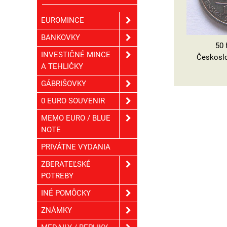
EUROMINCE
BANKOVKY
50 
INVESTIČNÉ MINCE
Českoslo
A TEHLIČKY
GÁBRIŠOVKY
0 EURO SOUVENIR
MEMO EURO / BLUE
NOTE
PRIVÁTNE VYDANIA
ZBERATEĽSKÉ
POTREBY
INÉ POMÔCKY
ZNÁMKY