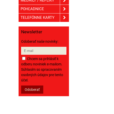
MEDAILY / REPLIKY
POHĽADNICE
TELEFÓNNE KARTY
Newsletter
Odoberať naše novinky:
Chcem sa prihlásiť k
odberu noviniek e-mailom.
Súhlasím so spracovaním
osobných údajov pre tento
účel.
Odoberať