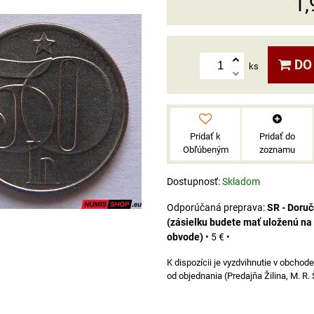
1,
DO
ks
Pridať k
Pridať do
Obľúbeným
zoznamu
Dostupnosť:
Skladom
SR - Doru
(zásielku budete mať uloženú na
obvode)
•
5 €
•
od objednania (Predajňa Žilina, M. R.
á