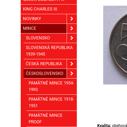
KING CHARLES III.
NOVINKY
MINCE
SLOVENSKO
SLOVENSKÁ REPUBLIKA
1939-1945
ČESKÁ REPUBLIKA
ČESKOSLOVENSKO
PAMÄTNÉ MINCE 1954-
1993
PAMÄTNÉ MINCE 1918-
1951
PAMÄTNÉ MINCE
PROOF
Kvalita:
obehov