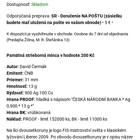
Dostupnosť:
Skladom
SR - Doručenie NA POŠTU (zásielku
budete mať uloženú na pošte vo vašom obvode)
•
5 €
•
Osobne do 7 dní od objednania
(Predajňa Žilina, M. R. Štefánika 13)
Pamätná strieborná minca v hodnote 200 Kč
Autor:
David Čermák
Emitent:
ČNB
Priemer:
31 mm
Hmotnosť:
13 g
Rýdzosť:
900 Ag 100 Cu
Hrana PROOF:
hladká s nápisom "ČESKÁ NÁRODNÍ BANKA * Ag
0,900 * 13 g *"
Hrana BK:
vrúbkovaná
Náklad:
PROOF - limit 152000 ks, BK - limit 11000 ks
Na líci dvousetkoruny je logo FIS mistrovství světa v klasickém
lyžování Liberec 2009. Po obvodu dvousetkoruny je v opisu název