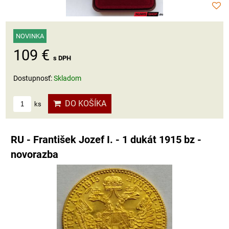
NOVINKA
109 €
s DPH
Dostupnosť:
Skladom
DO KOŠÍKA
ks
RU - František Jozef I. - 1 dukát 1915 bz -
novorazba