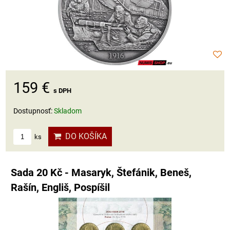
159 €
s DPH
Dostupnosť:
Skladom
DO KOŠÍKA
ks
Sada 20 Kč - Masaryk, Štefánik, Beneš,
Rašín, Engliš, Pospíšil