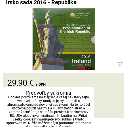
Írsko sada 2016 - Republika
29,90 €
s DPH
Predvoľby súkromia
Dostupnosť:
Skladom
Cookies používame na zlepšenie vašej návštevy tejto
webovej stránky, analýzu jej výkonnosti a
zhromažďovanie údajov o jej používaní. Na tento účel
môžeme použiť nástroje a služby tretích strán a
DO KOŠÍKA
ks
zhromaždené údaje sa môžu preniesť k partnerom v
EÚ, USA alebo iných krajinách. Kliknutím na „Prijať
všetky cookies“ vyjadrujete svoj súhlas s týmto
spracovaním. Nižšie môžete nájsť podrobné informácie
alebo upraviť svoje preferencie.