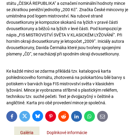
státu „ČESKÁ REPUBLIKA“ a označení nominální hodnoty mince
se zkratkou peněžní jednotky „200 Kč“. Značka České mincovny je
umístněna pod logem mistrovství. Na rubové straně
dvousetkoruny je kompozice skokanů na lyžích v pravé části
dvousetkoruny a běžců na lyžích v levé části. Pod kompozicí je
nápis „FIS MISTROVSTVÍ SVĚTA V KLASICKÉM LYŽOVÁNÍ“. Při
horním okraji dvousetkoruny je letopočet „2009“. Iniciály autora
dvousetkoruny, Davida Čermáka které jsou tvořeny spojenými
písmeny „ČD“, se nacházejí při spodním okraji dvousetkoruny.
Ke každé minci se zdarma přikládá tzv. katalogová karta
pohlednicového formátu, zhotovená na polokartónu bílé barvy s
potiskem v barvách loga FIS mistrovství světa v klasickém
lyžování. Mince je vyobrazena stříbrně s plastickým reliéfem,
technikou tzv. suché pečeti. Text je dvojjazyčný v češtině a
angličtině. Karta pro obě provedení mince je společná.
Bluesky
Twitter
Facebook
Pinterest
Reddit
LinkedIn
WhatsApp
E-
mail
Galéria
Doplnkové informácie