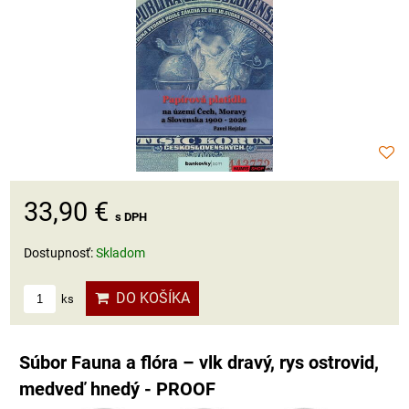
33,90 €
s DPH
Dostupnosť:
Skladom
DO KOŠÍKA
ks
Súbor Fauna a flóra – vlk dravý, rys ostrovid,
medveď hnedý - PROOF