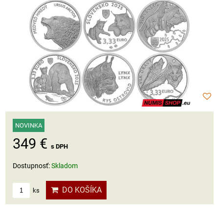
NOVINKA
349 €
s DPH
Dostupnosť:
Skladom
DO KOŠÍKA
ks