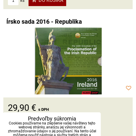
DO KOŠÍKA
ks
Írsko sada 2016 - Republika
29,90 €
s DPH
Predvoľby súkromia
Dostupnosť:
Skladom
Cookies používame na zlepšenie vašej návštevy tejto
webovej stránky, analýzu jej výkonnosti a
zhromažďovanie údajov o jej používaní. Na tento účel
môžeme použiť nástroje a služby tretích strán a