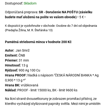
Dostupnosť:
Skladom
SR - Doručenie NA POŠTU (zásielku
budete mať uloženú na pošte vo vašom obvode)
•
5 €
•
Osobne do 7 dní od objednania
(Predajňa Žilina, M. R. Štefánika 13)
Pamätná strieborná minca v hodnote 200 Kč
Autor:
Jan Smrž
Emitent:
ČNB
Priemer:
31 mm
Hmotnosť:
13 g
Rýdzosť:
900 Ag 100 Cu
Hrana PROOF:
hladká s nápisom "ČESKÁ NÁRODNÍ BANKA * Ag
0,900 * 13 g *"
Hrana BK:
vrúbkovaná
Náklad:
PROOF - limit 15000 ks, BK - limit 9600 ks
Na lícní straně dvousetkoruny je zobrazen promítací přístroj, ze
kterého vycházejí stylizované paprsky světla. Mezi nimi je umístěn