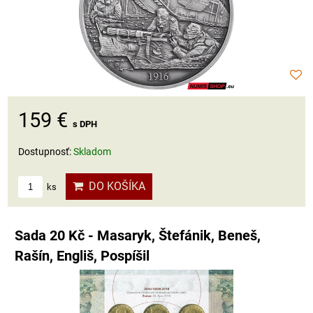
159 €
s DPH
Dostupnosť:
Skladom
DO KOŠÍKA
ks
Sada 20 Kč - Masaryk, Štefánik, Beneš,
Rašín, Engliš, Pospíšil