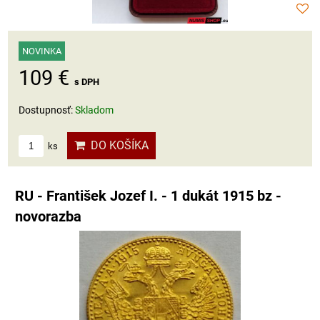
NOVINKA
109 €
s DPH
Dostupnosť:
Skladom
DO KOŠÍKA
ks
RU - František Jozef I. - 1 dukát 1915 bz -
novorazba