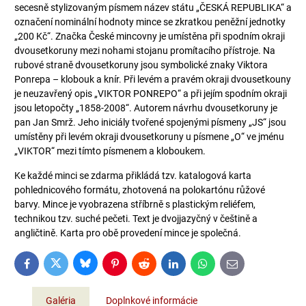
secesně stylizovaným písmem název státu „ČESKÁ REPUBLIKA“ a
označení nominální hodnoty mince se zkratkou peněžní jednotky
„200 Kč“. Značka České mincovny je umístěna při spodním okraji
dvousetkoruny mezi nohami stojanu promítacího přístroje. Na
rubové straně dvousetkoruny jsou symbolické znaky Viktora
Ponrepa – klobouk a knír. Při levém a pravém okraji dvousetkouny
je neuzavřený opis „VIKTOR PONREPO“ a při jejím spodním okraji
jsou letopočty „1858-2008“. Autorem návrhu dvousetkoruny je
pan Jan Smrž. Jeho iniciály tvořené spojenými písmeny „JS“ jsou
umístěny při levém okraji dvousetkoruny u písmene „O“ ve jménu
„VIKTOR“ mezi tímto písmenem a kloboukem.
Ke každé minci se zdarma přikládá tzv. katalogová karta
pohlednicového formátu, zhotovená na polokartónu růžové
barvy. Mince je vyobrazena stříbrně s plastickým reliéfem,
technikou tzv. suché pečeti. Text je dvojjazyčný v češtině a
angličtině. Karta pro obě provedení mince je společná.
Bluesky
Twitter
Facebook
Pinterest
Reddit
LinkedIn
WhatsApp
E-
mail
Galéria
Doplnkové informácie