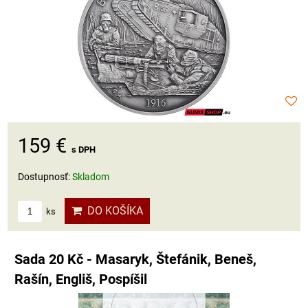
159 €
s DPH
Dostupnosť:
Skladom
DO KOŠÍKA
ks
Sada 20 Kč - Masaryk, Štefánik, Beneš,
Rašín, Engliš, Pospíšil