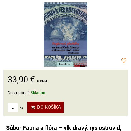
33,90 €
s DPH
Dostupnosť:
Skladom
DO KOŠÍKA
ks
Súbor Fauna a flóra – vlk dravý, rys ostrovid,