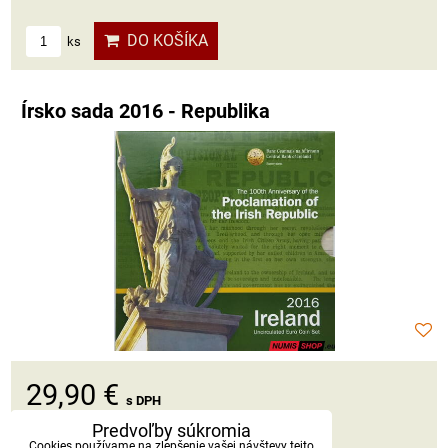
DO KOŠÍKA
ks
Írsko sada 2016 - Republika
29,90 €
s DPH
Predvoľby súkromia
Dostupnosť:
Skladom
Cookies používame na zlepšenie vašej návštevy tejto