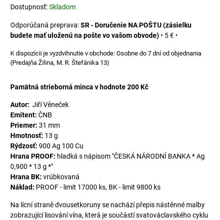
Dostupnosť:
Skladom
SR - Doručenie NA POŠTU (zásielku
budete mať uloženú na pošte vo vašom obvode)
•
5 €
•
Osobne do 7 dní od objednania
(Predajňa Žilina, M. R. Štefánika 13)
Pamätná strieborná minca v hodnote 200 Kč
Autor:
Jiří Věneček
Emitent:
ČNB
Priemer:
31 mm
Hmotnosť:
13 g
Rýdzosť:
900 Ag 100 Cu
Hrana PROOF:
hladká s nápisom "ČESKÁ NÁRODNÍ BANKA * Ag
0,900 * 13 g *"
Hrana BK:
vrúbkovaná
Náklad:
PROOF - limit 17000 ks, BK - limit 9800 ks
Na lícní straně dvousetkoruny se nachází přepis nástěnné malby
zobrazující lisování vína, která je součástí svatováclavského cyklu