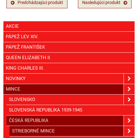
Predchádzajúci produkt
Nasledujúci produkt
AKCIE
PÁPEŽ LEV XIV.
PÁPEŽ FRANTIŠEK
QUEEN ELIZABETH II.
KING CHARLES III.
NOVINKY
MINCE
SLOVENSKO
SLOVENSKÁ REPUBLIKA 1939-1945
ČESKÁ REPUBLIKA
STRIEBORNÉ MINCE