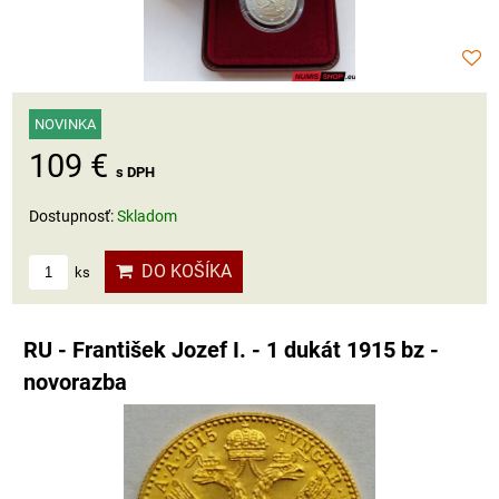
NOVINKA
109 €
s DPH
Dostupnosť:
Skladom
DO KOŠÍKA
ks
RU - František Jozef I. - 1 dukát 1915 bz -
novorazba