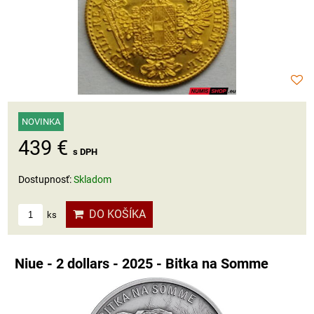
NOVINKA
439 €
s DPH
Dostupnosť:
Skladom
DO KOŠÍKA
ks
Niue - 2 dollars - 2025 - Bitka na Somme