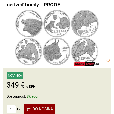
medveď hnedý - PROOF
NOVINKA
349 €
s DPH
Dostupnosť:
Skladom
DO KOŠÍKA
ks