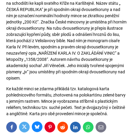
na schodišti ke kapli svatého Kříže na Karlštejně. Název státu „
ČESKÁ REPUBLIKA“ je při spodním okraji dvousetkoruny a nad
ním je označení nominální hodnoty mince se zkratkou peněžní
jednotky „200 Kč“. Značka České mincovny je umístěna při horním
okraji dvousetkoruny. Na rubu dvousetkoruny je přepis ilustrace
zobrazující kypření půdy, sběr plodů a odnášení hroznů do lisu,
která pochází z Velislavovy bible. Nad ním je monogram císaře
Karla IV. Při levém, spodním a pravém okraji dvousetkoruny je
neuzavřený opis „NAŘÍZENÍ KARLA IV. O ZAKLÁDÁNÍ VINIC“ a
letopočty „1358/2008“. Autorem návrhu dvousetkoruny je
akademický sochař Jiří Věneček. Jeho iniciály tvořené spojenými
písmeny „jv“ jsou umístěny při spodním okraji dvousetkoruny nad
opisem.
Ke každé minci se zdarma přikládá tzv. katalogová karta
pohlednicového formátu, zhotovená na polokartónu zelené barvy
s jemným rastrem. Mince je vyobrazena stříbrně s plastickým
reliéfem, technikou tzv. suché pečeti. Text je dvojjazyčný v češtině
a angličtině. Karta pro obě provedení mince je společná.
Bluesky
Twitter
Facebook
Pinterest
Reddit
LinkedIn
WhatsApp
E-
mail