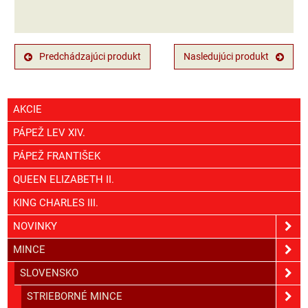
Predchádzajúci produkt
Nasledujúci produkt
AKCIE
PÁPEŽ LEV XIV.
PÁPEŽ FRANTIŠEK
QUEEN ELIZABETH II.
KING CHARLES III.
NOVINKY
MINCE
SLOVENSKO
STRIEBORNÉ MINCE