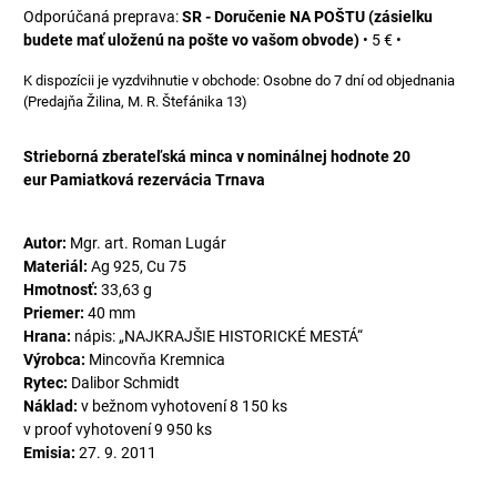
SR - Doručenie NA POŠTU (zásielku
budete mať uloženú na pošte vo vašom obvode)
•
5 €
•
Osobne do 7 dní od objednania
(Predajňa Žilina, M. R. Štefánika 13)
Strieborná zberateľská minca v nominálnej hodnote 20
eur Pamiatková rezervácia Trnava
Autor:
Mgr. art. Roman Lugár
Materiál:
Ag 925, Cu 75
Hmotnosť:
33,63 g
Priemer:
40 mm
Hrana:
nápis: „NAJKRAJŠIE HISTORICKÉ MESTÁ“
Výrobca:
Mincovňa Kremnica
Rytec:
Dalibor Schmidt
Náklad:
v bežnom vyhotovení 8 150 ks
v proof vyhotovení 9 950 ks
Emisia:
27. 9. 2011