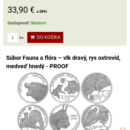
33,90 €
s DPH
Dostupnosť:
Skladom
DO KOŠÍKA
ks
Súbor Fauna a flóra – vlk dravý, rys ostrovid,
medveď hnedý - PROOF