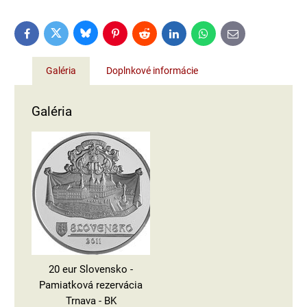
Bluesky
Twitter
Facebook
Pinterest
Reddit
LinkedIn
WhatsApp
E-
mail
Galéria
Doplnkové informácie
Galéria
20 eur Slovensko -
Pamiatková rezervácia
Trnava - BK