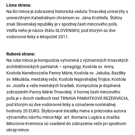
Lícna strana:
Na líci mince je zobrazená historická veduta Trnavskej univerzity s
univerzitným Katedrálnym chrámom sv. Jána Krstiteľa. Štátny
znak Slovenskej republiky je v spodnej časti mincového poľa.
Vedľa neho je názov štátu SLOVENSKO, pod ktorým sú dve
vodorovné linky a letopočet 2011.
Rubová strana:
Na rube mince je kompozícia vytvorená z významných trnavských
architektonických pamiatok – synagógy, Kostola sv. Anny,
Kostola Nanebovzatia Panny Márie, Kostola sv. Jakuba, Baziliky
sv. Mikuláša, mestskej veže, Kostola Najsvätejšej Trojice, Kostola
sv. Jozefa a veže mestských hradieb. Kompozícia je doplnená
zobrazením Panny Márie Trnavskej. V hornej časti mincového
poľa je v dvoch riadkoch text TRNAVA PAMIATKOVÁ REZERVÁCIA,
pod ktorým sú dve vodorovné linky a označenie nominálnej
hodnoty 20 EURO. Štylizované iniciálky mena a priezviska autora
výtvarného návrhu mince Mgr. art. Romana Lugára a značka
Mincovne Kremnica sú vsadené do zobrazenia veže pri spodnom
okraji mince.