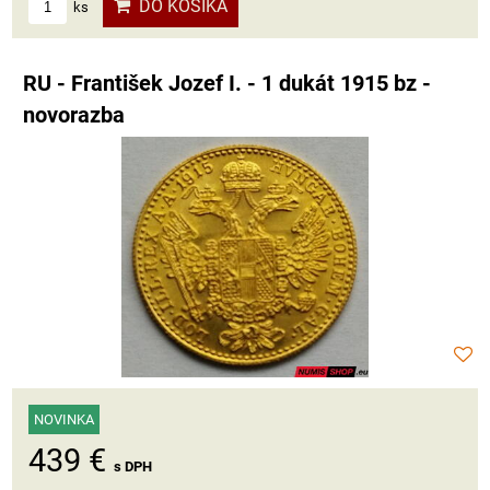
DO KOŠÍKA
ks
RU - František Jozef I. - 1 dukát 1915 bz -
novorazba
NOVINKA
439 €
s DPH