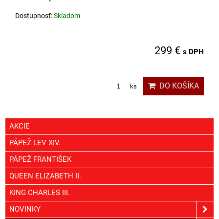
Dostupnosť:
Skladom
299 €
s DPH
DO KOŠÍKA
ks
AKCIE
PÁPEŽ LEV XIV.
PÁPEŽ FRANTIŠEK
QUEEN ELIZABETH II.
KING CHARLES III.
NOVINKY