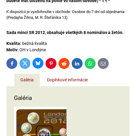
budete mať uloženú na pošte vo vašom obvode)
•
5 €
•
Osobne do 7 dní od objednania
(Predajňa Žilina, M. R. Štefánika 13)
Sada mincí SR 2012, obsahuje všetkých 8 nominálov a žetón.
Kvalita:
bežná kvalita
Motív:
OH v Londýne
Bluesky
Twitter
Facebook
Pinterest
Reddit
LinkedIn
WhatsApp
E-
mail
Galéria
Doplnkové informácie
Galéria