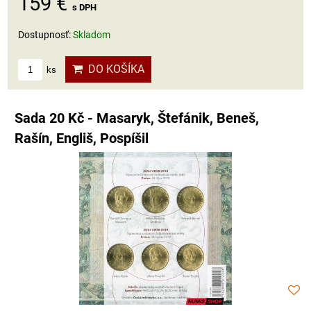
159 €
s DPH
Dostupnosť:
Skladom
DO KOŠÍKA
ks
Sada 20 Kč - Masaryk, Štefánik, Beneš,
Rašín, Engliš, Pospíšil