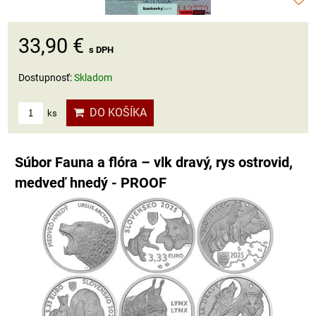
33,90 €
s DPH
Dostupnosť:
Skladom
DO KOŠÍKA
ks
Súbor Fauna a flóra – vlk dravý, rys ostrovid,
medveď hnedý - PROOF