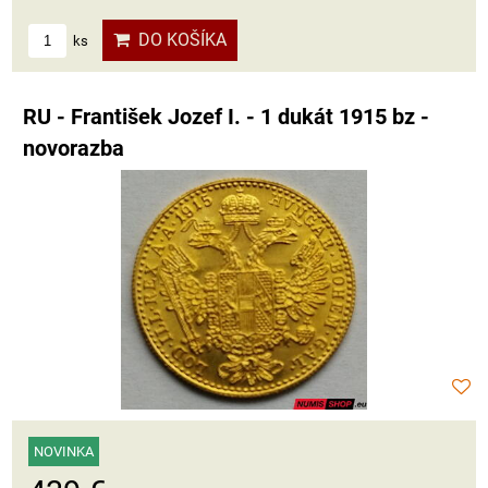
DO KOŠÍKA
ks
RU - František Jozef I. - 1 dukát 1915 bz -
novorazba
NOVINKA