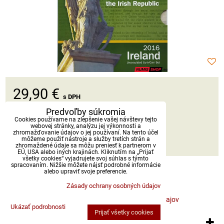
29,90 €
s DPH
Predvoľby súkromia
Dostupnosť:
Skladom
Cookies používame na zlepšenie vašej návštevy tejto
webovej stránky, analýzu jej výkonnosti a
zhromažďovanie údajov o jej používaní. Na tento účel
môžeme použiť nástroje a služby tretích strán a
DO KOŠÍKA
ks
zhromaždené údaje sa môžu preniesť k partnerom v
EÚ, USA alebo iných krajinách. Kliknutím na „Prijať
všetky cookies“ vyjadrujete svoj súhlas s týmto
spracovaním. Nižšie môžete nájsť podrobné informácie
alebo upraviť svoje preferencie.
Zásady ochrany osobných údajov
Predvoľby súkromia
Zásady ochrany osobných údajov
Ukázať podrobnosti
Prijať všetky cookies
Vytvorené pomocou:
BiznisWeb.sk