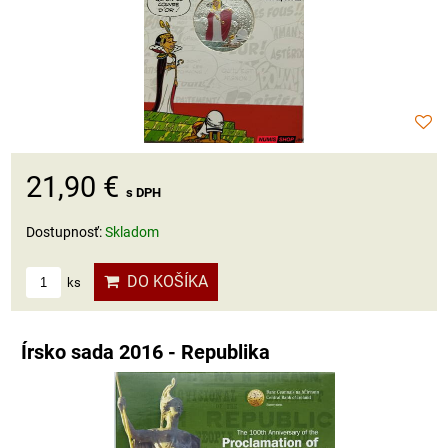
21,90 €
s DPH
Dostupnosť:
Skladom
DO KOŠÍKA
ks
Írsko sada 2016 - Republika