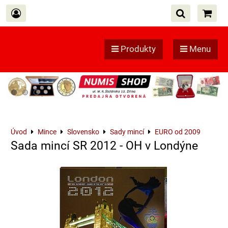
Produkty
Menu
Úvod
Mince
Slovensko
Sady mincí
EURO od 2009
Sada mincí SR 2012 - OH v Londýne