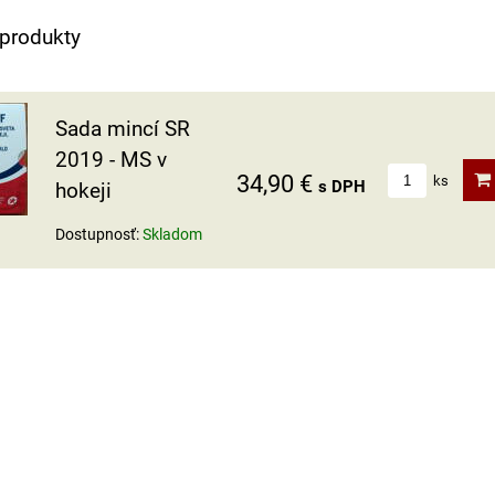
 produkty
Sada mincí SR
2019 - MS v
34,90 €
ks
s DPH
hokeji
Dostupnosť:
Skladom