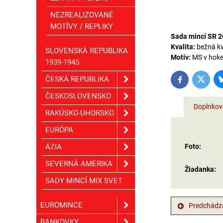
NEZREALIZOVANÉ
MOTÍVY / REPLIKY
Sada mincí SR 2
Kvalita:
bežná kv
SLOVENSKÁ REPUBLIKA
Motív:
MS v hoke
1939-1945
ČESKÁ REPUBLIKA
Twitter
Facebook
ČESKOSLOVENSKO
Doplnkov
RAKÚSKO-UHORSKO
EURÓPA
ÁZIA
Foto:
SEVERNÁ AMERIKA
Žiadanka:
SADY MINCÍ MIX SVET
EUROMINCE
Predchádza
BANKOVKY