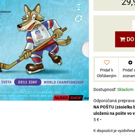
29,
DO
Pridať k
Pridať 
Obľúbeným
zozna
Dostupnosť:
Skladom
NA POŠTU (zásielku 
uloženú na pošte vo 
5 €
•