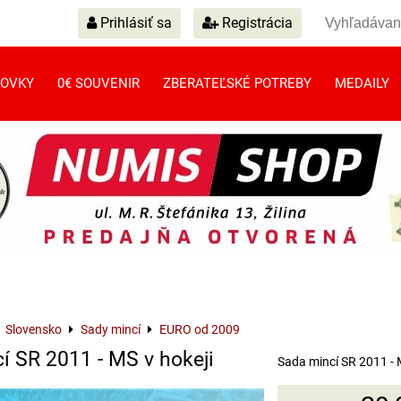
Prihlásiť sa
Registrácia
OVKY
0€ SOUVENIR
ZBERATEĽSKÉ POTREBY
MEDAILY
Slovensko
Sady mincí
EURO od 2009
í SR 2011 - MS v hokeji
Sada mincí SR 2011 - 