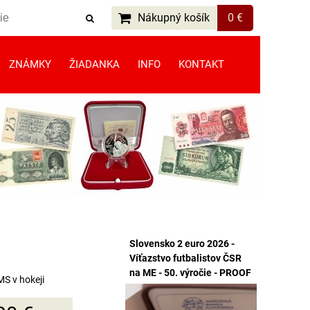
Nákupný košík
0 €
ZNÁMKY
ŽIADANKA
INFO
KONTAKT
Slovensko 2 euro 2026 -
Víťazstvo futbalistov ČSR
na ME - 50. výročie - PROOF
MS v hokeji