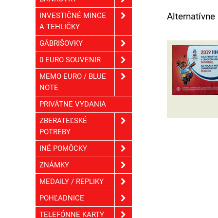
Alternatívne
INVESTIČNÉ MINCE
A TEHLIČKY
GÁBRIŠOVKY
0 EURO SOUVENIR
MEMO EURO / BLUE
NOTE
PRIVÁTNE VYDANIA
ZBERATEĽSKÉ
POTREBY
INÉ POMÔCKY
ZNÁMKY
MEDAILY / REPLIKY
POHĽADNICE
TELEFÓNNE KARTY