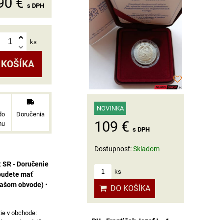
90 €
s DPH
ks
 KOŠÍKA
NOVINKA
do
Doručenia
109 €
mu
s DPH
Dostupnosť:
Skladom
SR - Doručenie
ks
budete mať
vašom obvode)
•
DO KOŠÍKA