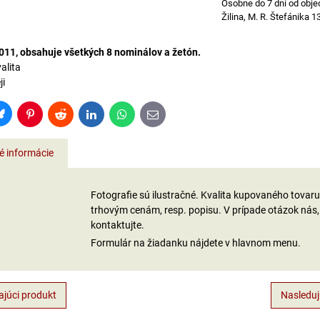
Osobne do 7 dní od obje
Žilina, M. R. Štefánika 1
011, obsahuje všetkých 8 nominálov a žetón.
alita
ji
Bluesky
Pinterest
Reddit
LinkedIn
WhatsApp
E-
mail
é informácie
Fotografie sú ilustračné. Kvalita kupovaného tova
trhovým cenám, resp. popisu. V prípade otázok nás,
kontaktujte.
Formulár na žiadanku nájdete v hlavnom menu.
júci produkt
Nasleduj