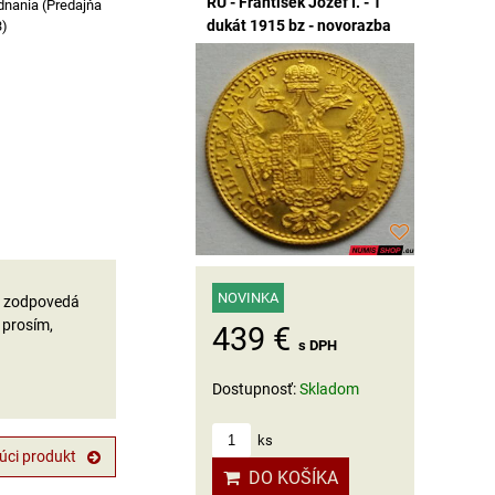
RU - František Jozef I. - 1
dnania (Predajňa
dukát 1915 bz - novorazba
3)
NOVINKA
ru zodpovedá
 prosím,
439 €
s DPH
Dostupnosť:
Skladom
ks
úci produkt
DO KOŠÍKA