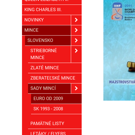
KING CHARLES III.
NOVINKY
MINCE
SLOVENSKO
STRIEBORNÉ
MINCE
ZLATÉ MINCE
ZBERATEĽSKÉ MINCE
SADY MINCÍ
EURO OD 2009
SK 1993 - 2008
PAMÄTNÉ LISTY
LETÁKY / FLYERS