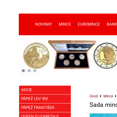
NOVINKY
MINCE
EUROMINCE
BANK
AKCIE
Úvod
Mince
PÁPEŽ LEV XIV.
Sada minc
PÁPEŽ FRANTIŠEK
QUEEN ELIZABETH II.