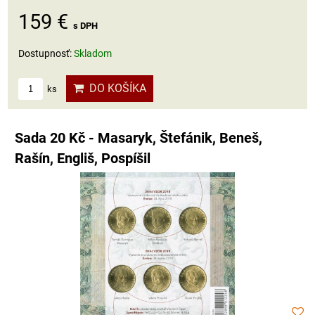
159 €
s DPH
Dostupnosť:
Skladom
DO KOŠÍKA
ks
Sada 20 Kč - Masaryk, Štefánik, Beneš,
Rašín, Engliš, Pospíšil