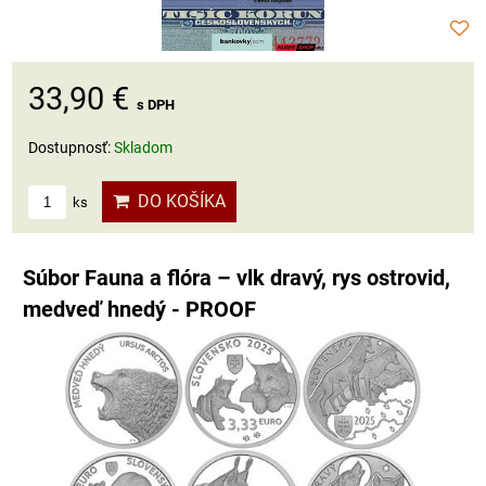
33,90 €
s DPH
Dostupnosť:
Skladom
DO KOŠÍKA
ks
Súbor Fauna a flóra – vlk dravý, rys ostrovid,
medveď hnedý - PROOF