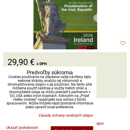
29,90 €
s DPH
Predvoľby súkromia
Dostupnosť:
Skladom
Cookies používame na zlepšenie vašej návštevy tejto
webovej stránky, analýzu jej výkonnosti a
zhromažďovanie údajov o jej používaní. Na tento účel
môžeme použiť nástroje a služby tretích strán a
DO KOŠÍKA
ks
zhromaždené údaje sa môžu preniesť k partnerom v
EÚ, USA alebo iných krajinách. Kliknutím na „Prijať
všetky cookies“ vyjadrujete svoj súhlas s týmto
spracovaním. Nižšie môžete nájsť podrobné informácie
alebo upraviť svoje preferencie.
Zásady ochrany osobných údajov
Predvoľby súkromia
Zásady ochrany osobných údajov
Ukázať podrobnosti