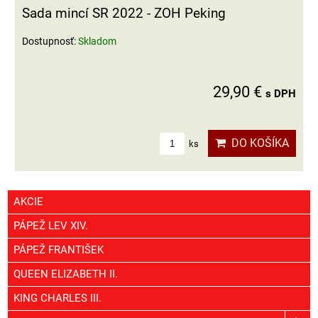
Sada mincí SR 2022 - ZOH Peking
Dostupnosť:
Skladom
29,90 €
s DPH
DO KOŠÍKA
ks
AKCIE
PÁPEŽ LEV XIV.
PÁPEŽ FRANTIŠEK
QUEEN ELIZABETH II.
KING CHARLES III.