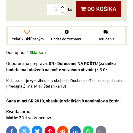
DO KOŠÍKA
ks
Pridať k Obľúbeným
Pridať do zoznamu
Doručenia
Dostupnosť:
Skladom
SR - Doručenie NA POŠTU (zásielku
budete mať uloženú na pošte vo vašom obvode)
•
5 €
•
Osobne do 7 dní od objednania
(Predajňa Žilina, M. R. Štefánika 13)
Sada mincí SR 2010, obsahuje všetkých 8 nominálov a žetón.
Kvalita:
proof
Motív:
ZOH vo Vancouvri
Bluesky
Twitter
Facebook
Pinterest
Reddit
LinkedIn
WhatsApp
E-