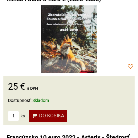
25 €
s DPH
Dostupnosť:
Skladom
DO KOŠÍKA
ks
Francúzsko 10 euro 2022 - Asterix - Štedrosť