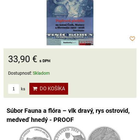
33,90 €
s DPH
Dostupnosť:
Skladom
DO KOŠÍKA
ks
Súbor Fauna a flóra – vlk dravý, rys ostrovid,
medveď hnedý - PROOF