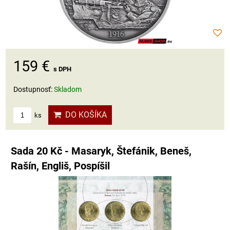
159 €
s DPH
Dostupnosť:
Skladom
DO KOŠÍKA
ks
Sada 20 Kč - Masaryk, Štefánik, Beneš,
Rašín, Engliš, Pospíšil