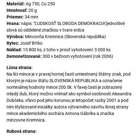
Materiál:
Ag 750, Cu 250
Hmotnosť:
20 g
Priemer:
34 mm
Hrana:
nápis: "ĽUDSKOSŤ SLOBODA DEMOKRACIA"jednotlivé
slová sú oddelené značkou v tvare srdca
Výrobca:
Mincovňa Kremnica (Slovenská republika)
Rytec:
Jozef Brtko
Náklad:
15 800 ks, z toho v proof vyhotovení: 3 000 ks
Demonetizované:
300 v bežnom vyhotovení (rok 2006)
Lícna strana:
Na líci mince je v pravej hornej časti umiestnený štátny znak, pod
ktorým je názov štátu SLOVENSKÁ REPUBLIKA a označenie
nominálnej hodnoty mince 200 Sk. V ľavej časti je zobrazený
mladý dub, ktorý možno vnímať ako symbol osobnosti Alexandra
Dubčeka, vľavo pod jeho korunou je letopočet razby 2001 a pod
ním štylizované iniciálky autora výtvarného návrhu lícnej strany
mince akademického sochára Antona Gábrika a značka
mincovne Kremnica.
Rubová strana: