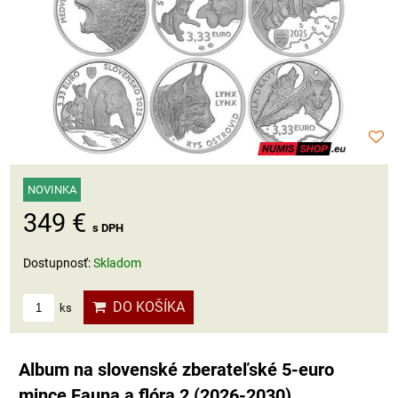
NOVINKA
349 €
s DPH
Dostupnosť:
Skladom
DO KOŠÍKA
ks
Album na slovenské zberateľské 5-euro
mince Fauna a flóra 2 (2026-2030)