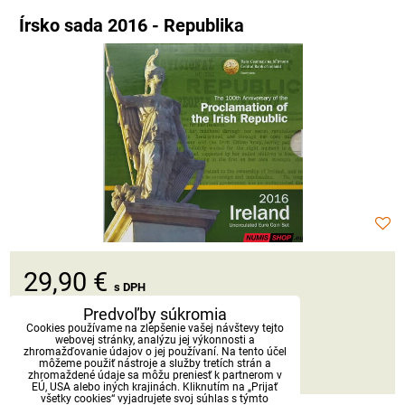
Írsko sada 2016 - Republika
29,90 €
s DPH
Predvoľby súkromia
Dostupnosť:
Skladom
Cookies používame na zlepšenie vašej návštevy tejto
webovej stránky, analýzu jej výkonnosti a
zhromažďovanie údajov o jej používaní. Na tento účel
môžeme použiť nástroje a služby tretích strán a
DO KOŠÍKA
ks
zhromaždené údaje sa môžu preniesť k partnerom v
EÚ, USA alebo iných krajinách. Kliknutím na „Prijať
všetky cookies“ vyjadrujete svoj súhlas s týmto