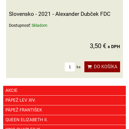
Slovensko - 2021 - Alexander Dubček FDC
Dostupnosť:
Skladom
3,50 €
s DPH
DO KOŠÍKA
ks
AKCIE
PÁPEŽ LEV XIV.
PÁPEŽ FRANTIŠEK
QUEEN ELIZABETH II.