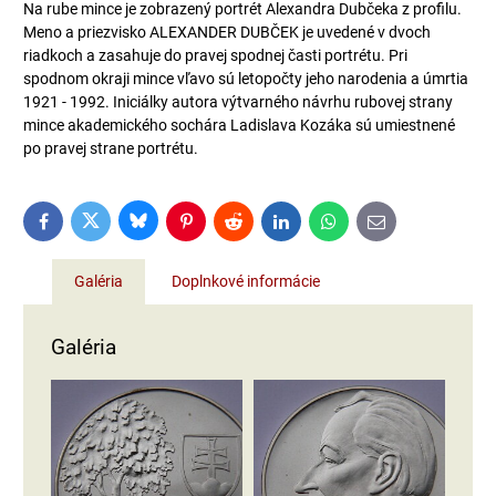
Na rube mince je zobrazený portrét Alexandra Dubčeka z profilu.
Meno a priezvisko ALEXANDER DUBČEK je uvedené v dvoch
riadkoch a zasahuje do pravej spodnej časti portrétu. Pri
spodnom okraji mince vľavo sú letopočty jeho narodenia a úmrtia
1921 - 1992. Iniciálky autora výtvarného návrhu rubovej strany
mince akademického sochára Ladislava Kozáka sú umiestnené
po pravej strane portrétu.
Bluesky
Twitter
Facebook
Pinterest
Reddit
LinkedIn
WhatsApp
E-
mail
Galéria
Doplnkové informácie
Galéria