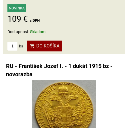
NOVINKA
109 €
s DPH
Dostupnosť:
Skladom
DO KOŠÍKA
ks
RU - František Jozef I. - 1 dukát 1915 bz -
novorazba