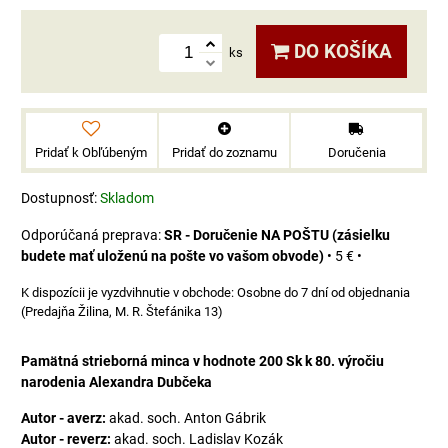
DO KOŠÍKA
ks
Pridať k Obľúbeným
Pridať do zoznamu
Doručenia
Dostupnosť:
Skladom
SR - Doručenie NA POŠTU (zásielku
budete mať uloženú na pošte vo vašom obvode)
•
5 €
•
Osobne do 7 dní od objednania
(Predajňa Žilina, M. R. Štefánika 13)
Pamätná strieborná minca v hodnote 200 Sk k 80. výročiu
narodenia Alexandra Dubčeka
Autor - averz:
akad. soch. Anton Gábrik
Autor - reverz:
akad. soch. Ladislav Kozák