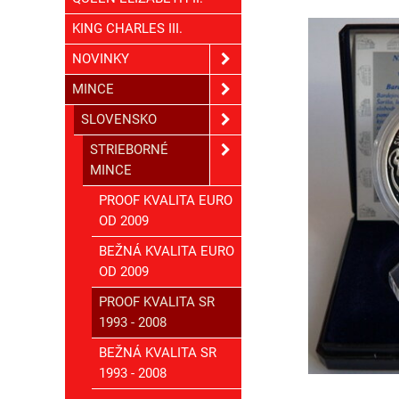
KING CHARLES III.
NOVINKY
MINCE
SLOVENSKO
STRIEBORNÉ
MINCE
PROOF KVALITA EURO
OD 2009
BEŽNÁ KVALITA EURO
OD 2009
PROOF KVALITA SR
1993 - 2008
BEŽNÁ KVALITA SR
1993 - 2008