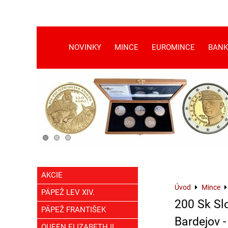
NOVINKY
MINCE
EUROMINCE
BANK
AKCIE
Úvod
Mince
PÁPEŽ LEV XIV.
200 Sk Sl
PÁPEŽ FRANTIŠEK
Bardejov 
QUEEN ELIZABETH II.