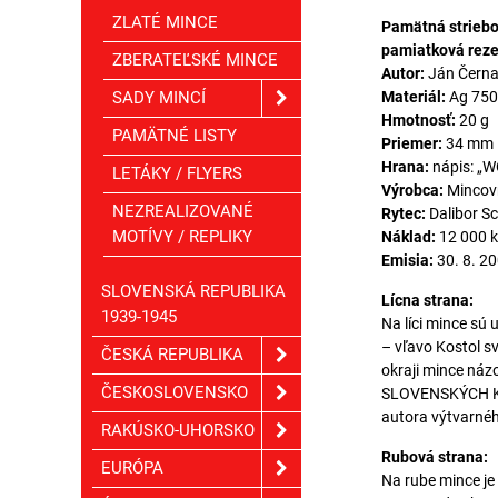
ZLATÉ MINCE
Pamätná striebo
pamiatková reze
ZBERATEĽSKÉ MINCE
Autor:
Ján Černa
SADY MINCÍ
Materiál:
Ag 750
Hmotnosť:
20 g
PAMÄTNÉ LISTY
Priemer:
34 mm
Hrana:
nápis: „
LETÁKY / FLYERS
Výrobca:
Mincovň
NEZREALIZOVANÉ
Rytec:
Dalibor S
MOTÍVY / REPLIKY
Náklad:
12 000 ks
Emisia:
30. 8. 2
SLOVENSKÁ REPUBLIKA
Lícna strana:
1939-1945
Na líci mince sú
– vľavo Kostol s
ČESKÁ REPUBLIKA
okraji mince ná
ČESKOSLOVENSKO
SLOVENSKÝCH KOR
autora výtvarné
RAKÚSKO-UHORSKO
Rubová strana:
EURÓPA
Na rube mince j