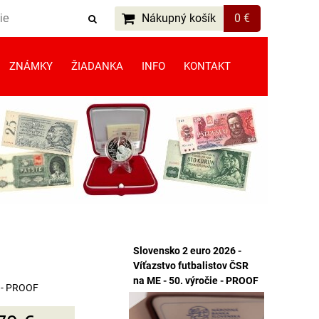
Nákupný košík
0 €
ZNÁMKY
ŽIADANKA
INFO
KONTAKT
Slovensko 2 euro 2026 -
Víťazstvo futbalistov ČSR
na ME - 50. výročie - PROOF
v - PROOF