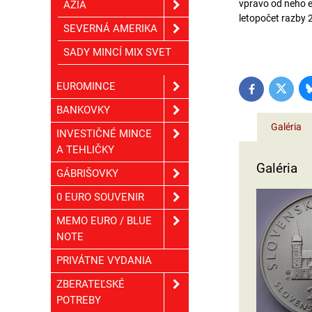
vpravo od neho 
ÁZIA
letopočet razby
SEVERNÁ AMERIKA
SADY MINCÍ MIX SVET
EUROMINCE
Twitter
Facebook
BANKOVKY
Galéria
INVESTIČNÉ MINCE
A TEHLIČKY
Galéria
GÁBRIŠOVKY
0 EURO SOUVENIR
MEMO EURO / BLUE
NOTE
PRIVÁTNE VYDANIA
ZBERATEĽSKÉ
POTREBY