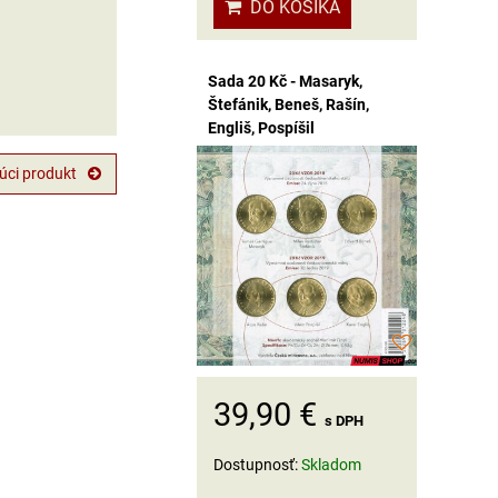
DO KOŠÍKA
Sada 20 Kč - Masaryk,
Štefánik, Beneš, Rašín,
Engliš, Pospíšil
úci produkt
39,90 €
s DPH
Dostupnosť:
Skladom