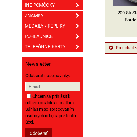
INÉ POMÔCKY
200 Sk S
ZNÁMKY
Barde
MEDAILY / REPLIKY
POHĽADNICE
TELEFÓNNE KARTY
Predchádza
Newsletter
Odoberať naše novinky:
Chcem sa prihlásiť k
odberu noviniek e-mailom.
Súhlasím so spracovaním
osobných údajov pre tento
účel.
Odoberať