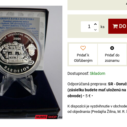
DO
ks
Pridať k
Pridať do
Obľúbeným
zoznamu
Dostupnosť:
Skladom
SR - Doru
(zásielku budete mať uloženú na
obvode)
•
5 €
•
od objednania (Predajňa Žilina, M. R.