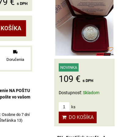
79 €
s DPH
 KOŠÍKA
Doručenia
NOVINKA
109 €
s DPH
čenie NA POŠTU
Dostupnosť:
Skladom
 pošte vo vašom
ks
Osobne do 7 dní
DO KOŠÍKA
 Štefánika 13)