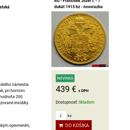
RU - František Jozef I. - 1
dukát 1915 bz - novorazba
stská
NOVINKA
ovského námestia
439 €
ak, pri hornom
s DPH
 hodnota 200
Dostupnosť:
Skladom
ované iniciálky
ks
DO KOŠÍKA
vekým opevnením,