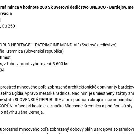
rná minca v hodnote 200 Sk Svetové dedičstvo UNESCO - Bardejov, me
rvácia
j
, Cu 250
WORLD HERITAGE – PATRIMOINE MONDIAL" (Svetové dedičstvo)
a Kremnica (Slovenská republika)
chmidt
, z toho v proof vyhotovení: 3 600 ks
004
 uprostred mincového poľa zobrazené architektonické dominanty bardej
vätého Egídia, vpravo mestská radnica. Nad nimi je umiestnený štátny zn
zov štátu SLOVENSKÁ REPUBLIKA a pri spodnom okraji mince nominálna
ÚN. Vľavo pri kostole je značka Mincovne Kremnica a pod ňou sú štyliz
ho návrhu Jána Černaja.
e uprostred mincového poľa zobrazený dobový plán Bardejova so stredo