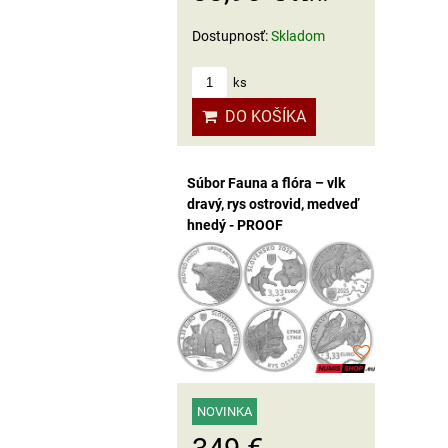
Dostupnosť:
Skladom
ks
DO KOŠÍKA
Súbor Fauna a flóra – vlk
dravý, rys ostrovid, medveď
hnedý - PROOF
NOVINKA