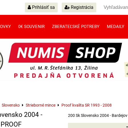
Prihlásiť sa
Registrácia
OVKY
0€ SOUVENIR
ZBERATEĽSKÉ POTREBY
MEDAILY
Slovensko
Strieborné mince
Proof kvalita SR 1993 - 2008
ovensko 2004 -
200 Sk Slovensko 2004 - Bardejo
- PROOF