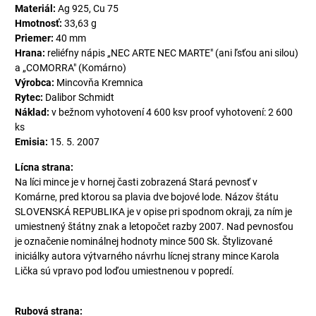
Materiál:
Ag 925, Cu 75
Hmotnosť:
33,63 g
Priemer:
40 mm
Hrana:
reliéfny nápis „NEC ARTE NEC MARTE" (ani ľsťou ani silou)
a „COMORRA" (Komárno)
Výrobca:
Mincovňa Kremnica
Rytec:
Dalibor Schmidt
Náklad:
v bežnom vyhotovení 4 600 ksv proof vyhotovení: 2 600
ks
Emisia:
15. 5. 2007
Lícna strana:
Na líci mince je v hornej časti zobrazená Stará pevnosť v
Komárne, pred ktorou sa plavia dve bojové lode. Názov štátu
SLOVENSKÁ REPUBLIKA je v opise pri spodnom okraji, za ním je
umiestnený štátny znak a letopočet razby 2007. Nad pevnosťou
je označenie nominálnej hodnoty mince 500 Sk. Štylizované
iniciálky autora výtvarného návrhu lícnej strany mince Karola
Lička sú vpravo pod loďou umiestnenou v popredí.
Rubová strana: