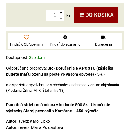
DO KOŠÍKA
ks
Pridať k Obľúbeným
Pridať do zoznamu
Doručenia
Dostupnosť:
Skladom
SR - Doručenie NA POŠTU (zásielku
budete mať uloženú na pošte vo vašom obvode)
•
5 €
•
Osobne do 7 dní od objednania
(Predajňa Žilina, M. R. Štefánika 13)
Pamätná strieborná minca v hodnote 500 Sk - Ukončenie
výstavby Starej pevnosti v Komárne – 450. výročie
Autor:
averz: Karol Ličko
Autor:
reverz: Mária Poldaufová