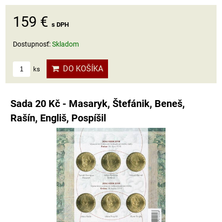
159 €
s DPH
Dostupnosť:
Skladom
DO KOŠÍKA
ks
Sada 20 Kč - Masaryk, Štefánik, Beneš,
Rašín, Engliš, Pospíšil