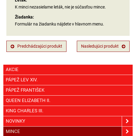
Leták:
K minci nezasielame leták, nie je súčasťou mince.
Žiadanka:
Formulár na žiadanku nájdete v hlavnom menu.
Predchádzajúci produkt
Nasledujúci produkt
AKCIE
PÁPEŽ LEV XIV.
PÁPEŽ FRANTIŠEK
QUEEN ELIZABETH II.
KING CHARLES III.
NOVINKY
MINCE