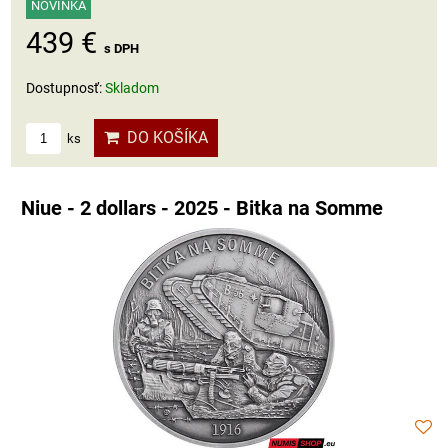
NOVINKA
439 €
s DPH
Dostupnosť:
Skladom
DO KOŠÍKA
ks
Niue - 2 dollars - 2025 - Bitka na Somme