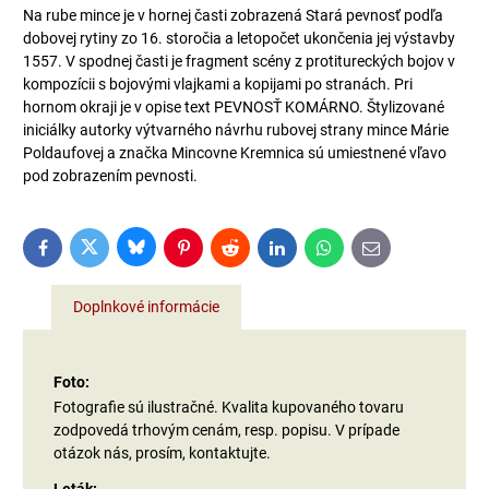
Na rube mince je v hornej časti zobrazená Stará pevnosť podľa
dobovej rytiny zo 16. storočia a letopočet ukončenia jej výstavby
1557. V spodnej časti je fragment scény z protitureckých bojov v
kompozícii s bojovými vlajkami a kopijami po stranách. Pri
hornom okraji je v opise text PEVNOSŤ KOMÁRNO. Štylizované
iniciálky autorky výtvarného návrhu rubovej strany mince Márie
Poldaufovej a značka Mincovne Kremnica sú umiestnené vľavo
pod zobrazením pevnosti.
Bluesky
Twitter
Facebook
Pinterest
Reddit
LinkedIn
WhatsApp
E-
mail
Doplnkové informácie
Foto:
Fotografie sú ilustračné. Kvalita kupovaného tovaru
zodpovedá trhovým cenám, resp. popisu. V prípade
otázok nás, prosím, kontaktujte.