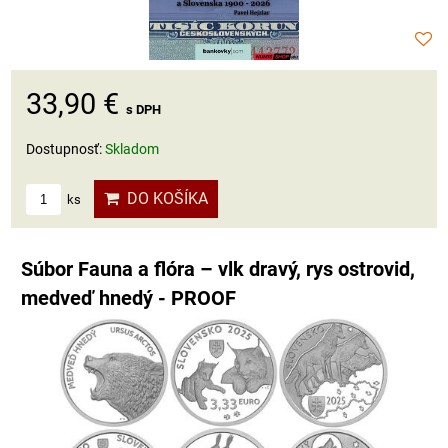
33,90 €
s DPH
Dostupnosť:
Skladom
DO KOŠÍKA
ks
Súbor Fauna a flóra – vlk dravý, rys ostrovid,
medveď hnedý - PROOF