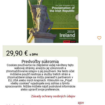
29,90 €
s DPH
Predvoľby súkromia
Dostupnosť:
Skladom
Cookies používame na zlepšenie vašej návštevy tejto
webovej stránky, analýzu jej výkonnosti a
zhromažďovanie údajov o jej používaní. Na tento účel
môžeme použiť nástroje a služby tretích strán a
DO KOŠÍKA
ks
zhromaždené údaje sa môžu preniesť k partnerom v
EÚ, USA alebo iných krajinách. Kliknutím na „Prijať
všetky cookies“ vyjadrujete svoj súhlas s týmto
spracovaním. Nižšie môžete nájsť podrobné informácie
alebo upraviť svoje preferencie.
Zásady ochrany osobných údajov
Predvoľby súkromia
Zásady ochrany osobných údajov