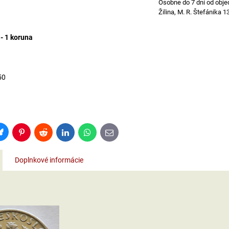
Osobne do 7 dní od obje
Žilina, M. R. Štefánika 1
- 1 koruna
á
50
Bluesky
Pinterest
Reddit
LinkedIn
WhatsApp
E-
mail
Doplnkové informácie