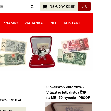
Nákupný košík
0 €
ZNÁMKY
ŽIADANKA
INFO
KONTAKT
Slovensko 2 euro 2026 -
Víťazstvo futbalistov ČSR
na ME - 50. výročie - PROOF
nsko - 1950 Al