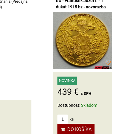
RU - František Jozef I. - 1
dnania (Predajňa
dukát 1915 bz - novorazba
3)
NOVINKA
439 €
s DPH
Dostupnosť:
Skladom
ks
DO KOŠÍKA