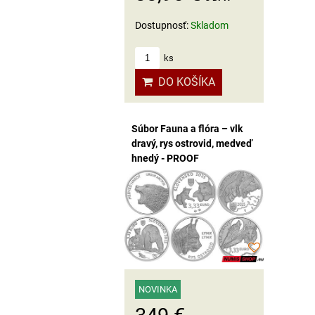
Dostupnosť:
Skladom
ks
DO KOŠÍKA
Súbor Fauna a flóra – vlk
dravý, rys ostrovid, medveď
hnedý - PROOF
NOVINKA