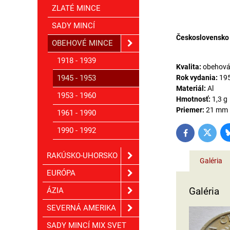
ZLATÉ MINCE
SADY MINCÍ
Československo 
OBEHOVÉ MINCE
1918 - 1939
Kvalita:
obehov
1945 - 1953
Rok vydania:
19
Materiál:
Al
1953 - 1960
Hmotnosť:
1,3 g
Priemer:
21 mm
1961 - 1990
1990 - 1992
Twitter
Facebook
RAKÚSKO-UHORSKO
Galéria
EURÓPA
Galéria
ÁZIA
SEVERNÁ AMERIKA
SADY MINCÍ MIX SVET