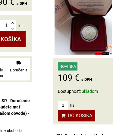
90 €
s DPH
ks
 KOŠÍKA
NOVINKA
do
Doručenia
109 €
mu
s DPH
Dostupnosť:
Skladom
SR - Doručenie
ks
budete mať
vašom obvode)
•
DO KOŠÍKA