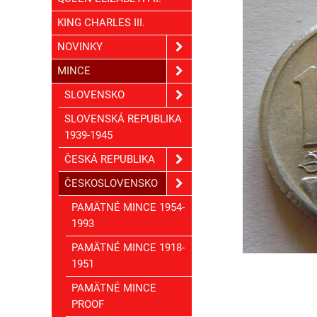
KING CHARLES III.
NOVINKY
MINCE
SLOVENSKO
SLOVENSKÁ REPUBLIKA
1939-1945
ČESKÁ REPUBLIKA
ČESKOSLOVENSKO
PAMÄTNÉ MINCE 1954-
1993
PAMÄTNÉ MINCE 1918-
1951
PAMÄTNÉ MINCE
PROOF