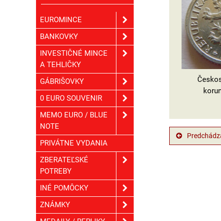
EUROMINCE
BANKOVKY
INVESTIČNÉ MINCE
A TEHLIČKY
Českos
GÁBRIŠOVKY
korun
0 EURO SOUVENIR
MEMO EURO / BLUE
NOTE
Predchádza
PRIVÁTNE VYDANIA
ZBERATEĽSKÉ
POTREBY
INÉ POMÔCKY
ZNÁMKY