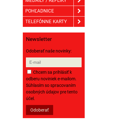
MEDAILY / REPLIKY
POHĽADNICE
TELEFÓNNE KARTY
Newsletter
Odoberať naše novinky:
Chcem sa prihlásiť k
odberu noviniek e-mailom.
Súhlasím so spracovaním
osobných údajov pre tento
účel.
Odoberať