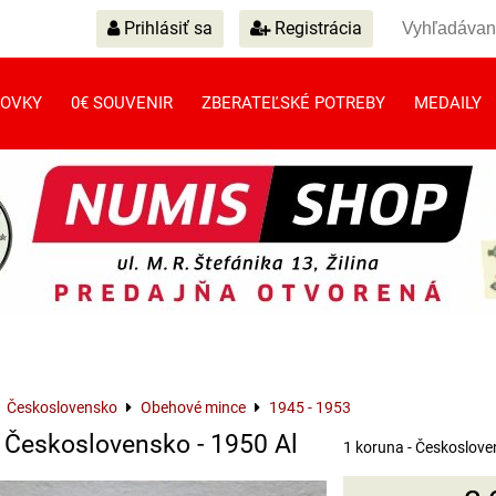
Prihlásiť sa
Registrácia
OVKY
0€ SOUVENIR
ZBERATEĽSKÉ POTREBY
MEDAILY
Československo
Obehové mince
1945 - 1953
- Československo - 1950 Al
1 koruna - Českoslove