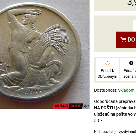
3,
DO
Pridať k
Pridať 
Obľúbeným
zozna
Dostupnosť:
Skladom
NA POŠTU (zásielku 
uloženú na pošte vo 
5 €
•