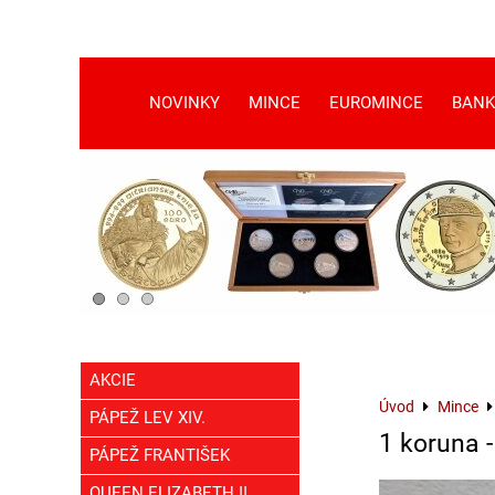
NOVINKY
MINCE
EUROMINCE
BANK
AKCIE
Úvod
Mince
PÁPEŽ LEV XIV.
1 koruna 
PÁPEŽ FRANTIŠEK
QUEEN ELIZABETH II.