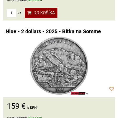
DO KOŠÍKA
ks
Niue - 2 dollars - 2025 - Bitka na Somme
159 €
s DPH
Dostupnosť:
Skladom