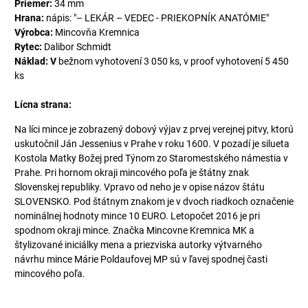
Priemer:
34 mm
Hrana:
nápis: "– LEKÁR – VEDEC - PRIEKOPNÍK ANATÓMIE"
Výrobca:
Mincovňa Kremnica
Rytec:
Dalibor Schmidt
Náklad: V
bežnom vyhotovení 3 050 ks, v proof vyhotovení 5 450
ks
Lícna strana:
Na líci mince je zobrazený dobový výjav z prvej verejnej pitvy, ktorú
uskutočnil Ján Jessenius v Prahe v roku 1600. V pozadí je silueta
Kostola Matky Božej pred Týnom zo Staromestského námestia v
Prahe. Pri hornom okraji mincového poľa je štátny znak
Slovenskej republiky. Vpravo od neho je v opise názov štátu
SLOVENSKO. Pod štátnym znakom je v dvoch riadkoch označenie
nominálnej hodnoty mince 10 EURO. Letopočet 2016 je pri
spodnom okraji mince. Značka Mincovne Kremnica MK a
štylizované iniciálky mena a priezviska autorky výtvarného
návrhu mince Márie Poldaufovej MP sú v ľavej spodnej časti
mincového poľa.