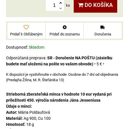
DO KOŠÍKA
ks
Pridať k Obľúbeným
Pridať do zoznamu
Doručenia
Dostupnosť:
Skladom
SR - Doručenie NA POŠTU (zásielku
budete mať uloženú na pošte vo vašom obvode)
•
5 €
•
Osobne do 7 dní od objednania
(Predajňa Žilina, M. R. Štefánika 13)
Strieborná zberateľská minca v hodnote 10 eur vydaná pri
príležitosti 450. výročia národenia Jána Jesseniusa
Údaje o minci:
Autor:
Mária Poldaufová
Materiál:
Ag 900, Cu 100
Hmotnosť:
18 g