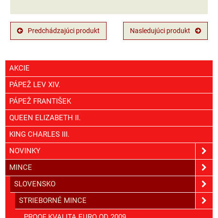
Predchádzajúci produkt
Nasledujúci produkt
AKCIE
PÁPEŽ LEV XIV.
PÁPEŽ FRANTIŠEK
QUEEN ELIZABETH II.
KING CHARLES III.
NOVINKY
MINCE
SLOVENSKO
STRIEBORNÉ MINCE
PROOF KVALITA EURO OD 2009