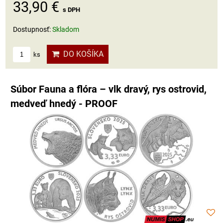
33,90 €
s DPH
Dostupnosť:
Skladom
DO KOŠÍKA
ks
Súbor Fauna a flóra – vlk dravý, rys ostrovid,
medveď hnedý - PROOF