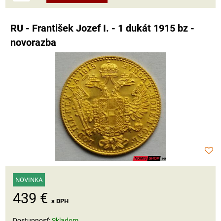
RU - František Jozef I. - 1 dukát 1915 bz -
novorazba
NOVINKA
439 €
s DPH
Dostupnosť:
Skladom