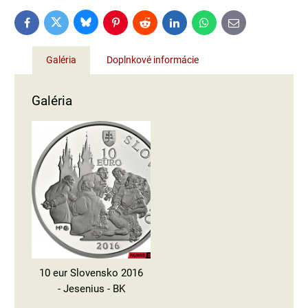
Bluesky
Twitter
Facebook
Pinterest
Reddit
LinkedIn
WhatsApp
E-
mail
Galéria
Doplnkové informácie
Galéria
10 eur Slovensko 2016
- Jesenius - BK