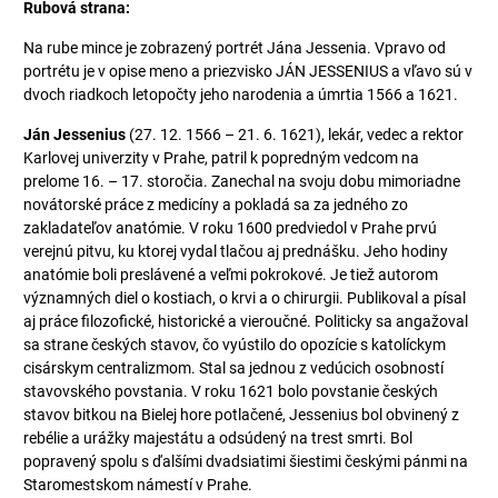
Rubová strana:
Na rube mince je zobrazený portrét Jána Jessenia. Vpravo od
portrétu je v opise meno a priezvisko JÁN JESSENIUS a vľavo sú v
dvoch riadkoch letopočty jeho narodenia a úmrtia 1566 a 1621.
Ján Jessenius
(27. 12. 1566 – 21. 6. 1621), lekár, vedec a rektor
Karlovej univerzity v Prahe, patril k popredným vedcom na
prelome 16. – 17. storočia. Zanechal na svoju dobu mimoriadne
novátorské práce z medicíny a pokladá sa za jedného zo
zakladateľov anatómie. V roku 1600 predviedol v Prahe prvú
verejnú pitvu, ku ktorej vydal tlačou aj prednášku. Jeho hodiny
anatómie boli preslávené a veľmi pokrokové. Je tiež autorom
významných diel o kostiach, o krvi a o chirurgii. Publikoval a písal
aj práce filozofické, historické a vieroučné. Politicky sa angažoval
sa strane českých stavov, čo vyústilo do opozície s katolíckym
cisárskym centralizmom. Stal sa jednou z vedúcich osobností
stavovského povstania. V roku 1621 bolo povstanie českých
stavov bitkou na Bielej hore potlačené, Jessenius bol obvinený z
rebélie a urážky majestátu a odsúdený na trest smrti. Bol
popravený spolu s ďalšími dvadsiatimi šiestimi českými pánmi na
Staromestskom námestí v Prahe.