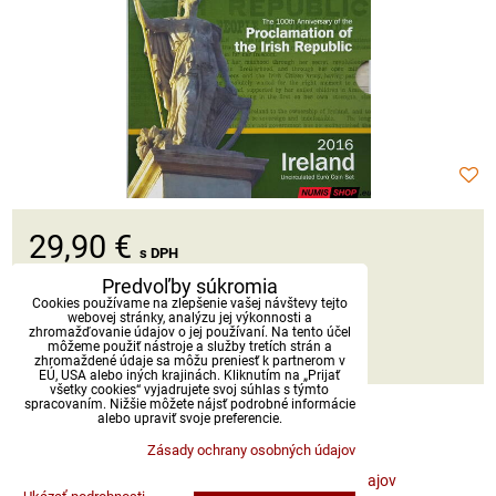
29,90 €
s DPH
Predvoľby súkromia
Dostupnosť:
Skladom
Cookies používame na zlepšenie vašej návštevy tejto
webovej stránky, analýzu jej výkonnosti a
zhromažďovanie údajov o jej používaní. Na tento účel
môžeme použiť nástroje a služby tretích strán a
DO KOŠÍKA
ks
zhromaždené údaje sa môžu preniesť k partnerom v
EÚ, USA alebo iných krajinách. Kliknutím na „Prijať
všetky cookies“ vyjadrujete svoj súhlas s týmto
spracovaním. Nižšie môžete nájsť podrobné informácie
alebo upraviť svoje preferencie.
Zásady ochrany osobných údajov
Predvoľby súkromia
Zásady ochrany osobných údajov