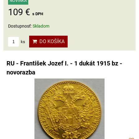
NOVINKA
109 €
s DPH
Dostupnosť:
Skladom
DO KOŠÍKA
ks
RU - František Jozef I. - 1 dukát 1915 bz -
novorazba