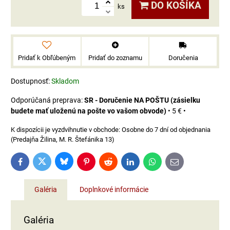
DO KOŠÍKA
ks
Pridať k Obľúbeným
Pridať do zoznamu
Doručenia
Dostupnosť:
Skladom
SR - Doručenie NA POŠTU (zásielku
budete mať uloženú na pošte vo vašom obvode)
•
5 €
•
Osobne do 7 dní od objednania
(Predajňa Žilina, M. R. Štefánika 13)
Bluesky
Twitter
Facebook
Pinterest
Reddit
LinkedIn
WhatsApp
E-
mail
Galéria
Doplnkové informácie
Galéria