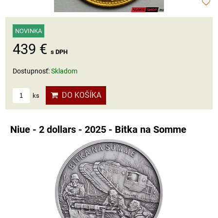
NOVINKA
439 €
s DPH
Dostupnosť:
Skladom
DO KOŠÍKA
ks
Niue - 2 dollars - 2025 - Bitka na Somme