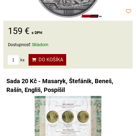
159 €
s DPH
Dostupnosť:
Skladom
DO KOŠÍKA
ks
Sada 20 Kč - Masaryk, Štefánik, Beneš,
Rašín, Engliš, Pospíšil