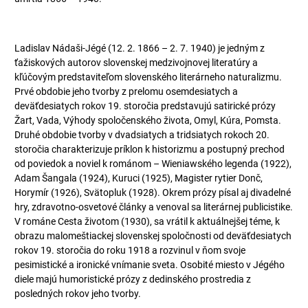
Ladislav Nádaši-Jégé (12. 2. 1866 – 2. 7. 1940) je jedným z
ťažiskových autorov slovenskej medzivojnovej literatúry a
kľúčovým predstaviteľom slovenského literárneho naturalizmu.
Prvé obdobie jeho tvorby z prelomu osemdesiatych a
deväťdesiatych rokov 19. storočia predstavujú satirické prózy
Žart, Vada, Výhody spoločenského života, Omyl, Kúra, Pomsta.
Druhé obdobie tvorby v dvadsiatych a tridsiatych rokoch 20.
storočia charakterizuje príklon k historizmu a postupný prechod
od poviedok a noviel k románom – Wieniawského legenda (1922),
Adam Šangala (1924), Kuruci (1925), Magister rytier Donč,
Horymír (1926), Svätopluk (1928). Okrem prózy písal aj divadelné
hry, zdravotno-osvetové články a venoval sa literárnej publicistike.
V románe Cesta životom (1930), sa vrátil k aktuálnejšej téme, k
obrazu malomeštiackej slovenskej spoločnosti od deväťdesiatych
rokov 19. storočia do roku 1918 a rozvinul v ňom svoje
pesimistické a ironické vnímanie sveta. Osobité miesto v Jégého
diele majú humoristické prózy z dedinského prostredia z
posledných rokov jeho tvorby.