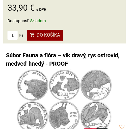
33,90 €
s DPH
Dostupnosť:
Skladom
DO KOŠÍKA
ks
Súbor Fauna a flóra – vlk dravý, rys ostrovid,
medveď hnedý - PROOF