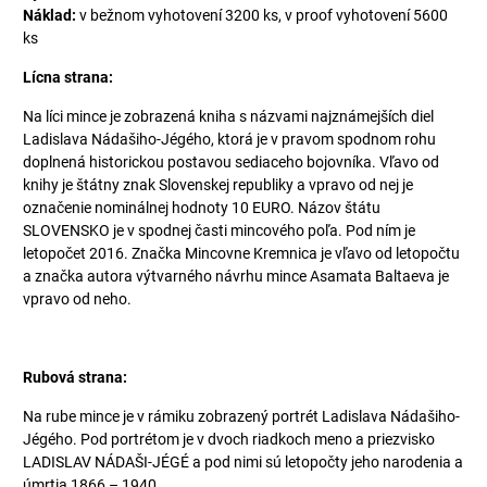
Náklad:
v bežnom vyhotovení 3200 ks, v proof vyhotovení 5600
ks
Lícna strana:
Na líci mince je zobrazená kniha s názvami najznámejších diel
Ladislava Nádašiho-Jégého, ktorá je v pravom spodnom rohu
doplnená historickou postavou sediaceho bojovníka. Vľavo od
knihy je štátny znak Slovenskej republiky a vpravo od nej je
označenie nominálnej hodnoty 10 EURO. Názov štátu
SLOVENSKO je v spodnej časti mincového poľa. Pod ním je
letopočet 2016. Značka Mincovne Kremnica je vľavo od letopočtu
a značka autora výtvarného návrhu mince Asamata Baltaeva je
vpravo od neho.
Rubová strana:
Na rube mince je v rámiku zobrazený portrét Ladislava Nádašiho-
Jégého. Pod portrétom je v dvoch riadkoch meno a priezvisko
LADISLAV NÁDAŠI-JÉGÉ a pod nimi sú letopočty jeho narodenia a
úmrtia 1866 – 1940.