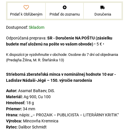
Pridať k Obľúbeným
Pridať do zoznamu
Doručenia
Dostupnosť:
Skladom
SR - Doručenie NA POŠTU (zásielku
budete mať uloženú na pošte vo vašom obvode)
•
5 €
•
Osobne do 7 dní od objednania
(Predajňa Žilina, M. R. Štefánika 13)
Strieborná zberateľská minca v nominálnej hodnote 10 eur -
Ladislav Nádaši-Jégé – 150. výročie narodenia
Autor:
Asamat Baltaev, DiS.
Materiál:
Ag 900, Cu 100
Hmotnosť:
18 g
Priemer:
34 mm
Hrana:
nápis: ,,– PROZAIK – PUBLICISTA – LITERÁRNY KRITIK"
Výrobca:
Mincovňa Kremnica
Rytec:
Dalibor Schmidt