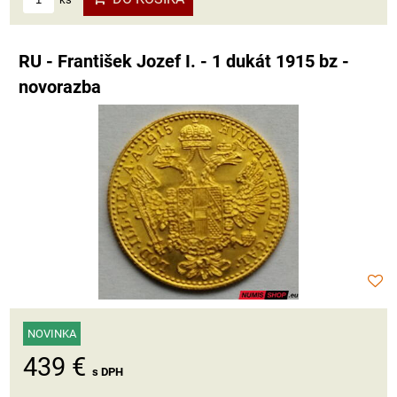
RU - František Jozef I. - 1 dukát 1915 bz -
novorazba
NOVINKA
439 €
s DPH