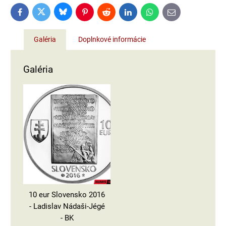
Bluesky
Twitter
Facebook
Pinterest
Reddit
LinkedIn
WhatsApp
E-
mail
Galéria
Doplnkové informácie
Galéria
10 eur Slovensko 2016
- Ladislav Nádaši-Jégé
- BK