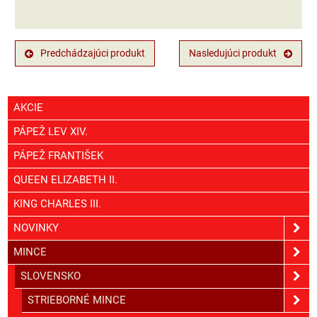
Predchádzajúci produkt
Nasledujúci produkt
AKCIE
PÁPEŽ LEV XIV.
PÁPEŽ FRANTIŠEK
QUEEN ELIZABETH II.
KING CHARLES III.
NOVINKY
MINCE
SLOVENSKO
STRIEBORNÉ MINCE