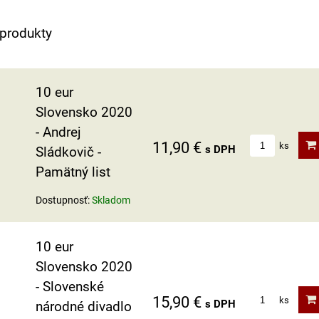
 produkty
10 eur
Slovensko 2020
- Andrej
11,90 €
ks
s DPH
Sládkovič -
Pamätný list
Dostupnosť:
Skladom
10 eur
Slovensko 2020
- Slovenské
15,90 €
ks
s DPH
národné divadlo