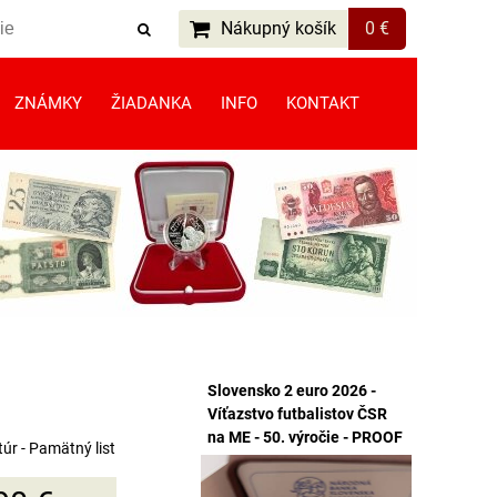
Nákupný košík
0 €
ZNÁMKY
ŽIADANKA
INFO
KONTAKT
Slovensko 2 euro 2026 -
Víťazstvo futbalistov ČSR
na ME - 50. výročie - PROOF
úr - Pamätný list