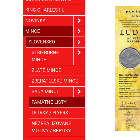
KING CHARLES III.
NOVINKY
MINCE
SLOVENSKO
STRIEBORNÉ
MINCE
ZLATÉ MINCE
ZBERATEĽSKÉ MINCE
SADY MINCÍ
PAMÄTNÉ LISTY
LETÁKY / FLYERS
NEZREALIZOVANÉ
MOTÍVY / REPLIKY