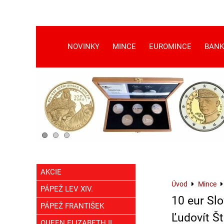
NOVINKY
MINCE
EUROMINCE
BANK
AKCIE
Úvod
Mince
PÁPEŽ LEV XIV.
10 eur Sl
PÁPEŽ FRANTIŠEK
Ľudovít Št
QUEEN ELIZABETH II.