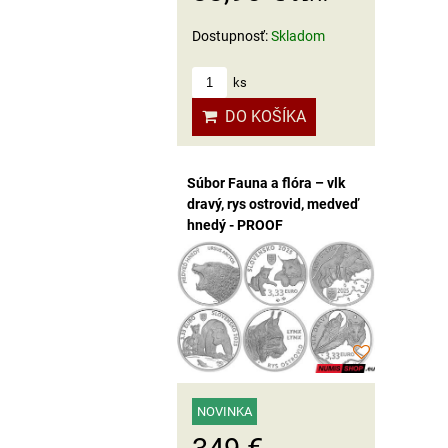
Dostupnosť:
Skladom
ks
DO KOŠÍKA
Súbor Fauna a flóra – vlk
dravý, rys ostrovid, medveď
hnedý - PROOF
NOVINKA