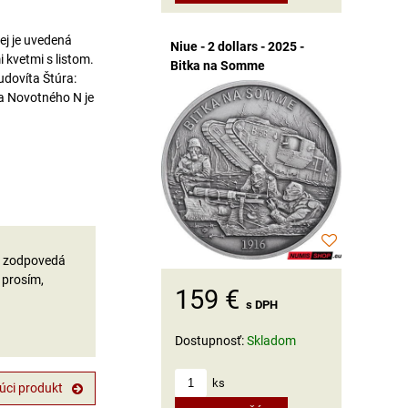
ej je uvedená
Niue - 2 dollars - 2025 -
kvetmi s listom.
Bitka na Somme
udovíta Štúra:
na Novotného N je
ru zodpovedá
 prosím,
159 €
s DPH
Dostupnosť:
Skladom
ks
úci produkt