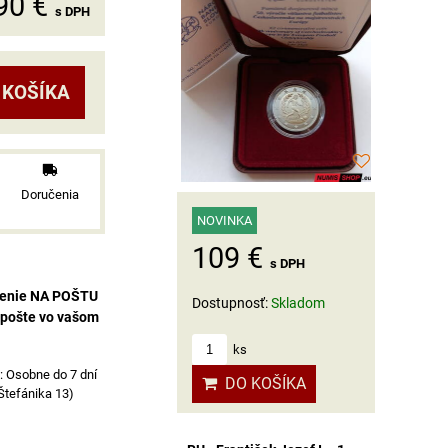
90 €
s DPH
 KOŠÍKA
Doručenia
NOVINKA
109 €
s DPH
čenie NA POŠTU
Dostupnosť:
Skladom
 pošte vo vašom
ks
Osobne do 7 dní
DO KOŠÍKA
 Štefánika 13)