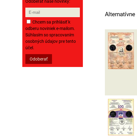
Odoberať naše novinky:
Alternatívne
Chcem sa prihlásiť k
odberu noviniek e-mailom.
Súhlasím so spracovaním
osobných údajov pre tento
účel.
Odoberať