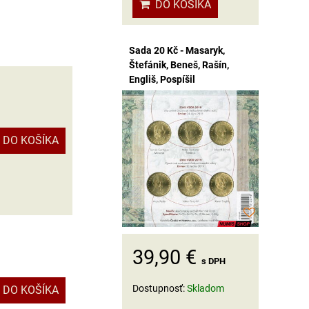
DO KOŠÍKA
Sada 20 Kč - Masaryk,
Štefánik, Beneš, Rašín,
Engliš, Pospíšil
DO KOŠÍKA
39,90 €
s DPH
Dostupnosť:
Skladom
DO KOŠÍKA