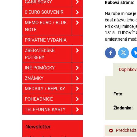
GÁBRIŠOVKY
Rubová strana
:
0 EURO SOUVENIR
Na rube mince je
časť názvu jeho 
MEMO EURO / BLUE
Pri okraji mince
NOTE
1815 - ĽUDOVÍT Š
umiestnená medzi
PRIVÁTNE VYDANIA
ZBERATEĽSKÉ
Twitter
Facebook
POTREBY
INÉ POMÔCKY
Doplnkov
ZNÁMKY
MEDAILY / REPLIKY
Foto:
POHĽADNICE
Žiadanka:
TELEFÓNNE KARTY
Newsletter
Predchádza