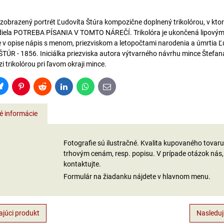
 zobrazený portrét Ľudovíta Štúra kompozične doplnený trikolórou, v ktor
diela POTREBA PÍSANIA V TOMTO NÁREČÍ. Trikolóra je ukončená lipovými 
 je v opise nápis s menom, priezviskom a letopočtami narodenia a úmrtia Ľ
TÚR - 1856. Iniciálka priezviska autora výtvarného návrhu mince Štefa
 trikolórou pri ľavom okraji mince.
Bluesky
Pinterest
Reddit
LinkedIn
WhatsApp
E-
mail
é informácie
Fotografie sú ilustračné. Kvalita kupovaného tova
trhovým cenám, resp. popisu. V prípade otázok nás,
kontaktujte.
Formulár na žiadanku nájdete v hlavnom menu.
júci produkt
Nasleduj