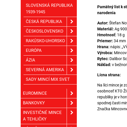
SLOVENSKÁ REPUBLIKA
Pamätný list k s
1939-1945
narodenia
ČESKÁ REPUBLIKA
Autor:
Štefan No
Materiál:
Ag 900
ČESKOSLOVENSKO
Hmotnosť:
18 g
RAKÚSKO-UHORSKO
Priemer:
34 mm
Hrana:
nápis: 
EURÓPA
Výrobca:
Mincov
Rytec:
Dalibor S
ÁZIA
Náklad:
v bežnom
SEVERNÁ AMERIKA
Lícna strana:
SADY MINCÍ MIX SVET
Na líci mince je 
osobnosť KTO ŽI
EUROMINCE
republiky je v h
BANKOVKY
spodnej časti mi
Značka Mincovne 
INVESTIČNÉ MINCE
A TEHLIČKY