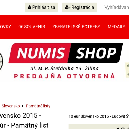
Prihlásiť sa
Registrácia
OVKY
0€ SOUVENIR
ZBERATEĽSKÉ POTREBY
MEDAILY
Slovensko
Pamätné listy
ovensko 2015 -
10 eur Slovensko 2015 - Ľudovít Št
úr - Pamätný list