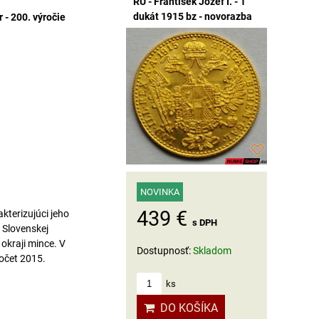
RU - František Jozef I. - 1
dukát 1915 bz - novorazba
 - 200. výročie
NOVINKA
439 €
akterizujúci jeho
s DPH
Slovenskej
okraji mince. V
Dostupnosť:
Skladom
očet 2015.
ks
DO KOŠÍKA