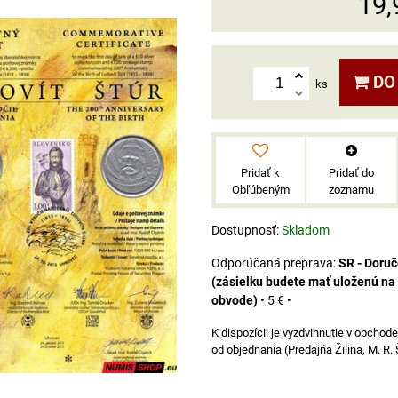
19,
DO
ks
Pridať k
Pridať do
Obľúbeným
zoznamu
Dostupnosť:
Skladom
SR - Doru
(zásielku budete mať uloženú na
obvode)
•
5 €
•
od objednania (Predajňa Žilina, M. R.