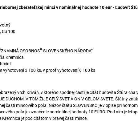
triebornej zberateľskej minci v nominálnej hodnote 10 eur - Ľudovít Štúr
votný
, Cu 100
„VÝZNAMNÁ OSOBNOSŤ SLOVENSKÉHO NÁRODA“
ňa Kremnica
chmidt
 vyhotovení 3 100 ks, v proof vyhotovení 6 100 ks
zobrazený vrch Kriváň, v ktorého spodnej časti je citát Ľudovíta Štúra char
JE DUCHOM, V TOM ŽIJE CELÝ SVET A ON V CELOM SVETE. Štátny znak 
ornej časti mincového poľa. Názov štátu SLOVENSKO je v opise pri hornom 
ncového poľa je označenie nominálnej hodnoty 10 EURO. Pod ním je letop
Kremnica je pod citátom v pravej časti mince.