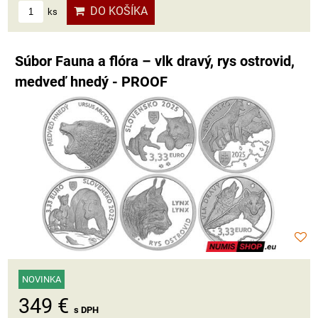
DO KOŠÍKA
ks
Súbor Fauna a flóra – vlk dravý, rys ostrovid,
medveď hnedý - PROOF
NOVINKA
349 €
s DPH