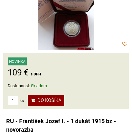
NOVINKA
109 €
s DPH
Dostupnosť:
Skladom
DO KOŠÍKA
ks
RU - František Jozef I. - 1 dukát 1915 bz -
novorazba