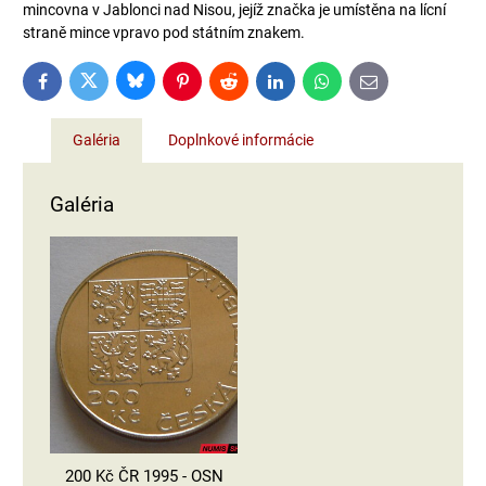
mincovna v Jablonci nad Nisou, jejíž značka je umístěna na lícní
straně mince vpravo pod státním znakem.
Bluesky
Twitter
Facebook
Pinterest
Reddit
LinkedIn
WhatsApp
E-
mail
Galéria
Doplnkové informácie
Galéria
200 Kč ČR 1995 - OSN