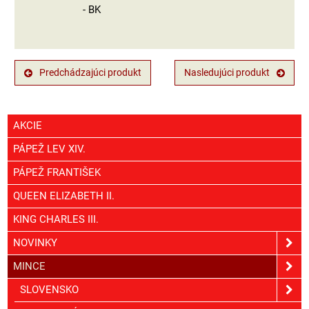
- BK
Predchádzajúci produkt
Nasledujúci produkt
AKCIE
PÁPEŽ LEV XIV.
PÁPEŽ FRANTIŠEK
QUEEN ELIZABETH II.
KING CHARLES III.
NOVINKY
MINCE
SLOVENSKO