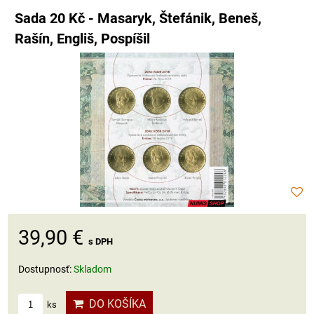
Sada 20 Kč - Masaryk, Štefánik, Beneš,
Rašín, Engliš, Pospíšil
39,90 €
s DPH
Dostupnosť:
Skladom
DO KOŠÍKA
ks