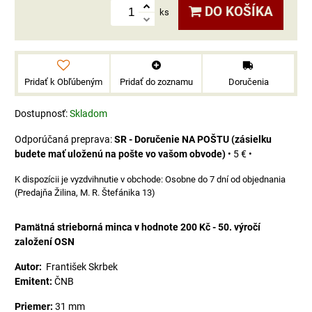
DO KOŠÍKA
ks
Pridať k Obľúbeným
Pridať do zoznamu
Doručenia
Dostupnosť:
Skladom
SR - Doručenie NA POŠTU (zásielku
budete mať uloženú na pošte vo vašom obvode)
•
5 €
•
Osobne do 7 dní od objednania
(Predajňa Žilina, M. R. Štefánika 13)
Pamätná strieborná minca v hodnote 200 Kč - 50. výročí
založení OSN
Autor:
František Skrbek
Emitent:
ČNB
Priemer:
31 mm