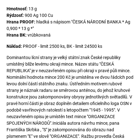
Hmotnosť:
13 g
Rýdzosť:
900 Ag 100 Cu
Hrana PROOF:
hladká s nápisom "ČESKÁ NÁRODNÍ BANKA * Ag
0,900 * 13 g *"
Hrana BK:
vrúbkovaná
Náklad:
PROOF - limit 2500 ks, BK - limit 24500 ks
Dominantou lícní strany je velký státní znak České republiky
umístěný blíže levému okraji mince. Název státu "ČESKÁ
REPUBLIKA" je v neuzavřeném opisu při okraji v pravé půli mince.
Nominální hodnota mince 200 Kč je umístěna ve dvou řádcích pod
levou dolní částí státního znaku. Ústředním motivem rubové
strany je náznak radaru se směrovou anténou, do jehož kruhové
konstrukce jsou zakomponovány obrysy jednotlivých světadílů. V
pravé horní části je obraz doplněn detailem oficielního loga OSN v
podobě vavřínových ratolestí s letopočtem "1945 - 1995". V
neuzavřeném opisu je umístěn text mince "ORGANIZACE
SPOJENÝCH NÁRODŮ".Iniciála autora návrhu mince, pana
Františka Skrbka , "S" je zakomponována do obrazu nad
písmenem "E" ve slově "ORGANIZACE". Ražbu provedla Česká