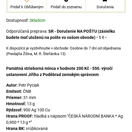
Pridať k Obľúbeným
Pridať do zoznamu
Doručenia
Dostupnosť:
Skladom
SR - Doručenie NA POŠTU (zásielku
budete mať uloženú na pošte vo vašom obvode)
•
5 €
•
Osobne do 7 dní od objednania
(Predajňa Žilina, M. R. Štefánika 13)
Pamätná strieborná minca v hodnote 200 Kč - 550. výročí
ustanovení Jiřího z Poděbrad zemským správcem
Autor:
Petr Pyciak
Emitent:
ČNB
Priemer:
31 mm
Hmotnosť:
13 g
Rýdzosť:
900 Ag 100 Cu
Hrana PROOF:
hladká s nápisom "ČESKÁ NÁRODNÍ BANKA * Ag
0,900 * 13 g *"
Hrana BK:
vrúbkovaná