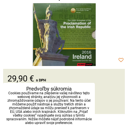
29,90 €
s DPH
Predvoľby súkromia
Dostupnosť:
Skladom
Cookies používame na zlepšenie vašej návštevy tejto
webovej stránky, analýzu jej výkonnosti a
zhromažďovanie údajov o jej používaní. Na tento účel
môžeme použiť nástroje a služby tretích strán a
DO KOŠÍKA
ks
zhromaždené údaje sa môžu preniesť k partnerom v
EÚ, USA alebo iných krajinách. Kliknutím na „Prijať
všetky cookies“ vyjadrujete svoj súhlas s týmto
spracovaním. Nižšie môžete nájsť podrobné informácie
alebo upraviť svoje preferencie.