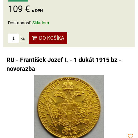
109 €
s DPH
Dostupnosť:
Skladom
DO KOŠÍKA
ks
RU - František Jozef I. - 1 dukát 1915 bz -
novorazba