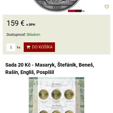
159 €
s DPH
Dostupnosť:
Skladom
DO KOŠÍKA
ks
Sada 20 Kč - Masaryk, Štefánik, Beneš,
Rašín, Engliš, Pospíšil