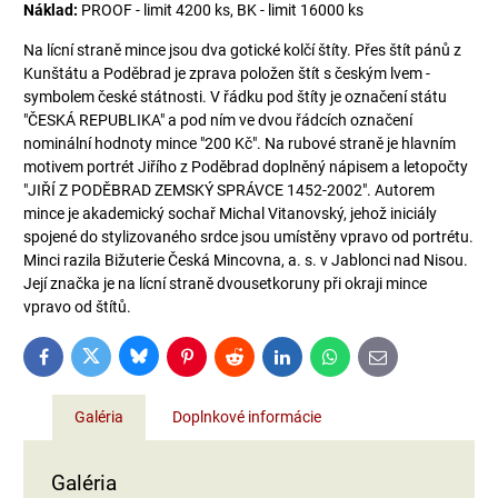
Náklad:
PROOF - limit 4200 ks, BK - limit 16000 ks
Na lícní straně mince jsou dva gotické kolčí štíty. Přes štít pánů z
Kunštátu a Poděbrad je zprava položen štít s českým lvem -
symbolem české státnosti. V řádku pod štíty je označení státu
"ČESKÁ REPUBLIKA" a pod ním ve dvou řádcích označení
nominální hodnoty mince "200 Kč". Na rubové straně je hlavním
motivem portrét Jiřího z Poděbrad doplněný nápisem a letopočty
"JIŘÍ Z PODĚBRAD ZEMSKÝ SPRÁVCE 1452-2002". Autorem
mince je akademický sochař Michal Vitanovský, jehož iniciály
spojené do stylizovaného srdce jsou umístěny vpravo od portrétu.
Minci razila Bižuterie Česká Mincovna, a. s. v Jablonci nad Nisou.
Její značka je na lícní straně dvousetkoruny při okraji mince
vpravo od štítů.
Bluesky
Twitter
Facebook
Pinterest
Reddit
LinkedIn
WhatsApp
E-
mail
Galéria
Doplnkové informácie
Galéria