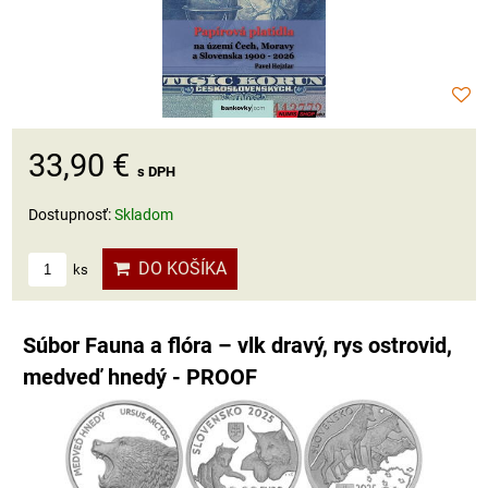
33,90 €
s DPH
Dostupnosť:
Skladom
DO KOŠÍKA
ks
Súbor Fauna a flóra – vlk dravý, rys ostrovid,
medveď hnedý - PROOF