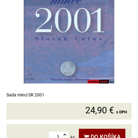
Sada mincí SR 2001
24,90 €
s DPH
DO KOŠÍKA
ks