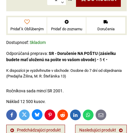
Pridať k Obľúbeným
Pridať do zoznamu
Doručenia
Dostupnosť:
Skladom
SR - Doručenie NA POŠTU (zásielku
budete mať uloženú na pošte vo vašom obvode)
•
5 €
•
Osobne do 7 dní od objednania
(Predajňa Žilina, M. R. Štefánika 13)
Ročníkova sada mincí SR 2001.
Náklad 12 500 kusov.
Bluesky
Twitter
Facebook
Pinterest
Reddit
LinkedIn
WhatsApp
E-
mail
Predchádzajúci produkt
Nasledujúci produkt