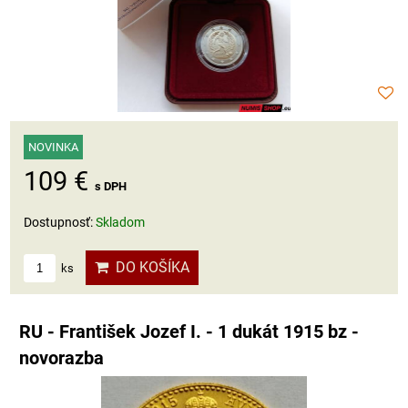
NOVINKA
109 €
s DPH
Dostupnosť:
Skladom
DO KOŠÍKA
ks
RU - František Jozef I. - 1 dukát 1915 bz -
novorazba