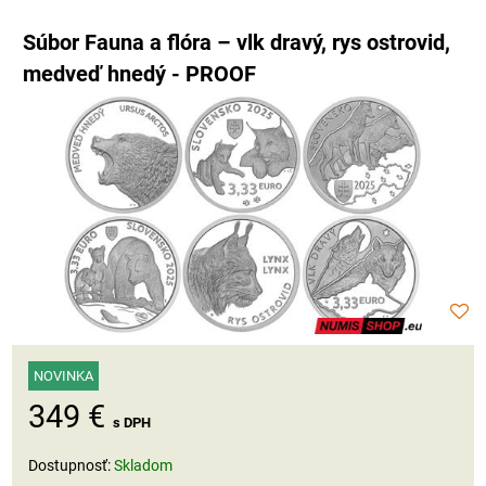
Súbor Fauna a flóra – vlk dravý, rys ostrovid,
medveď hnedý - PROOF
NOVINKA
349 €
s DPH
Dostupnosť:
Skladom