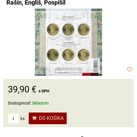
Rašín, Engliš, Pospíšil
39,90 €
s DPH
Dostupnosť:
Skladom
DO KOŠÍKA
ks