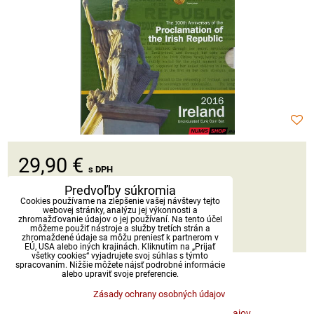
29,90 €
s DPH
Predvoľby súkromia
Dostupnosť:
Skladom
Cookies používame na zlepšenie vašej návštevy tejto
webovej stránky, analýzu jej výkonnosti a
zhromažďovanie údajov o jej používaní. Na tento účel
môžeme použiť nástroje a služby tretích strán a
DO KOŠÍKA
ks
zhromaždené údaje sa môžu preniesť k partnerom v
EÚ, USA alebo iných krajinách. Kliknutím na „Prijať
všetky cookies“ vyjadrujete svoj súhlas s týmto
spracovaním. Nižšie môžete nájsť podrobné informácie
alebo upraviť svoje preferencie.
Zásady ochrany osobných údajov
Predvoľby súkromia
Zásady ochrany osobných údajov