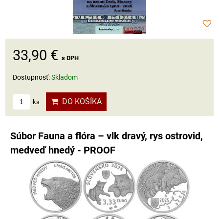
33,90 €
s DPH
Dostupnosť:
Skladom
DO KOŠÍKA
ks
Súbor Fauna a flóra – vlk dravý, rys ostrovid,
medveď hnedý - PROOF