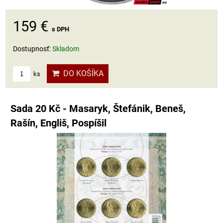
159 €
s DPH
Dostupnosť:
Skladom
DO KOŠÍKA
ks
Sada 20 Kč - Masaryk, Štefánik, Beneš,
Rašín, Engliš, Pospíšil