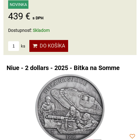
NOVINKA
439 €
s DPH
Dostupnosť:
Skladom
DO KOŠÍKA
ks
Niue - 2 dollars - 2025 - Bitka na Somme