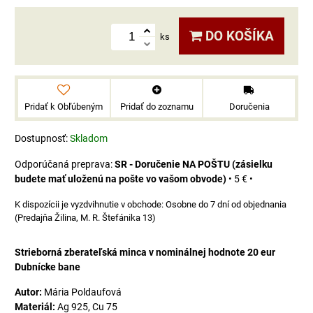
DO KOŠÍKA
ks
Pridať k Obľúbeným
Pridať do zoznamu
Doručenia
Dostupnosť:
Skladom
SR - Doručenie NA POŠTU (zásielku
budete mať uloženú na pošte vo vašom obvode)
•
5 €
•
Osobne do 7 dní od objednania
(Predajňa Žilina, M. R. Štefánika 13)
Strieborná zberateľská minca v nominálnej hodnote 20 eur
Dubnícke bane
Autor:
Mária Poldaufová
Materiál:
Ag 925, Cu 75