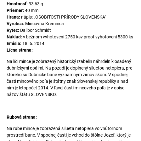
Hmotnosť:
33,63 g
Priemer:
40 mm
Hrana:
nápis: „OSOBITOSTI PRÍRODY SLOVENSKA"
Výrobca:
Mincovňa Kremnica
Rytec:
Dalibor Schmidt
Náklad:
v bežnom vyhotovení 2750 ksv proof vyhotovení 5300 ks
Emisia:
18. 6. 2014
Lícna strana:
Na líci mince je zobrazený historický Izabelin náhrdelník osadený
dubníckymi opálmi. Na pozadí je doplnený siluetou netopiera, pre
ktorého sú Dubnícke bane významným zimoviskom. V spodnej
časti mincového poľa je štátny znak Slovenskej republiky a nad
ním je letopočet 2014. V ľavej časti mincového poľa je v opise
názov štátu SLOVENSKO.
Rubová strana:
Na rube mince je zobrazená silueta netopiera vo vnútornom
prostredí bane. V spodnej časti je vchod do štôlne Jozef, ktorý je