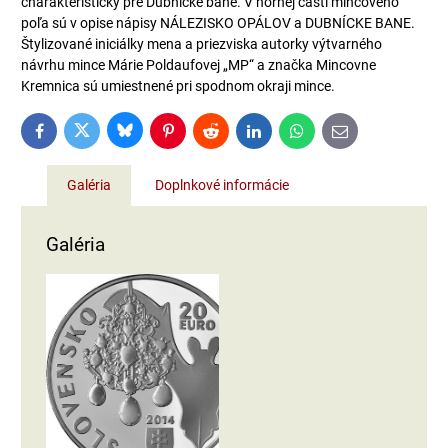
charakteristický pre Dubnícke bane. V hornej časti mincového
poľa sú v opise nápisy NÁLEZISKO OPÁLOV a DUBNÍCKE BANE.
Štylizované iniciálky mena a priezviska autorky výtvarného
návrhu mince Márie Poldaufovej „MP“ a značka Mincovne
Kremnica sú umiestnené pri spodnom okraji mince.
Bluesky
Twitter
Facebook
Pinterest
Reddit
LinkedIn
WhatsApp
E-
mail
Galéria
Doplnkové informácie
Galéria