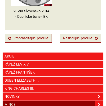
20 eur Slovensko 2014
- Dubnícke bane - BK
Predchádzajúci produkt
Nasledujúci produkt
AKCIE
PÁPEŽ LEV XIV.
PÁPEŽ FRANTIŠEK
QUEEN ELIZABETH II.
KING CHARLES III.
NOVINKY
MINCE