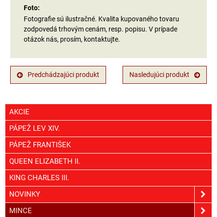
Foto:
Fotografie sú ilustračné. Kvalita kupovaného tovaru
zodpovedá trhovým cenám, resp. popisu. V prípade
otázok nás, prosím, kontaktujte.
Predchádzajúci produkt
Nasledujúci produkt
AKCIE
PÁPEŽ LEV XIV.
PÁPEŽ FRANTIŠEK
QUEEN ELIZABETH II.
KING CHARLES III.
NOVINKY
MINCE