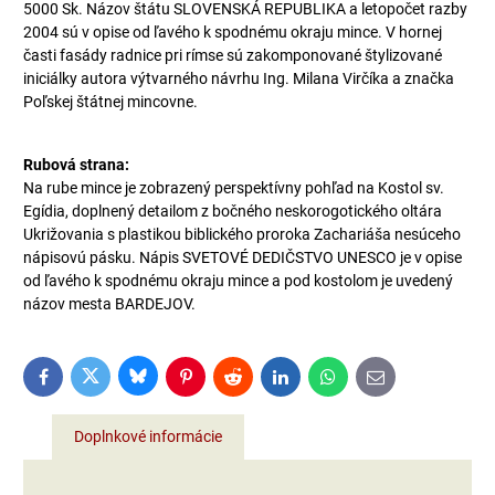
5000 Sk. Názov štátu SLOVENSKÁ REPUBLIKA a letopočet razby
2004 sú v opise od ľavého k spodnému okraju mince. V hornej
časti fasády radnice pri rímse sú zakomponované štylizované
iniciálky autora výtvarného návrhu Ing. Milana Virčíka a značka
Poľskej štátnej mincovne.
Rubová strana:
Na rube mince je zobrazený perspektívny pohľad na Kostol sv.
Egídia, doplnený detailom z bočného neskorogotického oltára
Ukrižovania s plastikou biblického proroka Zachariáša nesúceho
nápisovú pásku. Nápis SVETOVÉ DEDIČSTVO UNESCO je v opise
od ľavého k spodnému okraju mince a pod kostolom je uvedený
názov mesta BARDEJOV.
Bluesky
Twitter
Facebook
Pinterest
Reddit
LinkedIn
WhatsApp
E-
mail
Doplnkové informácie