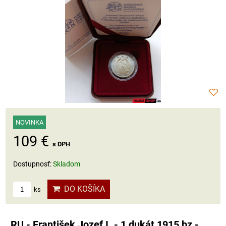
NOVINKA
109 €
s DPH
Dostupnosť:
Skladom
DO KOŠÍKA
ks
RU - František Jozef I. - 1 dukát 1915 bz -