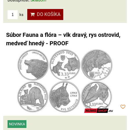
Dostupnosť:
Skladom
DO KOŠÍKA
ks
Súbor Fauna a flóra – vlk dravý, rys ostrovid,
medveď hnedý - PROOF
NOVINKA