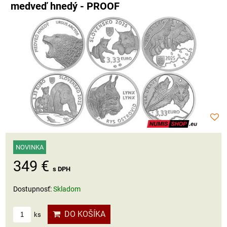
medveď hnedý - PROOF
NOVINKA
349 €
s DPH
Dostupnosť:
Skladom
DO KOŠÍKA
ks