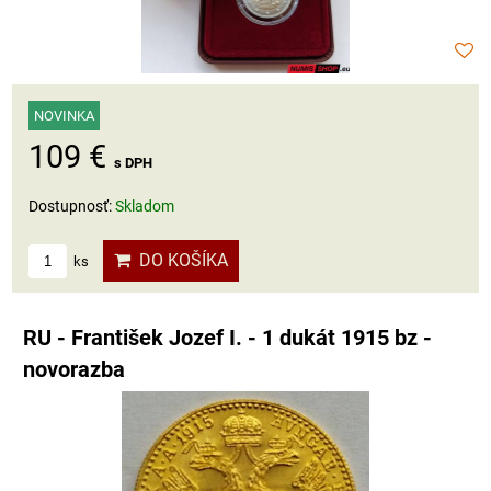
NOVINKA
109 €
s DPH
Dostupnosť:
Skladom
DO KOŠÍKA
ks
RU - František Jozef I. - 1 dukát 1915 bz -
novorazba