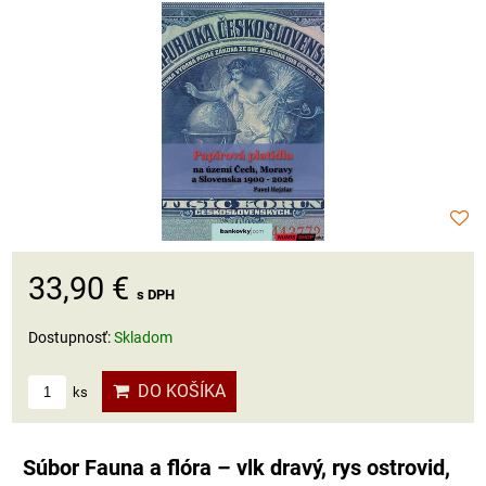
33,90 €
s DPH
Dostupnosť:
Skladom
DO KOŠÍKA
ks
Súbor Fauna a flóra – vlk dravý, rys ostrovid,