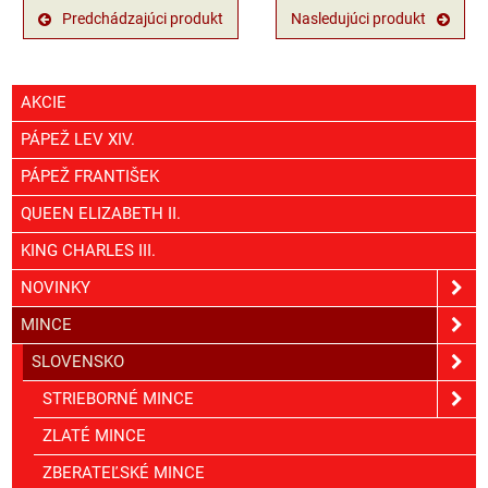
Predchádzajúci produkt
Nasledujúci produkt
AKCIE
PÁPEŽ LEV XIV.
PÁPEŽ FRANTIŠEK
QUEEN ELIZABETH II.
KING CHARLES III.
NOVINKY
MINCE
SLOVENSKO
STRIEBORNÉ MINCE
ZLATÉ MINCE
ZBERATEĽSKÉ MINCE