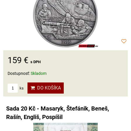
159 €
s DPH
Dostupnosť:
Skladom
DO KOŠÍKA
ks
Sada 20 Kč - Masaryk, Štefánik, Beneš,
Rašín, Engliš, Pospíšil