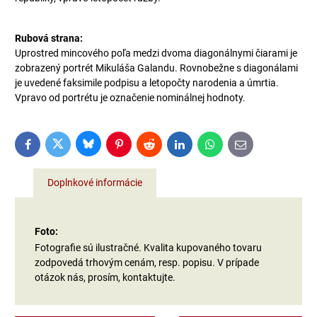
Rubová strana:
Uprostred mincového poľa medzi dvoma diagonálnymi čiarami je
zobrazený portrét Mikuláša Galandu. Rovnobežne s diagonálami
je uvedené faksimile podpisu a letopočty narodenia a úmrtia.
Vpravo od portrétu je označenie nominálnej hodnoty.
Bluesky
Twitter
Facebook
Pinterest
Reddit
LinkedIn
WhatsApp
E-
mail
Doplnkové informácie
Foto:
Fotografie sú ilustračné. Kvalita kupovaného tovaru
zodpovedá trhovým cenám, resp. popisu. V prípade
otázok nás, prosím, kontaktujte.