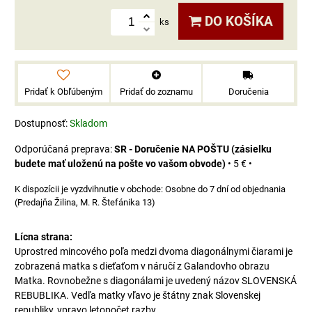
DO KOŠÍKA
ks
Pridať k Obľúbeným
Pridať do zoznamu
Doručenia
Dostupnosť:
Skladom
SR - Doručenie NA POŠTU (zásielku
budete mať uloženú na pošte vo vašom obvode)
•
5 €
•
Osobne do 7 dní od objednania
(Predajňa Žilina, M. R. Štefánika 13)
Lícna strana:
Uprostred mincového poľa medzi dvoma diagonálnymi čiarami je
zobrazená matka s dieťaťom v náručí z Galandovho obrazu
Matka. Rovnobežne s diagonálami je uvedený názov SLOVENSKÁ
REBUBLIKA. Vedľa matky vľavo je štátny znak Slovenskej
republiky, vpravo letopočet razby.