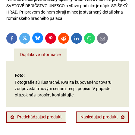
SVETOVÉ DEDIČSTVO UNESCO a vľavo pod ním je nápis SPIŠSKÝ
HRAD. Pri pravom dolnom okraji mince je stvárnený detail okna
románskeho hradného paláca.
Bluesky
Twitter
Facebook
Pinterest
Reddit
LinkedIn
WhatsApp
E-
mail
Doplnkové informácie
Foto:
Fotografie sú ilustračné. Kvalita kupovaného tovaru
zodpovedá trhovým cenám, resp. popisu. V prípade
otázok nás, prosím, kontaktujte.
Predchádzajúci produkt
Nasledujúci produkt