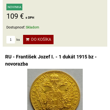
NOVINKA
109 €
s DPH
Dostupnosť:
Skladom
DO KOŠÍKA
ks
RU - František Jozef I. - 1 dukát 1915 bz -
novorazba