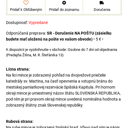
Pridať k Obľúbeným
Pridať do zoznamu
Doručenia
Dostupnosť:
Vypredané
SR - Doručenie NA POŠTU (zásielku
budete mať uloženú na pošte vo vašom obvode)
•
5 €
•
Osobne do 7 dní od objednania
(Predajňa Žilina, M. R. Štefánika 13)
Lícna strana:
Na líci mince je zobrazený pohľad na dvojvežové priečelie
katedrály sv. Martina, na časť opevnenia a vstupnú bránu do
mestskej pamiatkovej rezervácie Spišská Kapitula. Pri hornom
okraji mince je umiestnený názov štátu SLOVENSKÁ REPUBLIKA,
pod ním je pri pravom okraji mince uvedená nominálna hodnota a
zobrazený štátny znak Slovenskej republiky.
Rubová strana:
Na rube mince je zobrazený Spišský hrad. Vľavo nad ním je nápis