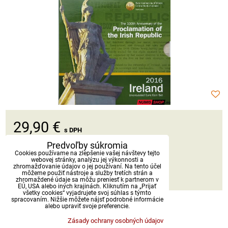
29,90 €
s DPH
Predvoľby súkromia
Dostupnosť:
Skladom
Cookies používame na zlepšenie vašej návštevy tejto
webovej stránky, analýzu jej výkonnosti a
zhromažďovanie údajov o jej používaní. Na tento účel
môžeme použiť nástroje a služby tretích strán a
DO KOŠÍKA
ks
zhromaždené údaje sa môžu preniesť k partnerom v
EÚ, USA alebo iných krajinách. Kliknutím na „Prijať
všetky cookies“ vyjadrujete svoj súhlas s týmto
spracovaním. Nižšie môžete nájsť podrobné informácie
alebo upraviť svoje preferencie.
Zásady ochrany osobných údajov