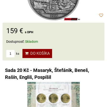
159 €
s DPH
Dostupnosť:
Skladom
DO KOŠÍKA
ks
Sada 20 Kč - Masaryk, Štefánik, Beneš,
Rašín, Engliš, Pospíšil