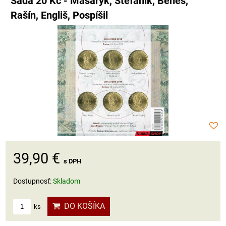
Sada 20 Kč - Masaryk, Štefánik, Beneš,
Rašín, Engliš, Pospíšil
39,90 €
s DPH
Dostupnosť:
Skladom
DO KOŠÍKA
ks