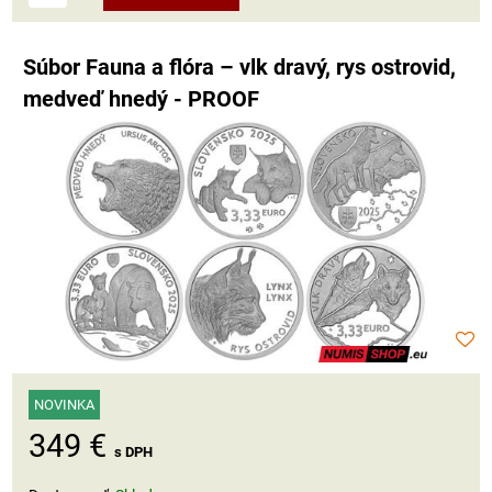
Súbor Fauna a flóra – vlk dravý, rys ostrovid,
medveď hnedý - PROOF
NOVINKA
349 €
s DPH