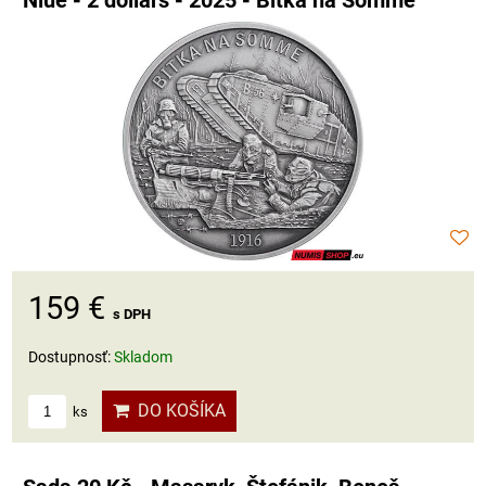
Niue - 2 dollars - 2025 - Bitka na Somme
159 €
s DPH
Dostupnosť:
Skladom
DO KOŠÍKA
ks