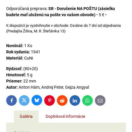
SR - Doručenie NA POŠTU (zásielku
budete mať uloženú na pošte vo vašom obvode)
•
5 €
•
Osobne do 7 dní od objednania
(Predajňa Žilina, M. R. Štefánika 13)
Nominál:
1 Ks
Rok vydania:
1941
Materiál:
CuNi
Rýdzosť:
(80+20)
Hmotnosť:
5 g
Priemer:
22 mm
Autor:
Anton Hám, Andrej Peter, Gejza Angyal
Bluesky
Twitter
Facebook
Pinterest
Reddit
LinkedIn
WhatsApp
E-
mail
Galéria
Doplnkové informácie