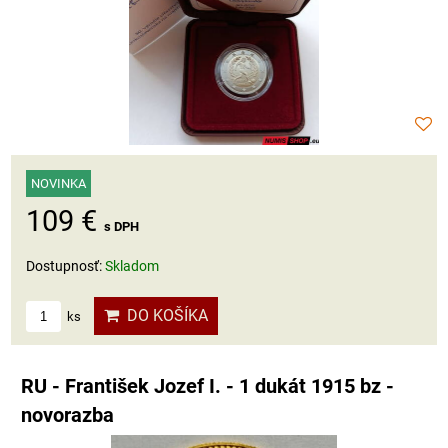
NOVINKA
109 €
s DPH
Dostupnosť:
Skladom
DO KOŠÍKA
ks
RU - František Jozef I. - 1 dukát 1915 bz -
novorazba