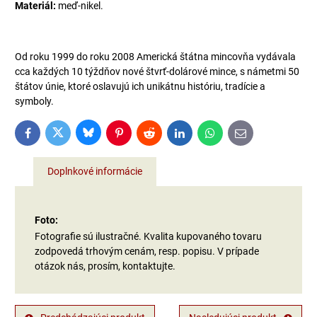
Materiál:
meď-nikel.
Od roku 1999 do roku 2008 Americká štátna mincovňa vydávala
cca každých 10 týždňov nové štvrť-dolárové mince, s námetmi 50
štátov únie, ktoré oslavujú ich unikátnu históriu, tradície a
symboly.
Bluesky
Twitter
Facebook
Pinterest
Reddit
LinkedIn
WhatsApp
E-
mail
Doplnkové informácie
Foto:
Fotografie sú ilustračné. Kvalita kupovaného tovaru
zodpovedá trhovým cenám, resp. popisu. V prípade
otázok nás, prosím, kontaktujte.