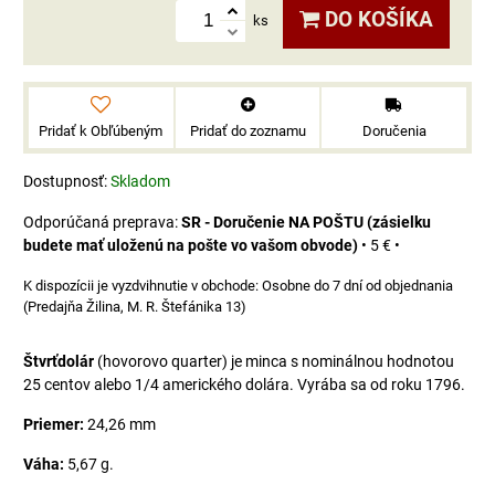
DO KOŠÍKA
ks
Pridať k Obľúbeným
Pridať do zoznamu
Doručenia
Dostupnosť:
Skladom
SR - Doručenie NA POŠTU (zásielku
budete mať uloženú na pošte vo vašom obvode)
•
5 €
•
Osobne do 7 dní od objednania
(Predajňa Žilina, M. R. Štefánika 13)
Štvrťdolár
(hovorovo quarter) je minca s nominálnou hodnotou
25 centov alebo 1/4 amerického dolára. Vyrába sa od roku 1796.
Priemer:
24,26 mm
Váha:
5,67 g.