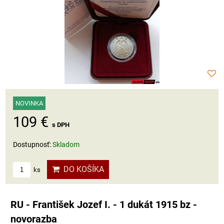
NOVINKA
109 €
s DPH
Dostupnosť:
Skladom
DO KOŠÍKA
ks
RU - František Jozef I. - 1 dukát 1915 bz -
novorazba