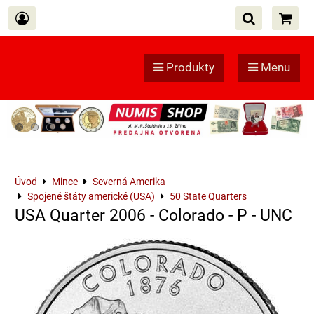
Produkty
Menu
Úvod
Mince
Severná Amerika
Spojené štáty americké (USA)
50 State Quarters
USA Quarter 2006 - Colorado - P - UNC