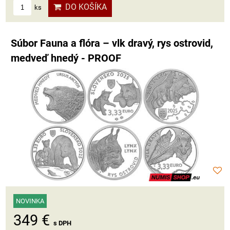
DO KOŠÍKA
ks
Súbor Fauna a flóra – vlk dravý, rys ostrovid,
medveď hnedý - PROOF
NOVINKA
349 €
s DPH