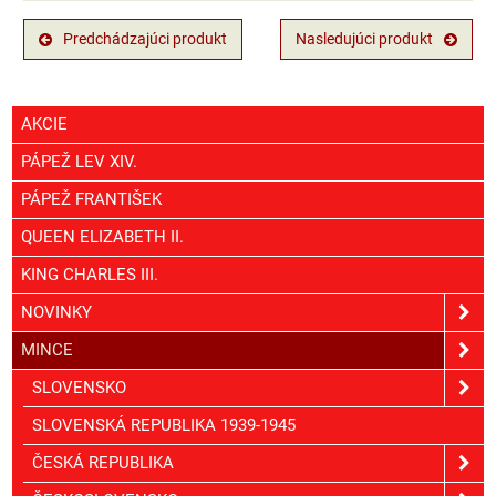
Predchádzajúci produkt
Nasledujúci produkt
AKCIE
PÁPEŽ LEV XIV.
PÁPEŽ FRANTIŠEK
QUEEN ELIZABETH II.
KING CHARLES III.
NOVINKY
MINCE
SLOVENSKO
SLOVENSKÁ REPUBLIKA 1939-1945
ČESKÁ REPUBLIKA