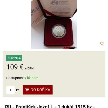
NOVINKA
109 €
s DPH
Dostupnosť:
Skladom
DO KOŠÍKA
ks
RU - František Jozef I. - 1 dukát 1915 bz -