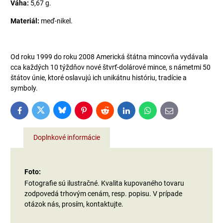
Váha:
5,67 g.
Materiál:
meď-nikel.
Od roku 1999 do roku 2008 Americká štátna mincovňa vydávala
cca každých 10 týždňov nové štvrť-dolárové mince, s námetmi 50
štátov únie, ktoré oslavujú ich unikátnu históriu, tradície a
symboly.
Bluesky
Twitter
Facebook
Pinterest
Reddit
LinkedIn
WhatsApp
E-
mail
Doplnkové informácie
Foto:
Fotografie sú ilustračné. Kvalita kupovaného tovaru
zodpovedá trhovým cenám, resp. popisu. V prípade
otázok nás, prosím, kontaktujte.