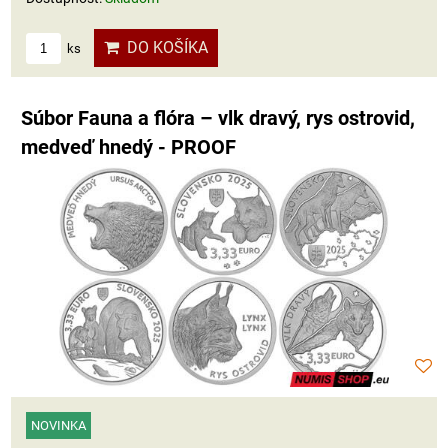
DO KOŠÍKA
ks
Súbor Fauna a flóra – vlk dravý, rys ostrovid,
medveď hnedý - PROOF
NOVINKA