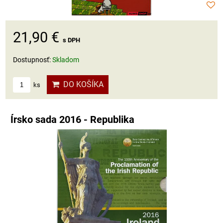
21,90 €
s DPH
Dostupnosť:
Skladom
DO KOŠÍKA
ks
Írsko sada 2016 - Republika