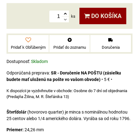
DO KOŠÍKA
ks
Pridať k Obľúbeným
Pridať do zoznamu
Doručenia
Dostupnosť:
Skladom
SR - Doručenie NA POŠTU (zásielku
budete mať uloženú na pošte vo vašom obvode)
•
5 €
•
Osobne do 7 dní od objednania
(Predajňa Žilina, M. R. Štefánika 13)
Štvrťdolár
(hovorovo quarter) je minca s nominálnou hodnotou
25 centov alebo 1/4 amerického dolára. Vyrába sa od roku 1796.
Priemer:
24,26 mm